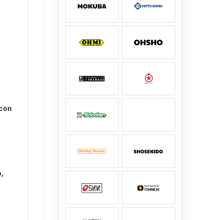
 con
p,