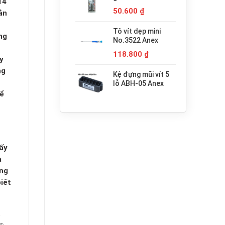
14
680.000 ₫.
H3x30 Anex
50.600
₫
ản
Tô vít dẹp mini
ng
No.3522 Anex
118.800
₫
y
ng
Kệ đựng mũi vít 5
lỗ ABH-05 Anex
hể
ấy
a
úng
iết
ó