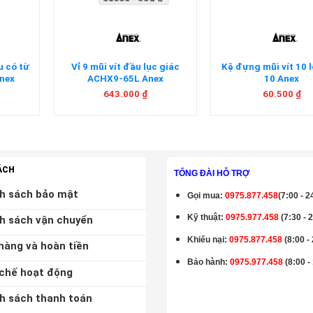
u có từ
Vỉ 9 mũi vít đầu lục giác
Kệ đựng mũi vít 10 
nex
ACHX9-65L Anex
10 Anex
643.000
₫
60.500
₫
ÁCH
TỔNG ĐÀI HỖ TRỢ
h sách bảo mật
Gọi mua
:
0975.877.458
(7:00 - 2
Kỹ thuật:
0975.977.458
(7:30 - 
h sách vận chuyển
Khiếu nại:
0975.877.458
(8:00 -
hàng và hoàn tiền
Bảo hành
:
0975.977.458
(8:00 -
chế hoạt động
h sách thanh toán