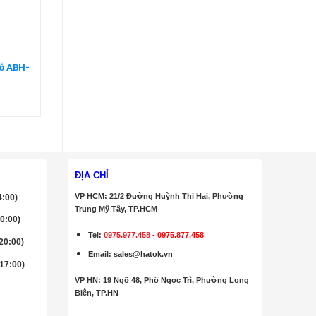
lỗ ABH-
ĐỊA CHỈ
VP HCM: 21/2 Đường Huỳnh Thị Hai, Phường
4:00)
Trung Mỹ Tây, TP.HCM
20:00)
Tel:
0975.977.458
-
0975.877.458
 20:00)
Email
:
sales@hatok.vn
 17:00)
VP HN: 19 Ngõ 48, Phố Ngọc Trì, Phường Long
Biên, TP.HN