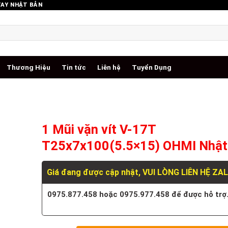
TAY NHẬT BẢN
Thương Hiệu
Tin tức
Liên hệ
Tuyển Dụng
1 Mũi vặn vít V-17T
T25x7x100(5.5×15) OHMI Nhật
Giá đang được cập nhật, VUI LÒNG LIÊN HỆ ZA
0975.877.458 hoặc 0975.977.458 để được hỗ trợ