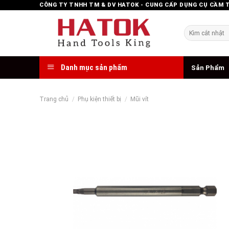
Skip
CÔNG TY TNHH TM & DV HATOK - CUNG CẤP DỤNG CỤ CẦM 
to
content
Tìm
kiếm:
Danh mục sản phẩm
Sản Phẩm
Trang chủ
/
Phụ kiện thiết bị
/
Mũi vít