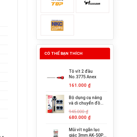
CÓ THỂ BẠN THÍCH
Tô vít 2 đầu
No.3775 Anex
161.000
₫
Bộ dụng cụ nâng
và di chuyển đồ
đạc trợ lực thông
945.000
₫
minh PICUS LP-
Giá
Giá
680.000
₫
200N
gốc
hiện
là:
tại
Mũi vít ngắn lục
945.000 ₫.
là:
giác 3mm AK-50P-