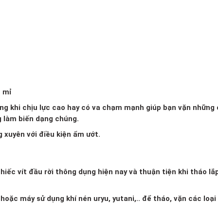
ỉ mỉ
dạng khi chịu lực cao hay có va chạm mạnh giúp bạn vặn những
g làm biến dạng chúng.
g xuyên với điều kiện ẩm ướt.
iếc vít đầu rời thông dụng hiện nay và thuận tiện khi tháo lắ
oặc máy sử dụng khí nén uryu, yutani,.. để tháo, vặn các loại