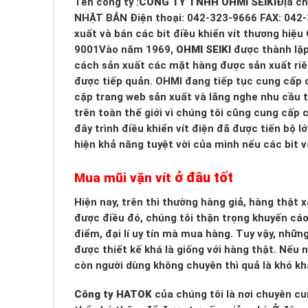
Tên công ty :
CÔNG TY TNHH OHMI SEIKI
Địa c
NHẬT BẢN Điện thoại: 042-323-9666 FAX: 042-3
xuất và bán các bit điều khiển vít thương hiệ
9001Vào năm 1969,
OHMI SEIKI
được thành lập
cách sản xuất các mặt hàng được sản xuất riê
được tiếp quản. OHMI đang tiếp tục cung cấp
cập trang web sản xuất và lắng nghe nhu cầu 
trên toàn thế giới vì chúng tôi cũng cung cấp
đây trình điều khiển vít điện đã được tiến bộ 
hiện khả năng tuyệt vời của mình nếu các bit 
ở đâu tốt
Mua mũi vặn vít
Hiện nay, trên thì thường hàng giả, hàng thật
được điều đó, chúng tôi thận trọng khuyến cá
điểm, đại lí uy tín mà mua hàng. Tuy vậy, nhữn
được thiết kế khá là giống với hàng thật. Nếu
còn người dùng không chuyên thì quả là khó kh
Công ty HATOK
của chúng tôi là nơi chuyên cu