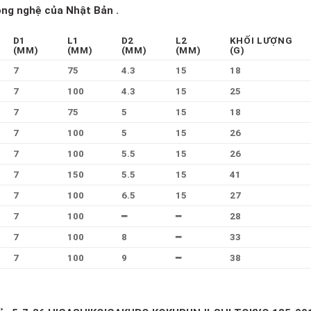
ng nghệ của Nhật Bản .
D1
L1
D2
L2
KHỐI LƯỢNG
(MM)
(MM)
(MM)
(MM)
(G)
7
75
4.3
15
18
7
100
4.3
15
25
7
75
5
15
18
7
100
5
15
26
7
100
5.5
15
26
7
150
5.5
15
41
7
100
6.5
15
27
7
100
━
━
28
7
100
8
━
33
7
100
9
━
38