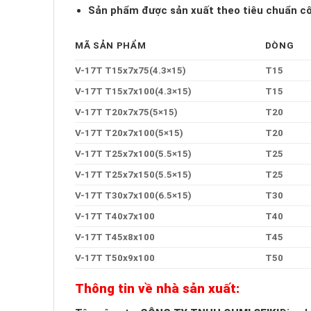
Sản phẩm được sản xuất theo tiêu chuẩn cô
MÃ SẢN PHẨM
DÒNG
V-17T T15x7x75(4.3×15)
T15
V-17T T15x7x100(4.3×15)
T15
V-17T T20x7x75(5×15)
T20
V-17T T20x7x100(5×15)
T20
V-17T T25x7x100(5.5×15)
T25
V-17T T25x7x150(5.5×15)
T25
V-17T T30x7x100(6.5×15)
T30
V-17T T40x7x100
T40
V-17T T45x8x100
T45
V-17T T50x9x100
T50
Thông tin về nhà sản xuất: