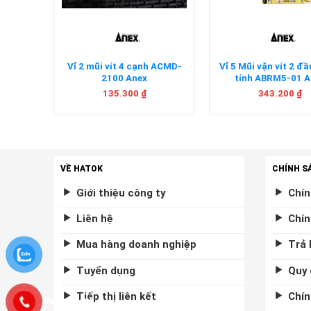
u có từ
Vỉ 2 mũi vít 4 cạnh ACMD-
Vỉ 5 Mũi vặn vít 2 đầ
Anex
2100 Anex
tính ABRM5-01 A
135.300
₫
343.200
₫
VỀ HATOK
CHÍNH S
Giới thiệu công ty
Chín
Liên hệ
Chín
Mua hàng doanh nghiệp
Trả 
Tuyển dụng
Quy 
Tiếp thị liên kết
Chín
0975877458