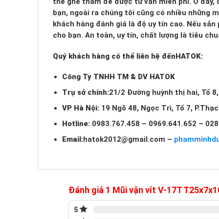
thể ghé thăm để được tư vấn miễn phí. Ở đây, c
bạn, ngoài ra chúng tôi cũng có nhiều những 
khách hàng đánh giá là độ uy tín cao. Nếu sản
cho bạn. An toàn, uy tín, chất lượng là tiêu c
Quý khách hàng có thể liên hệ đến
HATOK:
Công Ty TNHH TM & DV HATOK
Trụ sở chính:
21/2 Đường huỳnh thị hai, Tổ 8
VP Hà Nội:
19 Ngõ 48, Ngọc Trì, Tổ 7, P.Thạ
Hotline:
0983.767.458 – 0969.641.652 – 028
Email:
hatok2012@gmail.com
–
phamminhd
Đánh giá 1 Mũi vặn vít V-17T T25x7x
5