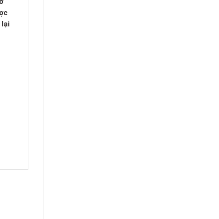
ỡ
ược
lại