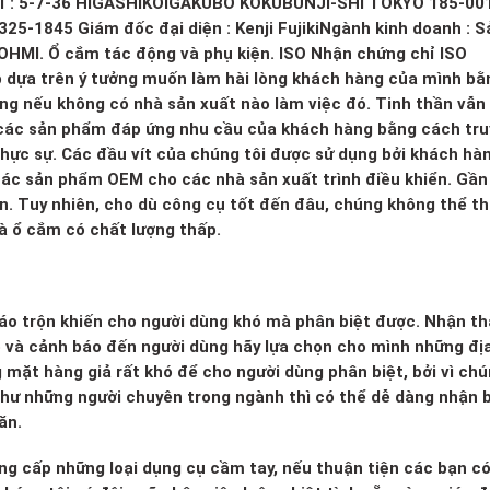
hỉ : 5-7-36 HIGASHIKOIGAKUBO KOKUBUNJI-SHI TOKYO 185-00
25-1845 Giám đốc đại diện : Kenji FujikiNgành kinh doanh : S
u OHMI. Ổ cắm tác động và phụ kiện. ISO Nhận chứng chỉ ISO
 dựa trên ý tưởng muốn làm hài lòng khách hàng của mình bằ
ng nếu không có nhà sản xuất nào làm việc đó. Tinh thần vẫn
 các sản phẩm đáp ứng nhu cầu của khách hàng bằng cách tru
thực sự. Các đầu vít của chúng tôi được sử dụng bởi khách hà
 các sản phẩm OEM cho các nhà sản xuất trình điều khiển. Gần
lớn. Tuy nhiên, cho dù công cụ tốt đến đâu, chúng không thể t
và ổ cắm có chất lượng thấp.
 xáo trộn khiến cho người dùng khó mà phân biệt được. Nhận th
o và cảnh báo đến người dùng hãy lựa chọn cho mình những đị
g mặt hàng giả rất khó để cho người dùng phân biệt, bởi vì ch
 như những người chuyên trong ngành thì có thể dễ dàng nhận b
ăn.
ng cấp những loại dụng cụ cầm tay, nếu thuận tiện các bạn c