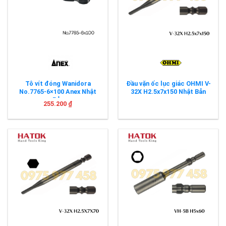
Tô vít đóng Wanidora
Đầu vặn ốc lục giác OHMI V-
No.7765-6×100 Anex Nhật
32X H2.5x7x150 Nhật Bản
Bản
255.200
₫