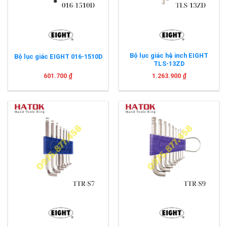
Bộ lục giác hệ inch EIGHT
Bộ lục giác EIGHT 016-1510D
TLS-13ZD
601.700
₫
1.263.900
₫