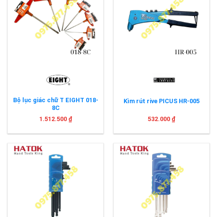
Bộ lục giác chữ T EIGHT 018-
Kìm rút rive PICUS HR-005
8C
1.512.500
₫
532.000
₫