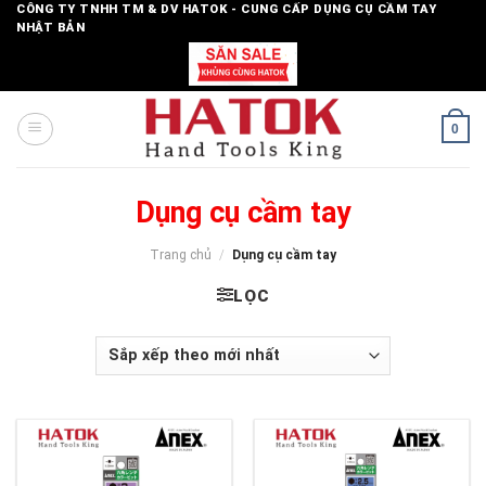
Skip
CÔNG TY TNHH TM & DV HATOK - CUNG CẤP DỤNG CỤ CẦM TAY
NHẬT BẢN
to
content
0
Dụng cụ cầm tay
Trang chủ
/
Dụng cụ cầm tay
LỌC