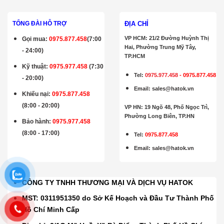
ĐỊA CHỈ
TỔNG ĐÀI HỖ TRỢ
VP HCM: 21/2 Đường Huỳnh Thị
Gọi mua
:
0975.877.458
(7:00
Hai, Phường Trung Mỹ Tây,
- 24:00)
TP.HCM
Kỹ thuật:
0975.977.458
(7:30
Tel:
0975.977.458
-
0975.877.458
- 20:00)
Email
:
sales@hatok.vn
Khiếu nại:
0975.877.458
(8:00 - 20:00)
VP HN: 19 Ngõ 48, Phố Ngọc Trì,
Phường Long Biên, TP.HN
Bảo hành
:
0975.977.458
(8:00 - 17:00)
Tel:
0975.877.458
Email
:
sales@hatok.vn
CÔNG TY TNHH THƯƠNG MẠI VÀ DỊCH VỤ HATOK
MST: 0311951350 do Sở Kế Hoạch và Đầu Tư Thành Phố
Hồ Chí Minh Cấp