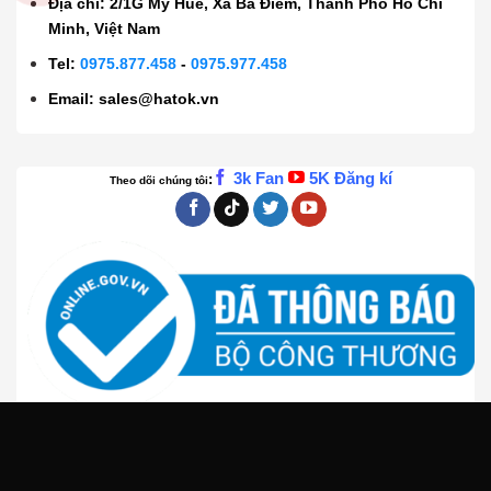
Địa chỉ: 2/1G Mỹ Huề, Xã Bà Điểm, Thành Phố Hồ Chí
Minh, Việt Nam
Tel:
0975.877.458
-
0975.977.458
Email:
sales@hatok.vn
3k Fan
5K Đăng kí
:
Theo dõi chúng tôi