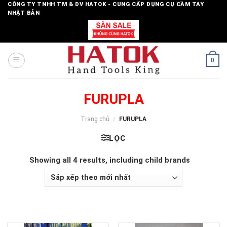
Skip
CÔNG TY TNHH TM & DV HATOK - CUNG CẤP DỤNG CỤ CẦM TAY
NHẬT BẢN
to
content
0
FURUPLA
Trang chủ
/
FURUPLA
LỌC
Showing all 4 results, including child brands