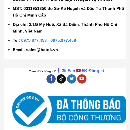
MST: 0311951350 do Sở Kế Hoạch và Đầu Tư Thành Phố
Hồ Chí Minh Cấp
Địa chỉ: 2/1G Mỹ Huề, Xã Bà Điểm, Thành Phố Hồ Chí
Minh, Việt Nam
Tel:
0975.877.458
-
0975.977.458
Email:
sales@hatok.vn
3k Fan
5K Đăng kí
:
Theo dõi chúng tôi