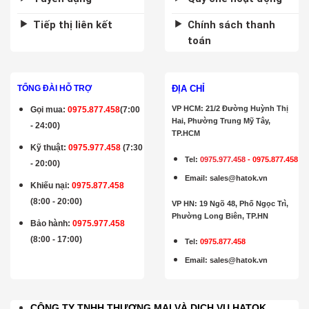
Tiếp thị liên kết
Chính sách thanh
toán
ĐỊA CHỈ
TỔNG ĐÀI HỖ TRỢ
VP HCM: 21/2 Đường Huỳnh Thị
Gọi mua
:
0975.877.458
(7:00
Hai, Phường Trung Mỹ Tây,
- 24:00)
TP.HCM
Kỹ thuật:
0975.977.458
(7:30
Tel:
0975.977.458
-
0975.877.458
- 20:00)
Email
:
sales@hatok.vn
Khiếu nại:
0975.877.458
(8:00 - 20:00)
VP HN: 19 Ngõ 48, Phố Ngọc Trì,
Phường Long Biên, TP.HN
Bảo hành
:
0975.977.458
(8:00 - 17:00)
Tel:
0975.877.458
Email
:
sales@hatok.vn
CÔNG TY TNHH THƯƠNG MẠI VÀ DỊCH VỤ HATOK