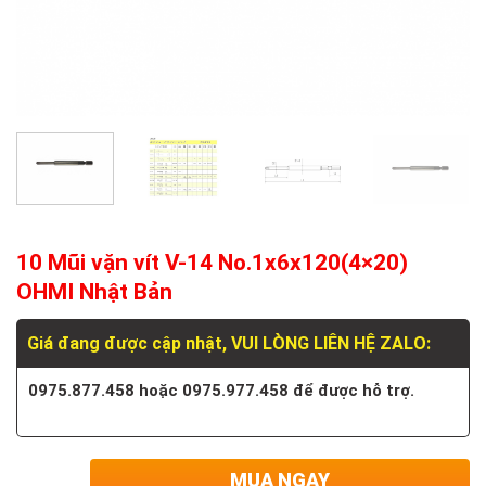
10 Mũi vặn vít V-14 No.1x6x120(4×20)
OHMI Nhật Bản
Giá đang được cập nhật, VUI LÒNG LIÊN HỆ ZALO:
0975.877.458 hoặc 0975.977.458 để được hỗ trợ.
MUA NGAY