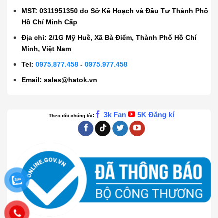
MST: 0311951350 do Sở Kế Hoạch và Đầu Tư Thành Phố
Hồ Chí Minh Cấp
Địa chỉ: 2/1G Mỹ Huề, Xã Bà Điểm, Thành Phố Hồ Chí
Minh, Việt Nam
Tel:
0975.877.458
-
0975.977.458
Email:
sales@hatok.vn
3k Fan
5K Đăng kí
:
Theo dõi chúng tôi