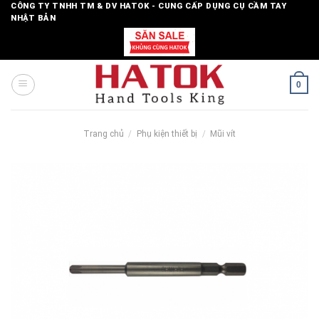
Skip
CÔNG TY TNHH TM & DV HATOK - CUNG CẤP DỤNG CỤ CẦM TAY
NHẬT BẢN
to
content
0
Trang chủ
/
Phụ kiện thiết bị
/
Mũi vít