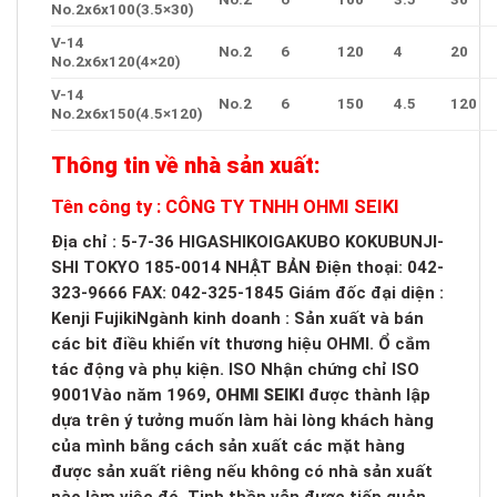
No.2x6x100(3.5×30)
V-14
No.2
6
120
4
20
No.2x6x120(4×20)
V-14
No.2
6
150
4.5
120
No.2x6x150(4.5×120)
Thông tin về nhà sản xuất:
Tên công ty : CÔNG TY TNHH OHMI SEIKI
Địa chỉ : 5-7-36 HIGASHIKOIGAKUBO KOKUBUNJI-
SHI TOKYO 185-0014 NHẬT BẢN Điện thoại: 042-
323-9666 FAX: 042-325-1845 Giám đốc đại diện :
Kenji FujikiNgành kinh doanh : Sản xuất và bán
các bit điều khiển vít thương hiệu OHMI. Ổ cắm
tác động và phụ kiện. ISO Nhận chứng chỉ ISO
9001Vào năm 1969,
OHMI SEIKI
được thành lập
dựa trên ý tưởng muốn làm hài lòng khách hàng
của mình bằng cách sản xuất các mặt hàng
được sản xuất riêng nếu không có nhà sản xuất