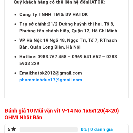
Quý khách hàng có thể liên hệ đến
HATOK:
Công Ty TNHH TM & DV HATOK
Trụ sở chính:
21/2 Đường huỳnh thị hai, Tổ 8,
Phường tân chánh hiệp, Quận 12, Hồ Chí Minh
VP Hà Nội:
19 Ngõ 48, Ngọc Trì, Tổ 7, P.Thạch
Bàn, Quận Long Biên, Hà Nội
Hotline:
0983.767.458 – 0969.641.652 – 0283
5933 229
Email:
hatok2012@gmail.com
–
phamminhduc17@gmail.com
Đánh giá 10 Mũi vặn vít V-14 No.1x6x120(4×20)
OHMI Nhật Bản
0%
| 0 đánh giá
5