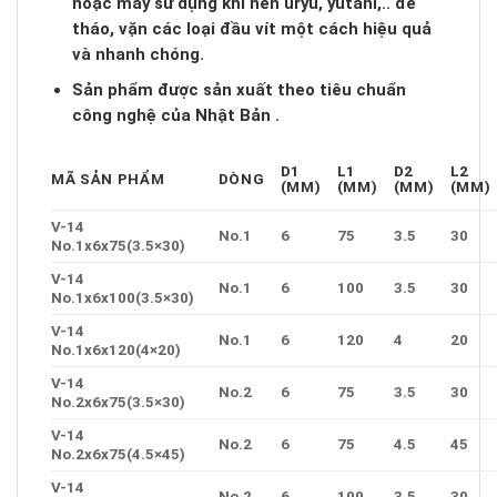
hoặc máy sử dụng khí nén uryu, yutani,.. để
tháo, vặn các loại đầu vít một cách hiệu quả
và nhanh chóng.
Sản phẩm được sản xuất theo tiêu chuẩn
công nghệ của Nhật Bản .
D1
L1
D2
L2
MÃ SẢN PHẨM
DÒNG
(MM)
(MM)
(MM)
(MM)
V-14
No.1
6
75
3.5
30
No.1x6x75(3.5×30)
V-14
No.1
6
100
3.5
30
No.1x6x100(3.5×30)
V-14
No.1
6
120
4
20
No.1x6x120(4×20)
V-14
No.2
6
75
3.5
30
No.2x6x75(3.5×30)
V-14
No.2
6
75
4.5
45
No.2x6x75(4.5×45)
V-14
No.2
6
100
3.5
30