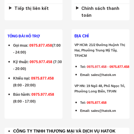
Tiếp thị liên kết
Chính sách thanh
toán
ĐỊA CHỈ
TỔNG ĐÀI HỖ TRỢ
VP HCM: 21/2 Đường Huỳnh Thị
Gọi mua
:
0975.877.458
(7:00
Hai, Phường Trung Mỹ Tây,
- 24:00)
TP.HCM
Kỹ thuật:
0975.977.458
(7:30
Tel:
0975.977.458
-
0975.877.458
- 20:00)
Email
:
sales@hatok.vn
Khiếu nại:
0975.877.458
(8:00 - 20:00)
VP HN: 19 Ngõ 48, Phố Ngọc Trì,
Phường Long Biên, TP.HN
Bảo hành
:
0975.977.458
(8:00 - 17:00)
Tel:
0975.877.458
Email
:
sales@hatok.vn
CÔNG TY TNHH THƯƠNG MẠI VÀ DỊCH VỤ HATOK