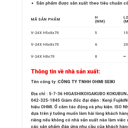
Sản phẩm được sản xuất theo tiêu chuẩn cô
H
L
MÃ SẢN PHẨM
(MM)
(
V-24X H5x8x70
5
15
V-24X H6x8x70
6
20
V-24X H8x70
8
━
Thông tin về nhà sản xuất:
Tên công ty :
CÔNG TY TNHH OHMI SEIKI
Địa chỉ : 5-7-36 HIGASHIKOIGAKUBO KOKUBUNJ
042-325-1845 Giám đốc đại diện : Kenji FujikiN
hiệu OHMI. Ổ cắm tác động và phụ kiện. ISO 
dựa trên ý tưởng muốn làm hài lòng khách hà
riêng nếu không có nhà sản xuất nào làm việc 
các sản phẩm đáp ứng nhu cầu của khách hàng 