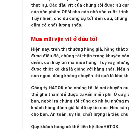
thực sự. Các đầu vít của chúng tôi được sử d
các sản phẩm OEM cho các nhà sản xuất trình đi
Tuy nhiên, cho dù công cụ tốt đến đâu, chúng 
cắm có chất lượng thấp.
ở đâu tốt
Mua mũi vặn vít
Hiện nay, trên thì thường hàng giả, hàng thật
được điều đó, chúng tôi thận trọng khuyến cá
điểm, đại lí uy tín mà mua hàng. Tuy vậy, nhữn
được thiết kế khá là giống với hàng thật. Nếu
còn người dùng không chuyên thì quả là khó kh
Công ty HATOK
của chúng tôi là nơi chuyên cu
thể ghé thăm để được tư vấn miễn phí. Ở đây, c
bạn, ngoài ra chúng tôi cũng có nhiều những 
khách hàng đánh giá là độ uy tín cao. Nếu sản
cho bạn. An toàn, uy tín, chất lượng là tiêu c
Quý khách hàng có thể liên hệ đến
HATOK: