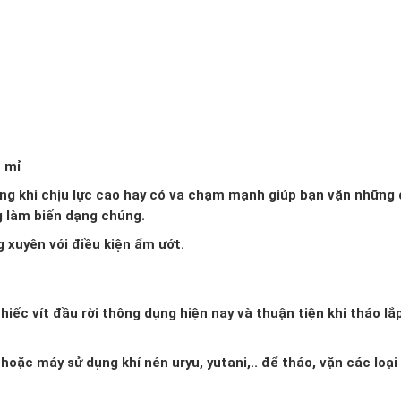
ỉ mỉ
dạng khi chịu lực cao hay có va chạm mạnh giúp bạn vặn những
g làm biến dạng chúng.
g xuyên với điều kiện ẩm ướt.
iếc vít đầu rời thông dụng hiện nay và thuận tiện khi tháo lắ
oặc máy sử dụng khí nén uryu, yutani,.. để tháo, vặn các loại