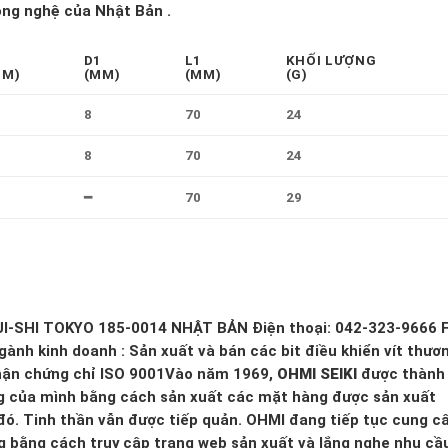
ng nghệ của Nhật Bản .
2
D1
L1
KHỐI LƯỢNG
MM)
(MM)
(MM)
(G)
8
70
24
8
70
24
━
70
29
I-SHI TOKYO 185-0014 NHẬT BẢN Điện thoại: 042-323-9666 F
gành kinh doanh : Sản xuất và bán các bit điều khiển vít thươ
Nhận chứng chỉ ISO 9001Vào năm 1969,
OHMI SEIKI
được thành 
ng của mình bằng cách sản xuất các mặt hàng được sản xuất
đó. Tinh thần vẫn được tiếp quản. OHMI đang tiếp tục cung c
bằng cách truy cập trang web sản xuất và lắng nghe nhu cầ