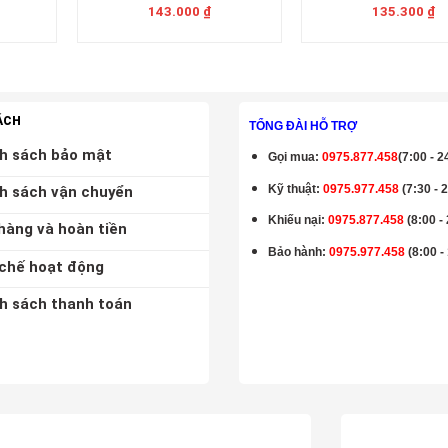
143.000
₫
135.300
₫
ÁCH
TỔNG ĐÀI HỖ TRỢ
h sách bảo mật
Gọi mua
:
0975.877.458
(7:00 - 2
Kỹ thuật:
0975.977.458
(7:30 - 
h sách vận chuyển
Khiếu nại:
0975.877.458
(8:00 -
hàng và hoàn tiền
Bảo hành
:
0975.977.458
(8:00 -
chế hoạt động
h sách thanh toán
K