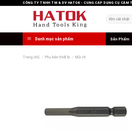
Skip
CÔNG TY TNHH TM & DV HATOK - CUNG CẤP DỤNG CỤ CẦM 
to
content
Tìm
kiếm:
Danh mục sản phẩm
Sản Phẩm
Trang chủ
/
Phụ kiện thiết bị
/
Mũi vít