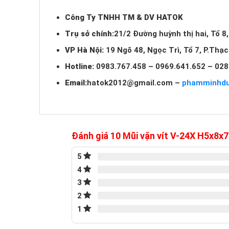
Công Ty TNHH TM & DV HATOK
Trụ sở chính:
21/2 Đường huỳnh thị hai, Tổ 8
VP Hà Nội:
19 Ngõ 48, Ngọc Trì, Tổ 7, P.Thạ
Hotline:
0983.767.458 – 0969.641.652 – 028
Email:
hatok2012@gmail.com
–
phamminhd
Đánh giá 10 Mũi vặn vít V-24X H5x8x
5
4
3
2
1