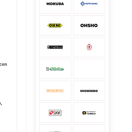
 con
p,