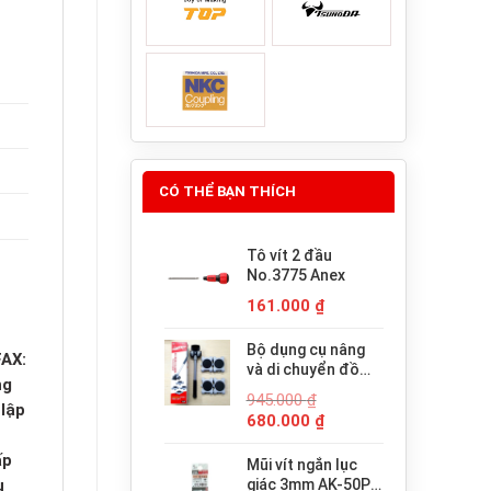
CÓ THỂ BẠN THÍCH
Tô vít 2 đầu
No.3775 Anex
161.000
₫
Bộ dụng cụ nâng
AX:
và di chuyển đồ
ng
đạc trợ lực thông
945.000
₫
minh PICUS LP-
lập
Giá
Giá
680.000
₫
200N
gốc
hiện
ấp
là:
tại
Mũi vít ngắn lục
945.000 ₫.
là:
giác 3mm AK-50P-
u