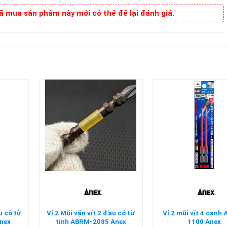
 mua sản phẩm này mới có thể để lại đánh giá.
+
+
u có từ
Vỉ 2 Mũi vặn vít 2 đầu có từ
Vỉ 2 mũi vít 4 cạnh
nex
tính ABRM-2085 Anex
1100 Anex