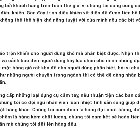
ụng bởi khách hàng trên toàn thế giới vì chúng tôi cũng cung c
ều khiển. Gần đây trình điều khiển vít điện đã được tiến bộ l
không thể thể hiện khả năng tuyệt vời của mình nếu các bit v
 xáo trộn khiến cho người dùng khó mà phân biệt được. Nhận th
o và cảnh báo đến người dùng hãy lựa chọn cho mình những đị
g mặt hàng giả rất khó để cho người dùng phân biệt, bởi vì ch
 như những người chuyên trong ngành thì có thể dễ dàng nhận b
ăn.
ng cấp những loại dụng cụ cầm tay, nếu thuận tiện các bạn c
húng tôi có đội ngũ nhân viên luôn nhiệt tình sẵn sàng giúp đ
mặt hàng khác. Chúng tôi cam đoan là hàng đạt chất lượng, đ
 phẩm là hàng kém chất lượng, chúng tôi cam kết sẽ hoàn tiền 
huẩn mà chúng tôi đặt lên hàng đầu.