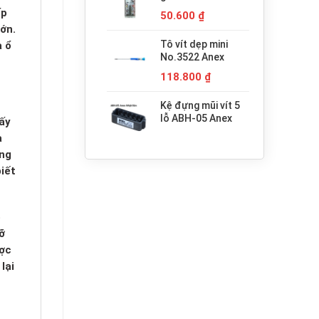
680.000 ₫.
H3x30 Anex
ấp
50.600
₫
ớn.
Tô vít dẹp mini
à ổ
No.3522 Anex
118.800
₫
Kệ đựng mũi vít 5
lỗ ABH-05 Anex
ấy
a
úng
iết
ó
ỡ
ược
lại