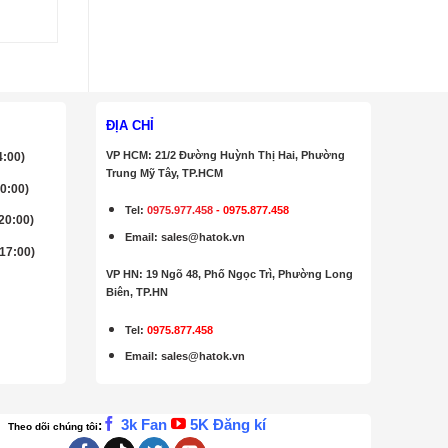
ĐỊA CHỈ
VP HCM: 21/2 Đường Huỳnh Thị Hai, Phường
4:00)
Trung Mỹ Tây, TP.HCM
20:00)
Tel:
0975.977.458
-
0975.877.458
 20:00)
Email
:
sales@hatok.vn
 17:00)
VP HN: 19 Ngõ 48, Phố Ngọc Trì, Phường Long
Biên, TP.HN
Tel:
0975.877.458
Email
:
sales@hatok.vn
3k Fan
5K Đăng kí
:
Theo dõi chúng tôi