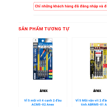
Chỉ những khách hàng đã đăng nhập và đã
SẢN PHẨM TƯƠNG TỰ
+
+
u có từ
Vỉ 5 mũi vít 4 cạnh 2 đầu
Vỉ 5 Mũi vặn vít 2 đầ
Anex
ACM5-02 Anex
tính ABRM5-01 A