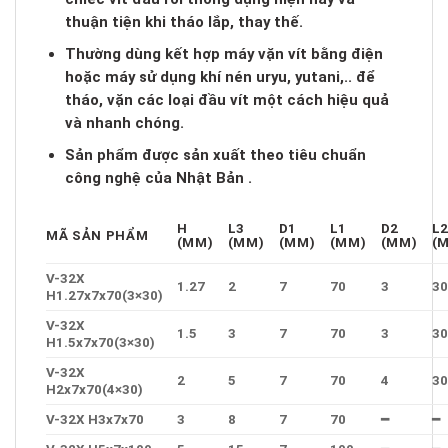
thuận tiện khi tháo lắp, thay thế.
Thường dùng kết hợp máy vặn vít bằng điện
hoặc máy sử dụng khí nén uryu, yutani,.. để
tháo, vặn các loại đầu vít một cách hiệu quả
và nhanh chóng.
Sản phẩm được sản xuất theo tiêu chuẩn
công nghệ của Nhật Bản .
H
L3
D1
L1
D2
L
MÃ SẢN PHẨM
(MM)
(MM)
(MM)
(MM)
(MM)
(
V-32X
1.27
2
7
70
3
30
H1.27x7x70(3×30)
V-32X
1.5
3
7
70
3
30
H1.5x7x70(3×30)
V-32X
2
5
7
70
4
30
H2x7x70(4×30)
V-32X H3x7x70
3
8
7
70
━
━