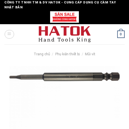
Skip
CÔNG TY TNHH TM & DV HATOK - CUNG CẤP DỤNG CỤ CẦM TAY
NHẬT BẢN
to
content
0
Trang chủ
/
Phụ kiện thiết bị
/
Mũi vít