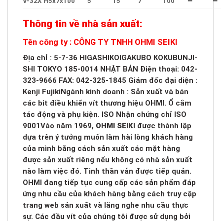
V-32X H5x7x100
5
15
7
100
━
━
Thông tin về nhà sản xuất:
Tên công ty : CÔNG TY TNHH OHMI SEIKI
Địa chỉ : 5-7-36 HIGASHIKOIGAKUBO KOKUBUNJI-
SHI TOKYO 185-0014 NHẬT BẢN Điện thoại: 042-
323-9666 FAX: 042-325-1845 Giám đốc đại diện :
Kenji FujikiNgành kinh doanh : Sản xuất và bán
các bit điều khiển vít thương hiệu OHMI. Ổ cắm
tác động và phụ kiện. ISO Nhận chứng chỉ ISO
9001Vào năm 1969,
OHMI SEIKI
được thành lập
dựa trên ý tưởng muốn làm hài lòng khách hàng
của mình bằng cách sản xuất các mặt hàng
được sản xuất riêng nếu không có nhà sản xuất
nào làm việc đó. Tinh thần vẫn được tiếp quản.
OHMI đang tiếp tục cung cấp các sản phẩm đáp
ứng nhu cầu của khách hàng bằng cách truy cập
trang web sản xuất và lắng nghe nhu cầu thực
sự. Các đầu vít của chúng tôi được sử dụng bởi