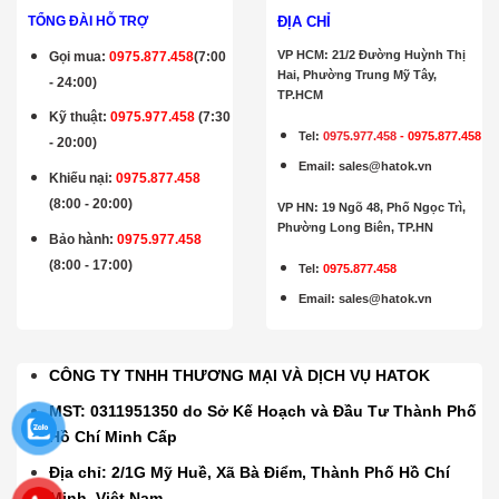
ĐỊA CHỈ
TỔNG ĐÀI HỖ TRỢ
VP HCM: 21/2 Đường Huỳnh Thị
Gọi mua
:
0975.877.458
(7:00
Hai, Phường Trung Mỹ Tây,
- 24:00)
TP.HCM
Kỹ thuật:
0975.977.458
(7:30
Tel:
0975.977.458
-
0975.877.458
- 20:00)
Email
:
sales@hatok.vn
Khiếu nại:
0975.877.458
(8:00 - 20:00)
VP HN: 19 Ngõ 48, Phố Ngọc Trì,
Phường Long Biên, TP.HN
Bảo hành
:
0975.977.458
(8:00 - 17:00)
Tel:
0975.877.458
Email
:
sales@hatok.vn
CÔNG TY TNHH THƯƠNG MẠI VÀ DỊCH VỤ HATOK
MST: 0311951350 do Sở Kế Hoạch và Đầu Tư Thành Phố
Hồ Chí Minh Cấp
Địa chỉ: 2/1G Mỹ Huề, Xã Bà Điểm, Thành Phố Hồ Chí
Minh, Việt Nam