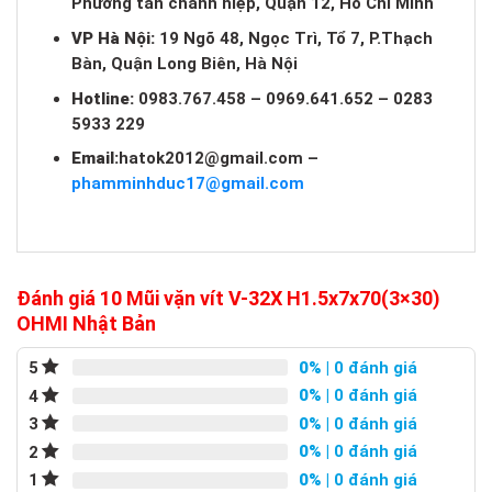
Phường tân chánh hiệp, Quận 12, Hồ Chí Minh
VP Hà Nội:
19 Ngõ 48, Ngọc Trì, Tổ 7, P.Thạch
Bàn, Quận Long Biên, Hà Nội
Hotline:
0983.767.458 – 0969.641.652 – 0283
5933 229
Email:
hatok2012@gmail.com
–
phamminhduc17@gmail.com
Đánh giá 10 Mũi vặn vít V-32X H1.5x7x70(3×30)
OHMI Nhật Bản
0%
| 0 đánh giá
5
0%
| 0 đánh giá
4
0%
| 0 đánh giá
3
0%
| 0 đánh giá
2
0%
| 0 đánh giá
1