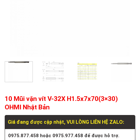
10 Mũi vặn vít V-32X H1.5x7x70(3×30)
OHMI Nhật Bản
Giá đang được cập nhật, VUI LÒNG LIÊN HỆ ZALO:
0975.877.458 hoặc 0975.977.458 để được hỗ trợ.