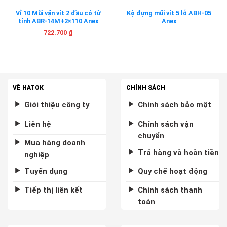
Vỉ 10 Mũi vặn vít 2 đầu có từ
Kệ đựng mũi vít 5 lỗ ABH-05
tính ABR-14M+2×110 Anex
Anex
722.700
₫
VỀ HATOK
CHÍNH SÁCH
Giới thiệu công ty
Chính sách bảo mật
Liên hệ
Chính sách vận
chuyển
Mua hàng doanh
Trả hàng và hoàn tiền
nghiệp
Tuyển dụng
Quy chế hoạt động
Tiếp thị liên kết
Chính sách thanh
toán