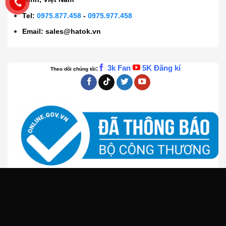
Tel:
0975.877.458
-
0975.977.458
Email:
sales@hatok.vn
3k Fan
5K Đăng kí
:
Theo dõi chúng tôi