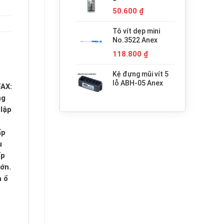
680.000 ₫.
H3x30 Anex
50.600
₫
Tô vít dẹp mini
No.3522 Anex
118.800
₫
Kệ đựng mũi vít 5
lỗ ABH-05 Anex
AX:
ng
lập
ấp
u
ấp
ớn.
à ổ