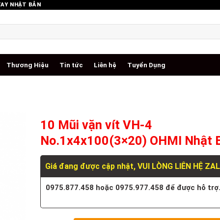
TAY NHẬT BẢN
Thương Hiệu
Tin tức
Liên hệ
Tuyển Dụng
10 Mũi vặn vít VH-4
No.1x4x100(3×20) OHMI Nhật 
Giá đang được cập nhật, VUI LÒNG LIÊN HỆ ZA
0975.877.458 hoặc 0975.977.458 để được hỗ trợ