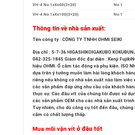
VH-4 No.1x4x60(3×20)
No.1
VH-4 No.1x4x100(3×20)
No.1
Thông tin về nhà sản xuất:
Tên công ty : CÔNG TY TNHH OHMI SEIKI
Địa chỉ : 5-7-36 HIGASHIKOIGAKUBO KOKUBUNJ
042-325-1845 Giám đốc đại diện : Kenji FujikiN
hiệu OHMI. Ổ cắm tác động và phụ kiện. ISO 
dựa trên ý tưởng muốn làm hài lòng khách hà
riêng nếu không có nhà sản xuất nào làm việc 
các sản phẩm đáp ứng nhu cầu của khách hàng 
thực sự. Các đầu vít của chúng tôi được sử d
các sản phẩm OEM cho các nhà sản xuất trình đi
Tuy nhiên, cho dù công cụ tốt đến đâu, chúng 
cắm có chất lượng thấp.
ở đâu tốt
Mua mũi vặn vít