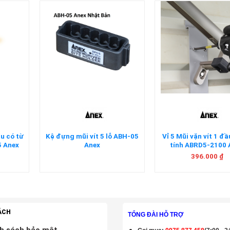
+
+
ầu có từ
Kệ đựng mũi vít 5 lỗ ABH-05
Vỉ 5 Mũi vặn vít 1 đầ
5 Anex
Anex
tính ABRD5-2100 
396.000
₫
ÁCH
TỔNG ĐÀI HỖ TRỢ
h sách bảo mật