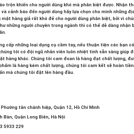
 xáo trộn khiến cho người dùng khó mà phân biệt được. Nhận th
o và cảnh báo đến người dùng hãy lựa chọn cho mình những đị
g mặt hàng giả rất khó để cho người dùng phân biệt, bởi vì ch
 như những người chuyên trong ngành thì có thể dễ dàng nhận b
ăn.
ng cấp những loại dụng cụ cầm tay, nếu thuận tiện các bạn c
húng tôi có đội ngũ nhân viên luôn nhiệt tình sẵn sàng giúp đ
mặt hàng khác. Chúng tôi cam đoan là hàng đạt chất lượng, đ
 phẩm là hàng kém chất lượng, chúng tôi cam kết sẽ hoàn tiền 
huẩn mà chúng tôi đặt lên hàng đầu.
, Phường tân chánh hiệp, Quận 12, Hồ Chí Minh
ch Bàn, Quận Long Biên, Hà Nội
3 5933 229