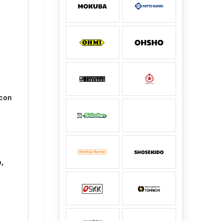
 con
p,