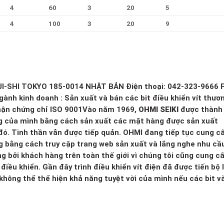
4
60
3
20
5
4
100
3
20
9
I-SHI TOKYO 185-0014 NHẬT BẢN Điện thoại: 042-323-9666 F
gành kinh doanh : Sản xuất và bán các bit điều khiển vít thươ
Nhận chứng chỉ ISO 9001Vào năm 1969,
OHMI SEIKI
được thành 
ng của mình bằng cách sản xuất các mặt hàng được sản xuất
đó. Tinh thần vẫn được tiếp quản. OHMI đang tiếp tục cung c
bằng cách truy cập trang web sản xuất và lắng nghe nhu cầ
ụng bởi khách hàng trên toàn thế giới vì chúng tôi cũng cung c
ều khiển. Gần đây trình điều khiển vít điện đã được tiến bộ l
không thể thể hiện khả năng tuyệt vời của mình nếu các bit v