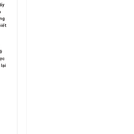
ấy
a
úng
iết
ó
ỡ
ược
lại