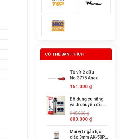
CÓ THỂ BẠN THÍCH
Tô vít 2 đầu
No.3775 Anex
161.000
₫
Bộ dụng cụ nâng
và di chuyển đồ
đạc trợ lực thông
945.000
₫
minh PICUS LP-
Giá
Giá
680.000
₫
200N
gốc
hiện
là:
tại
Mũi vít ngắn lục
945.000 ₫.
là:
giác 3mm AK-50P-