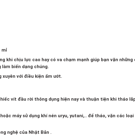
ỉ mỉ
dạng khi chịu lực cao hay có va chạm mạnh giúp bạn vặn những
g làm biến dạng chúng.
g xuyên với điều kiện ẩm ướt.
iếc vít đầu rời thông dụng hiện nay và thuận tiện khi tháo lắ
oặc máy sử dụng khí nén uryu, yutani,.. để tháo, vặn các loại
ng nghệ của Nhật Bản .