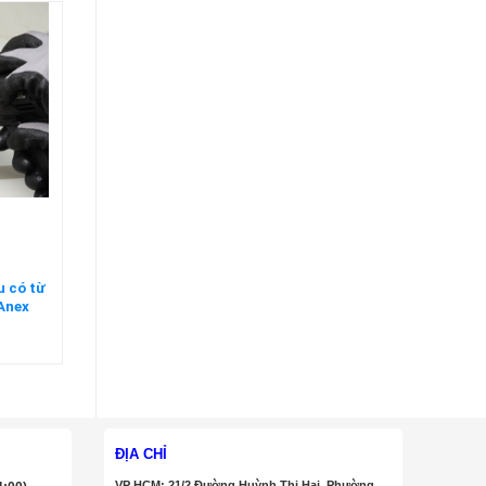
u có từ
Anex
ĐỊA CHỈ
VP HCM: 21/2 Đường Huỳnh Thị Hai, Phường