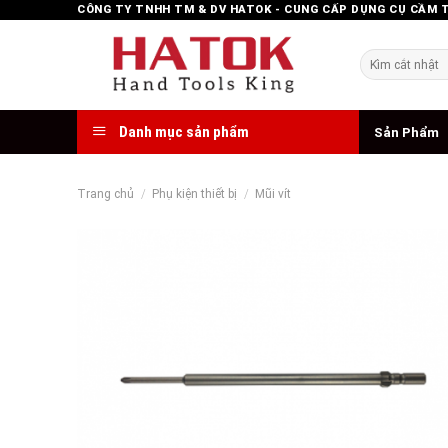
Skip
CÔNG TY TNHH TM & DV HATOK - CUNG CẤP DỤNG CỤ CẦM 
to
content
Tìm
kiếm:
Danh mục sản phẩm
Sản Phẩm
Trang chủ
/
Phụ kiện thiết bị
/
Mũi vít