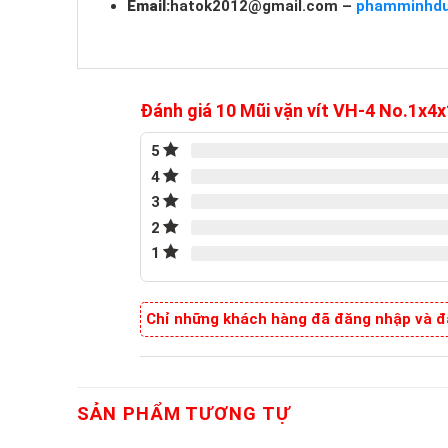
Email:
hatok2012@gmail.com
–
phamminhd
Đánh giá 10 Mũi vặn vít VH-4 No.1x
5
4
3
2
1
Chỉ những khách hàng đã đăng nhập và đã
SẢN PHẨM TƯƠNG TỰ