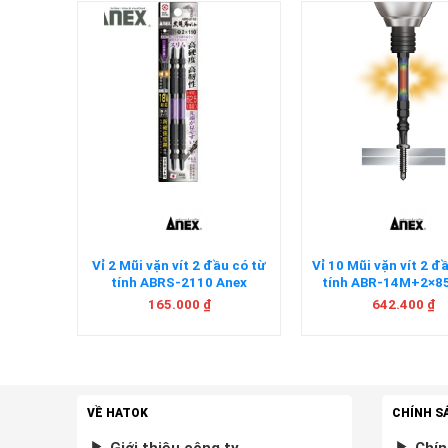
+
+
u có từ
Vỉ 2 Mũi vặn vít 2 đầu có từ
Vỉ 10 Mũi vặn vít 2 đ
Anex
tính ABRS-2110 Anex
tính ABR-14M+2×8
165.000
₫
642.400
₫
VỀ HATOK
CHÍNH S
Giới thiệu công ty
Chín