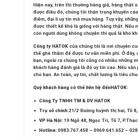
Hiện nay, trên thì thường hàng giả, hàng thật
được điều đó, chúng tôi thận trọng khuyến cá
điểm, đại lí uy tín mà mua hàng. Tuy vậy, nhữn
được thiết kế khá là giống với hàng thật. Nếu
còn người dùng không chuyên thì quả là khó kh
Công ty HATOK
của chúng tôi là nơi chuyên cu
thể ghé thăm để được tư vấn miễn phí. Ở đây, c
bạn, ngoài ra chúng tôi cũng có nhiều những 
khách hàng đánh giá là độ uy tín cao. Nếu sản
cho bạn. An toàn, uy tín, chất lượng là tiêu c
Quý khách hàng có thể liên hệ đến
HATOK:
Công Ty TNHH TM & DV HATOK
Trụ sở chính:
21/2 Đường huỳnh thị hai, Tổ 8
VP Hà Nội:
19 Ngõ 48, Ngọc Trì, Tổ 7, P.Thạ
Hotline:
0983.767.458 – 0969.641.652 – 028