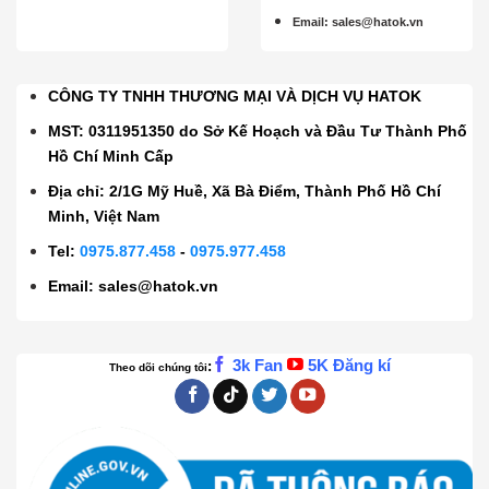
Email
:
sales@hatok.vn
CÔNG TY TNHH THƯƠNG MẠI VÀ DỊCH VỤ HATOK
MST: 0311951350 do Sở Kế Hoạch và Đầu Tư Thành Phố
Hồ Chí Minh Cấp
Địa chỉ: 2/1G Mỹ Huề, Xã Bà Điểm, Thành Phố Hồ Chí
Minh, Việt Nam
Tel:
0975.877.458
-
0975.977.458
Email:
sales@hatok.vn
3k Fan
5K Đăng kí
:
Theo dõi chúng tôi