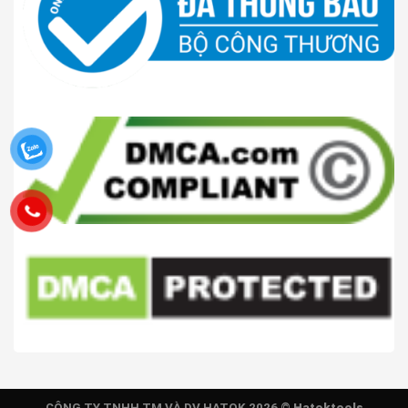
CÔNG TY TNHH TM VÀ DV HATOK 2026 ©
Hatoktools