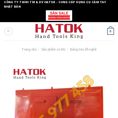
Skip
CÔNG TY TNHH TM & DV HATOK - CUNG CẤP DỤNG CỤ CẦM TAY
NHẬT BẢN
to
content
0
Trang chủ
/
Sản phẩm cơ khí
/
Bảng treo đồ nghề