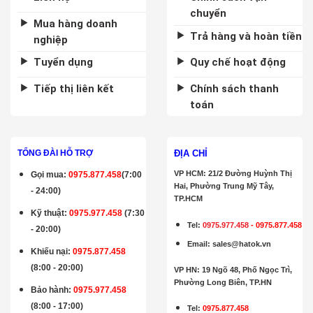
chuyển
Mua hàng doanh
Trả hàng và hoàn tiền
nghiệp
Tuyển dụng
Quy chế hoạt động
Tiếp thị liên kết
Chính sách thanh
toán
ĐỊA CHỈ
TỔNG ĐÀI HỖ TRỢ
VP HCM: 21/2 Đường Huỳnh Thị
Gọi mua
:
0975.877.458
(7:00
Hai, Phường Trung Mỹ Tây,
- 24:00)
TP.HCM
Kỹ thuật:
0975.977.458
(7:30
Tel:
0975.977.458
-
0975.877.458
- 20:00)
Email
:
sales@hatok.vn
Khiếu nại:
0975.877.458
(8:00 - 20:00)
VP HN: 19 Ngõ 48, Phố Ngọc Trì,
Phường Long Biên, TP.HN
Bảo hành
:
0975.977.458
(8:00 - 17:00)
Tel:
0975.877.458