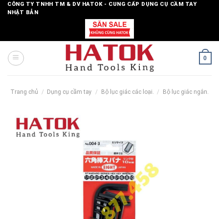
Skip
CÔNG TY TNHH TM & DV HATOK - CUNG CẤP DỤNG CỤ CẦM TAY
NHẬT BẢN
to
content
0
Trang chủ
/
Dụng cụ cầm tay
/
Bộ lục giác các loại.
/
Bộ lục giác ngắn.