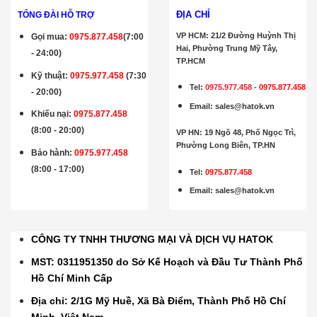
ĐỊA CHỈ
TỔNG ĐÀI HỖ TRỢ
VP HCM: 21/2 Đường Huỳnh Thị
Gọi mua
:
0975.877.458
(7:00
Hai, Phường Trung Mỹ Tây,
- 24:00)
TP.HCM
Kỹ thuật:
0975.977.458
(7:30
Tel:
0975.977.458
-
0975.877.458
- 20:00)
Email
:
sales@hatok.vn
Khiếu nại:
0975.877.458
(8:00 - 20:00)
VP HN: 19 Ngõ 48, Phố Ngọc Trì,
Phường Long Biên, TP.HN
Bảo hành
:
0975.977.458
(8:00 - 17:00)
Tel:
0975.877.458
Email
:
sales@hatok.vn
CÔNG TY TNHH THƯƠNG MẠI VÀ DỊCH VỤ HATOK
MST: 0311951350 do Sở Kế Hoạch và Đầu Tư Thành Phố
Hồ Chí Minh Cấp
Địa chỉ: 2/1G Mỹ Huề, Xã Bà Điểm, Thành Phố Hồ Chí
Minh, Việt Nam