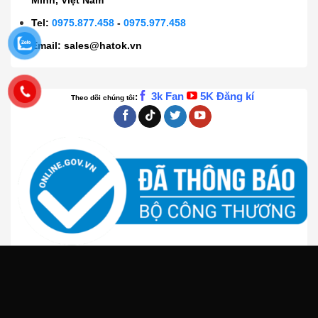
Tel:
0975.877.458
-
0975.977.458
Email:
sales@hatok.vn
3k Fan
5K Đăng kí
:
Theo dõi chúng tôi