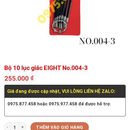
Bộ 10 lục giác EIGHT No.004-3
255.000
₫
Giá đang được cập nhật, VUI LÒNG LIÊN HỆ ZALO:
0975.877.458 hoặc 0975.977.458 để được hỗ trợ.
Số lượng
THÊM VÀO GIỎ HÀNG