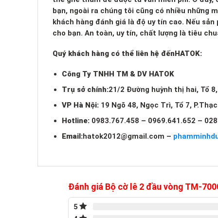
bạn, ngoài ra chúng tôi cũng có nhiều những 
khách hàng đánh giá là độ uy tín cao. Nếu sản
cho bạn. An toàn, uy tín, chất lượng là tiêu c
Quý khách hàng có thể liên hệ đến
HATOK:
Công Ty TNHH TM & DV HATOK
Trụ sở chính:
21/2 Đường huỳnh thị hai, Tổ 8
VP Hà Nội:
19 Ngõ 48, Ngọc Trì, Tổ 7, P.Thạ
Hotline:
0983.767.458 – 0969.641.652 – 028
Email:
hatok2012@gmail.com
–
phamminhd
Đánh giá Bộ cờ lê 2 đầu vòng TM-70
5