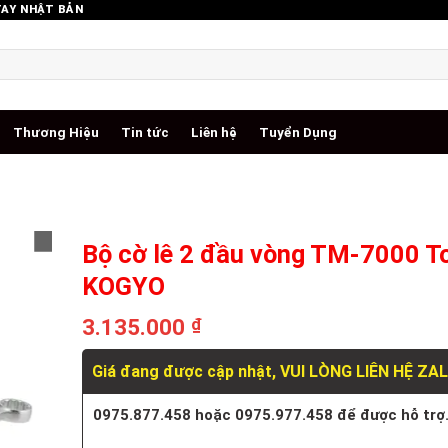
TAY NHẬT BẢN
Thương Hiệu
Tin tức
Liên hệ
Tuyển Dụng
Bộ cờ lê 2 đầu vòng TM-7000 T
KOGYO
3.135.000
₫
Giá đang được cập nhật, VUI LÒNG LIÊN HỆ ZA
0975.877.458 hoặc 0975.977.458 để được hỗ trợ