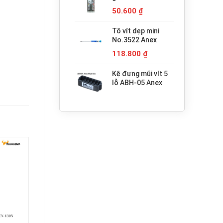
680.000 ₫.
H3x30 Anex
50.600
₫
Tô vít dẹp mini
No.3522 Anex
118.800
₫
Kệ đựng mũi vít 5
lỗ ABH-05 Anex