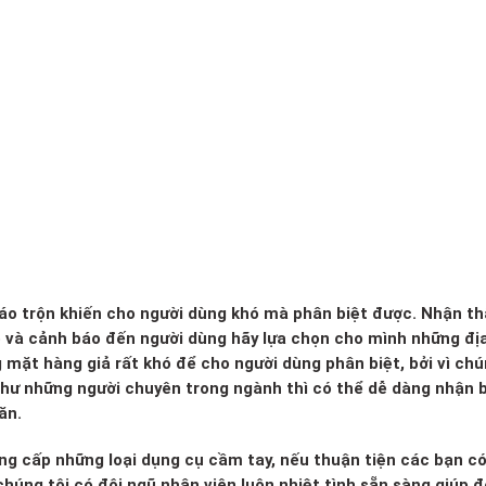
 xáo trộn khiến cho người dùng khó mà phân biệt được. Nhận th
o và cảnh báo đến người dùng hãy lựa chọn cho mình những đị
g mặt hàng giả rất khó để cho người dùng phân biệt, bởi vì ch
 như những người chuyên trong ngành thì có thể dễ dàng nhận b
ăn.
ng cấp những loại dụng cụ cầm tay, nếu thuận tiện các bạn c
húng tôi có đội ngũ nhân viên luôn nhiệt tình sẵn sàng giúp đ