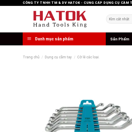
Skip
CÔNG TY TNHH TM & DV HATOK - CUNG CẤP DỤNG CỤ CẦM 
to
content
Tìm
kiếm:
Danh mục sản phẩm
Sản Phẩm
Trang chủ
/
Dụng cụ cầm tay
/
Cờ lê các loại.