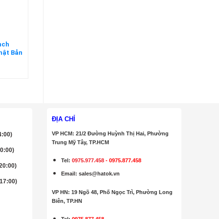
nch
hật Bản
ĐỊA CHỈ
VP HCM: 21/2 Đường Huỳnh Thị Hai, Phường
4:00)
Trung Mỹ Tây, TP.HCM
20:00)
Tel:
0975.977.458
-
0975.877.458
 20:00)
Email
:
sales@hatok.vn
 17:00)
VP HN: 19 Ngõ 48, Phố Ngọc Trì, Phường Long
Biên, TP.HN
Tel:
0975.877.458