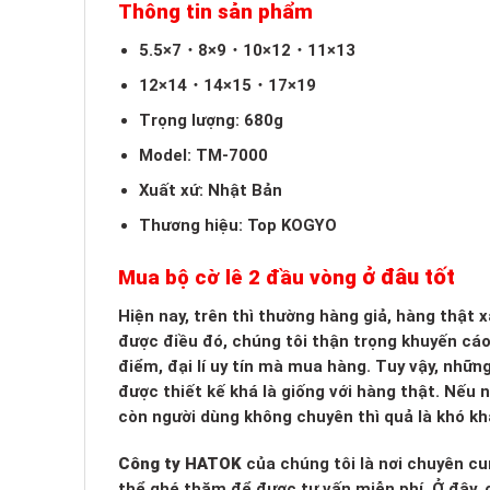
Thông tin sản phẩm
5.5×7・8×9・10×12・11×13
12×14・14×15・17×19
Trọng lượng: 680g
Model: TM-7000
Xuất xứ: Nhật Bản
Thương hiệu: Top KOGYO
ở đâu tốt
Mua bộ cờ lê 2 đầu vòng
Hiện nay, trên thì thường hàng giả, hàng thật
được điều đó, chúng tôi thận trọng khuyến cá
điểm, đại lí uy tín mà mua hàng. Tuy vậy, nhữn
được thiết kế khá là giống với hàng thật. Nếu
còn người dùng không chuyên thì quả là khó kh
Công ty HATOK
của chúng tôi là nơi chuyên cu
thể ghé thăm để được tư vấn miễn phí. Ở đây, c