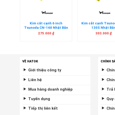
m bằng
Kìm cắt cạnh 6 inch
Kìm cắt cạnh Tsun
a CA-
Tsunoda CN-160 Nhật Bản
130S Nhật Bả
n
275.000
₫
303.000
₫
VỀ HATOK
CHÍNH S
Giới thiệu công ty
Chín
Liên hệ
Chín
Mua hàng doanh nghiệp
Trả 
Tuyển dụng
Quy 
Tiếp thị liên kết
Chín