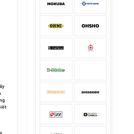
ấy
a
úng
iết
ó
ỡ