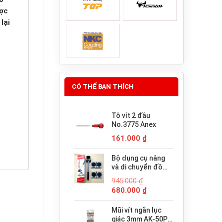
ược
lại
CÓ THỂ BẠN THÍCH
Tô vít 2 đầu
No.3775 Anex
161.000
₫
Bộ dụng cụ nâng
và di chuyển đồ
đạc trợ lực thông
945.000
₫
minh PICUS LP-
Giá
Giá
680.000
₫
200N
gốc
hiện
là:
tại
Mũi vít ngắn lục
945.000 ₫.
là:
giác 3mm AK-50P-