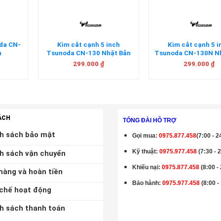
oda CN-
Kìm cắt cạnh 5 inch
Kìm cắt cạnh 5 i
n
Tsunoda CN-130 Nhật Bản
Tsunoda CN-130N N
299.000
₫
299.000
₫
ÁCH
TỔNG ĐÀI HỖ TRỢ
h sách bảo mật
Gọi mua
:
0975.877.458
(7:00 - 2
Kỹ thuật:
0975.977.458
(7:30 - 
h sách vận chuyển
Khiếu nại:
0975.877.458
(8:00 -
hàng và hoàn tiền
Bảo hành
:
0975.977.458
(8:00 -
chế hoạt động
h sách thanh toán