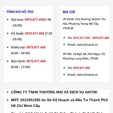
ĐỊA CHỈ
TỔNG ĐÀI HỖ TRỢ
VP HCM: 21/2 Đường Huỳnh Thị
Gọi mua
:
0975.877.458
(7:00
Hai, Phường Trung Mỹ Tây,
- 24:00)
TP.HCM
Kỹ thuật:
0975.977.458
(7:30
Tel:
0975.977.458
-
0975.877.458
- 20:00)
Email
:
sales@hatok.vn
Khiếu nại:
0975.877.458
(8:00 - 20:00)
VP HN: 19 Ngõ 48, Phố Ngọc Trì,
Phường Long Biên, TP.HN
Bảo hành
:
0975.977.458
(8:00 - 17:00)
Tel:
0975.877.458
Email
:
sales@hatok.vn
CÔNG TY TNHH THƯƠNG MẠI VÀ DỊCH VỤ HATOK
MST: 0311951350 do Sở Kế Hoạch và Đầu Tư Thành Phố
Hồ Chí Minh Cấp