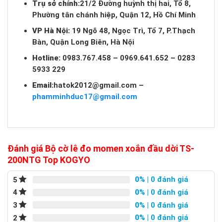
Trụ sở chính:
21/2 Đường huỳnh thị hai, Tổ 8,
Phường tân chánh hiệp, Quận 12, Hồ Chí Minh
VP Hà Nội:
19 Ngõ 48, Ngọc Trì, Tổ 7, P.Thạch
Bàn, Quận Long Biên, Hà Nội
Hotline:
0983.767.458 – 0969.641.652 – 0283
5933 229
Email:
hatok2012@gmail.com
–
phamminhduc17@gmail.com
Đánh giá Bộ cờ lê đo momen xoắn đầu dời TS-
200NTG Top KOGYO
0%
| 0 đánh giá
5
0%
| 0 đánh giá
4
0%
| 0 đánh giá
3
0%
| 0 đánh giá
2