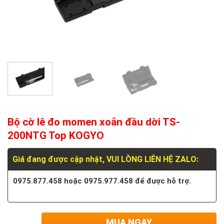
Bộ cờ lê đo momen xoắn đầu dời TS-
200NTG Top KOGYO
Giá đang được cập nhật, VUI LÒNG LIÊN HỆ ZALO:
0975.877.458 hoặc 0975.977.458 để được hỗ trợ.
MUA NGAY