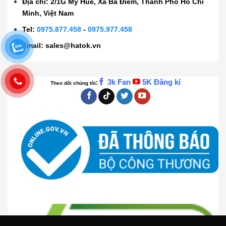
Địa chỉ: 2/1G Mỹ Huề, Xã Bà Điểm, Thành Phố Hồ Chí
Minh, Việt Nam
Tel:
0975.877.458
-
0975.977.458
Email:
sales@hatok.vn
3k Fan
5K Đăng kí
:
Theo dõi chúng tôi