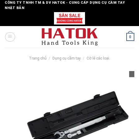
Skip
CÔNG TY TNHH TM & DV HATOK - CUNG CẤP DỤNG CỤ CẦM TAY
NHẬT BẢN
to
content
0
Trang chủ
/
Dụng cụ cầm tay
/
Cờ lê các loại.