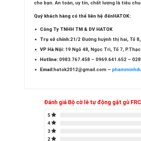
cho bạn. An toàn, uy tín, chất lượng là tiêu c
Quý khách hàng có thể liên hệ đến
HATOK:
Công Ty TNHH TM & DV HATOK
Trụ sở chính:
21/2 Đường huỳnh thị hai, Tổ 8
VP Hà Nội:
19 Ngõ 48, Ngọc Trì, Tổ 7, P.Thạ
Hotline:
0983.767.458 – 0969.641.652 – 028
Email:
hatok2012@gmail.com
–
phamminhd
Đánh giá Bộ cờ lê tự động gật gù F
5
4
3
2