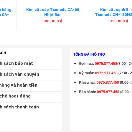
m bằng
Kìm cắt cáp Tsunoda CA-60
Kìm cắt cạnh 5 i
a CA-
Nhật Bản
Tsunoda CN-130NS
n
Bản
385.000
₫
310.000
₫
ÁCH
TỔNG ĐÀI HỖ TRỢ
h sách bảo mật
Gọi mua
:
0975.877.458
(7:00 - 2
Kỹ thuật:
0975.977.458
(7:30 - 
h sách vận chuyển
Khiếu nại:
0975.877.458
(8:00 -
hàng và hoàn tiền
Bảo hành
:
0975.977.458
(8:00 -
chế hoạt động
h sách thanh toán