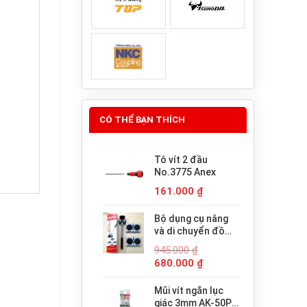
CÓ THỂ BẠN THÍCH
Tô vít 2 đầu
No.3775 Anex
161.000
₫
Bộ dụng cụ nâng
và di chuyển đồ
đạc trợ lực thông
945.000
₫
minh PICUS LP-
Giá
Giá
680.000
₫
200N
gốc
hiện
là:
tại
Mũi vít ngắn lục
945.000 ₫.
là:
giác 3mm AK-50P-