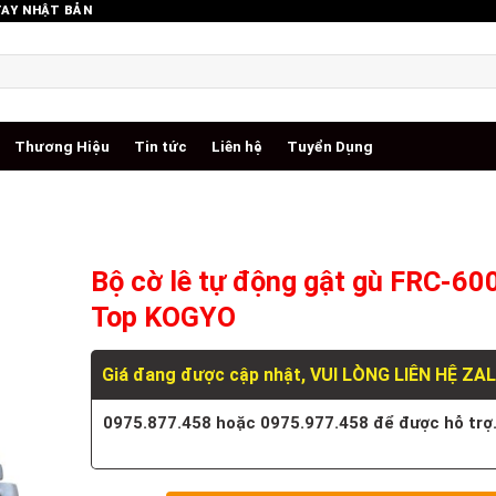
TAY NHẬT BẢN
Thương Hiệu
Tin tức
Liên hệ
Tuyển Dụng
Bộ cờ lê tự động gật gù FRC-60
Top KOGYO
Giá đang được cập nhật, VUI LÒNG LIÊN HỆ ZA
0975.877.458 hoặc 0975.977.458 để được hỗ trợ