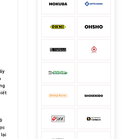
ấy
a
úng
iết
ó
ỡ
ược
lại