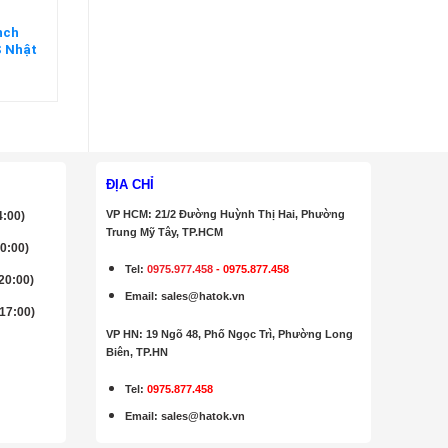
nch
 Nhật
ĐỊA CHỈ
VP HCM: 21/2 Đường Huỳnh Thị Hai, Phường
4:00)
Trung Mỹ Tây, TP.HCM
20:00)
Tel:
0975.977.458
-
0975.877.458
 20:00)
Email
:
sales@hatok.vn
 17:00)
VP HN: 19 Ngõ 48, Phố Ngọc Trì, Phường Long
Biên, TP.HN
Tel:
0975.877.458
Email
:
sales@hatok.vn