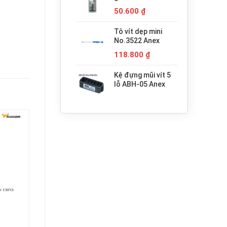
680.000 ₫.
H3x30 Anex
50.600
₫
Tô vít dẹp mini
No.3522 Anex
118.800
₫
Kệ đựng mũi vít 5
lỗ ABH-05 Anex