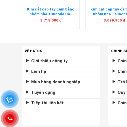
nch
Kìm cắt cáp tay cầm bằng
Kìm cắt cáp tay cầ
hật Bản
nhôm nhẹ Tsunoda CA-
nhôm nhẹ Tsunod
600AL Nhật Bản
450AL Nhật Bả
3.718.000
₫
3.099.900
₫
VỀ HATOK
CHÍNH S
Giới thiệu công ty
Chín
Liên hệ
Chín
Mua hàng doanh nghiệp
Trả 
Tuyển dụng
Quy 
Tiếp thị liên kết
Chín
0975877458