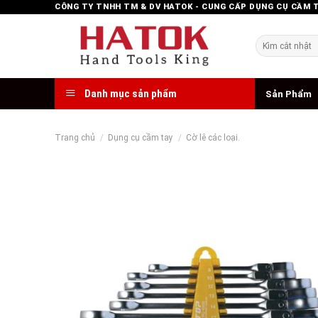
Skip
CÔNG TY TNHH TM & DV HATOK - CUNG CẤP DỤNG CỤ CẦM 
to
content
Tìm
kiếm:
Danh mục sản phẩm
Sản Phẩm
Trang chủ
/
Dụng cụ cầm tay
/
Cờ lê các loại.