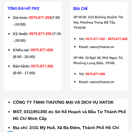
ĐỊA CHỈ
TỔNG ĐÀI HỖ TRỢ
VP HCM: 21/2 Đường Huỳnh Thị
Gọi mua
:
0975.877.458
(7:00
Hai, Phường Trung Mỹ Tây,
- 24:00)
TP.HCM
Kỹ thuật:
0975.977.458
(7:30
Tel:
0975.977.458
-
0975.877.458
- 20:00)
Email
:
sales@hatok.vn
Khiếu nại:
0975.877.458
(8:00 - 20:00)
VP HN: 19 Ngõ 48, Phố Ngọc Trì,
Phường Long Biên, TP.HN
Bảo hành
:
0975.977.458
(8:00 - 17:00)
Tel:
0975.877.458
Email
:
sales@hatok.vn
CÔNG TY TNHH THƯƠNG MẠI VÀ DỊCH VỤ HATOK
MST: 0311951350 do Sở Kế Hoạch và Đầu Tư Thành Phố
Hồ Chí Minh Cấp
Địa chỉ: 2/1G Mỹ Huề, Xã Bà Điểm, Thành Phố Hồ Chí