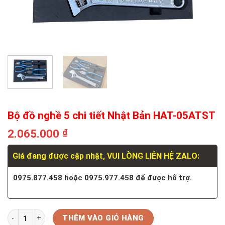
Bộ đồ nghề 5 chi tiết Nhật Bản HAT-05ATST
2.065.000
₫
Giá đang được cập nhật, VUI LÒNG LIÊN HỆ ZALO:
0975.877.458 hoặc 0975.977.458 để được hỗ trợ.
Số lượng
THÊM VÀO GIỎ HÀNG