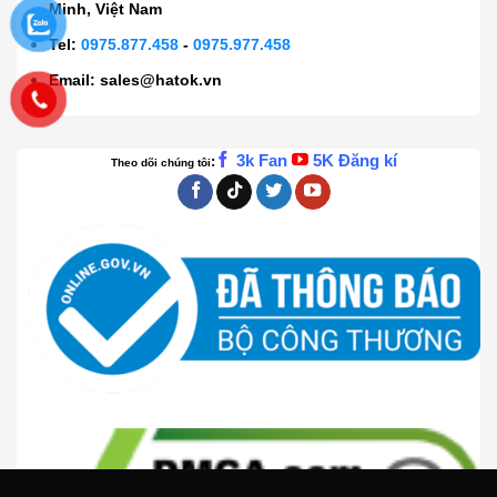
Minh, Việt Nam
Tel:
0975.877.458
-
0975.977.458
Email:
sales@hatok.vn
3k Fan
5K Đăng kí
:
Theo dõi chúng tôi