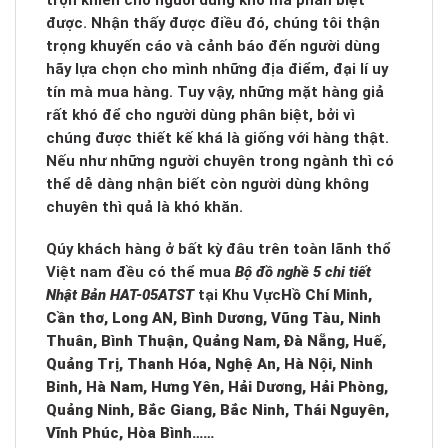
trộn khiến cho người dùng khó mà phân biệt
được. Nhận thấy được điều đó, chúng tôi thận
trọng khuyến cáo và cảnh báo đến người dùng
hãy lựa chọn cho mình những địa điểm, đại lí uy
tín mà mua hàng. Tuy vậy, những mặt hàng giả
rất khó để cho người dùng phân biệt, bởi vì
chúng được thiết kế khá là giống với hàng thật.
Nếu như những người chuyên trong ngành thì có
thể dễ dàng nhận biết còn người dùng không
chuyên thì quả là khó khăn.
Qúy khách hàng ở bất kỳ đâu trên toàn lãnh thổ
Việt nam đều có thể mua
Bộ đồ nghề 5 chi tiết
Nhật Bản HAT-05ATST
tại Khu Vực
Hồ Chí Minh,
Cần thơ, Long AN, Bình Dương, Vũng Tàu, Ninh
Thuân, Bình Thuận, Quảng Nam, Đà Nẵng, Huế,
Quảng Trị, Thanh Hóa, Nghệ An, Hà Nội, Ninh
Binh, Hà Nam, Hưng Yên, Hải Dương, Hải Phòng,
Quảng Ninh, Bắc Giang, Bắc Ninh, Thái Nguyên,
Vĩnh Phúc, Hòa Bình……