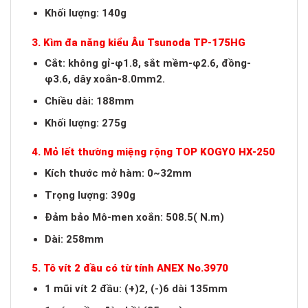
Khối lượng: 140g
3. Kìm đa năng kiểu Âu Tsunoda TP-175HG
Cắt: không gỉ-φ1.8, sắt mềm-φ2.6, đồng-
φ3.6, dây xoắn-8.0mm2.
Chiều dài: 188mm
Khối lượng: 275g
4. Mỏ lết thường miệng rộng TOP KOGYO HX-250
Kích thước mở hàm: 0~32mm
Trọng lượng: 390g
Đảm bảo Mô-men xoắn: 508.5( N.m)
Dài: 258mm
5. Tô vít 2 đầu có từ tính ANEX No.3970
1 mũi vít 2 đầu: (+)2, (-)6 dài 135mm