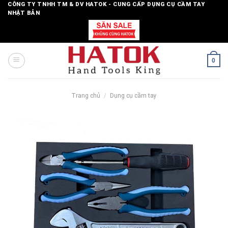
Skip
CÔNG TY TNHH TM & DV HATOK - CUNG CẤP DỤNG CỤ CẦM TAY
NHẬT BẢN
to
content
0
Trang chủ
/
Dụng cụ cầm tay