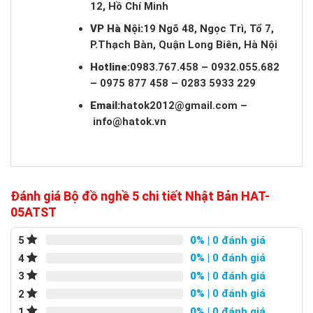
12, Hồ Chí Minh
VP Hà Nội:
19 Ngõ 48, Ngọc Trì, Tổ 7,
P.Thạch Bàn, Quận Long Biên, Hà Nội
Hotline:
0983.767.458 – 0932.055.682
– 0975 877 458 – 0283 5933 229
Email:
hatok2012@gmail.com
–
info@hatok.vn
Đánh giá Bộ đồ nghề 5 chi tiết Nhật Bản HAT-
05ATST
0%
| 0 đánh giá
5
0%
| 0 đánh giá
4
0%
| 0 đánh giá
3
0%
| 0 đánh giá
2
0%
| 0 đánh giá
1