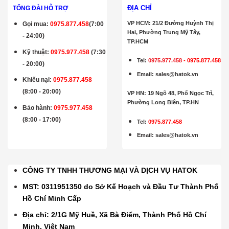
ĐỊA CHỈ
TỔNG ĐÀI HỖ TRỢ
VP HCM: 21/2 Đường Huỳnh Thị
Gọi mua
:
0975.877.458
(7:00
Hai, Phường Trung Mỹ Tây,
- 24:00)
TP.HCM
Kỹ thuật:
0975.977.458
(7:30
Tel:
0975.977.458
-
0975.877.458
- 20:00)
Email
:
sales@hatok.vn
Khiếu nại:
0975.877.458
(8:00 - 20:00)
VP HN: 19 Ngõ 48, Phố Ngọc Trì,
Phường Long Biên, TP.HN
Bảo hành
:
0975.977.458
(8:00 - 17:00)
Tel:
0975.877.458
Email
:
sales@hatok.vn
CÔNG TY TNHH THƯƠNG MẠI VÀ DỊCH VỤ HATOK
MST: 0311951350 do Sở Kế Hoạch và Đầu Tư Thành Phố
Hồ Chí Minh Cấp
Địa chỉ: 2/1G Mỹ Huề, Xã Bà Điểm, Thành Phố Hồ Chí
Minh, Việt Nam