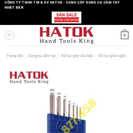
Skip
CÔNG TY TNHH TM & DV HATOK - CUNG CẤP DỤNG CỤ CẦM TAY
NHẬT BẢN
to
content
0
Trang chủ
/
Dụng cụ cầm tay
/
Bộ lục giác các loại.
/
Bộ lục giác ngắn.