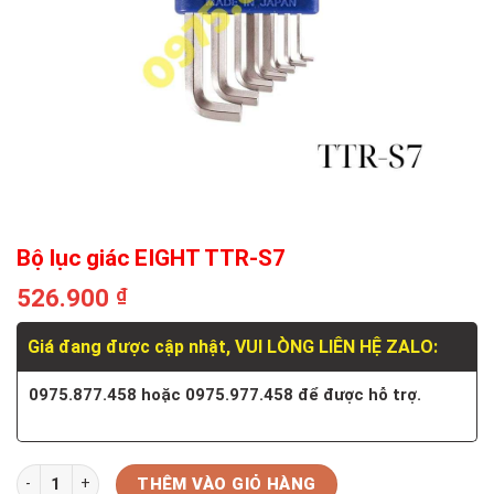
Bộ lục giác EIGHT TTR-S7
526.900
₫
Giá đang được cập nhật, VUI LÒNG LIÊN HỆ ZALO:
0975.877.458 hoặc 0975.977.458 để được hỗ trợ.
Số lượng
THÊM VÀO GIỎ HÀNG