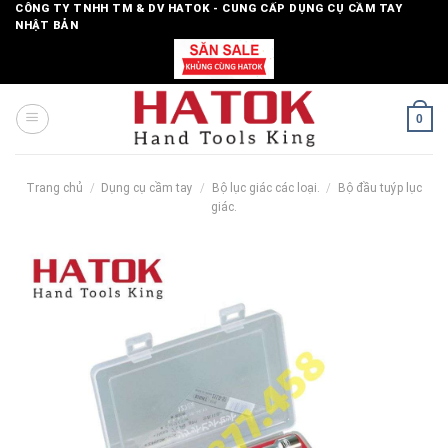
Skip
CÔNG TY TNHH TM & DV HATOK - CUNG CẤP DỤNG CỤ CẦM TAY
NHẬT BẢN
to
content
0
Trang chủ
/
Dụng cụ cầm tay
/
Bộ lục giác các loại.
/
Bộ đầu tuýp lục
giác.