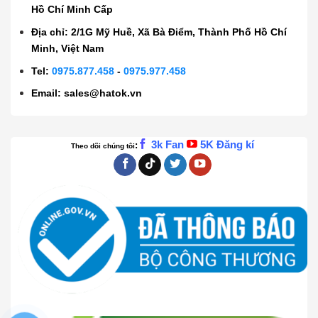
Hồ Chí Minh Cấp
Địa chỉ: 2/1G Mỹ Huề, Xã Bà Điểm, Thành Phố Hồ Chí
Minh, Việt Nam
Tel:
0975.877.458
-
0975.977.458
Email:
sales@hatok.vn
3k Fan
5K Đăng kí
:
Theo dõi chúng tôi