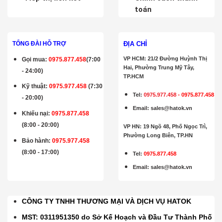
toán
ĐỊA CHỈ
TỔNG ĐÀI HỖ TRỢ
VP HCM: 21/2 Đường Huỳnh Thị
Gọi mua
:
0975.877.458
(7:00
Hai, Phường Trung Mỹ Tây,
- 24:00)
TP.HCM
Kỹ thuật:
0975.977.458
(7:30
Tel:
0975.977.458
-
0975.877.458
- 20:00)
Email
:
sales@hatok.vn
Khiếu nại:
0975.877.458
(8:00 - 20:00)
VP HN: 19 Ngõ 48, Phố Ngọc Trì,
Phường Long Biên, TP.HN
Bảo hành
:
0975.977.458
(8:00 - 17:00)
Tel:
0975.877.458
Email
:
sales@hatok.vn
CÔNG TY TNHH THƯƠNG MẠI VÀ DỊCH VỤ HATOK
MST: 0311951350 do Sở Kế Hoạch và Đầu Tư Thành Phố