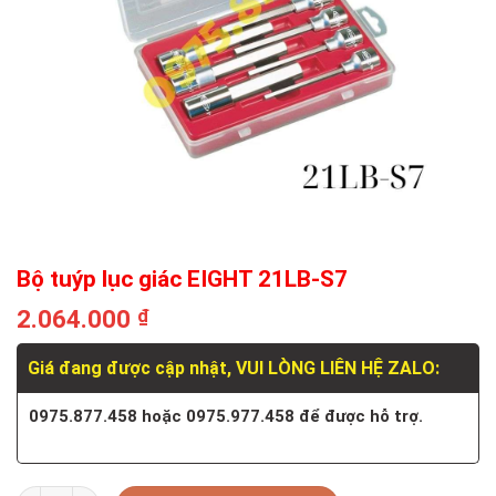
Bộ tuýp lục giác EIGHT 21LB-S7
2.064.000
₫
Giá đang được cập nhật, VUI LÒNG LIÊN HỆ ZALO:
0975.877.458 hoặc 0975.977.458 để được hỗ trợ.