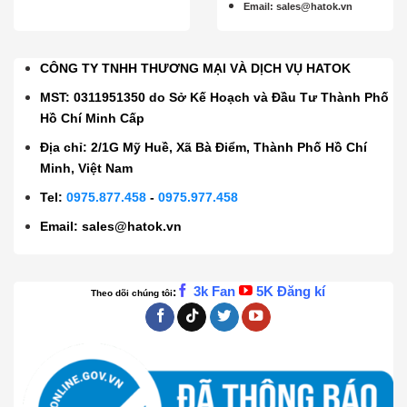
Email
:
sales@hatok.vn
CÔNG TY TNHH THƯƠNG MẠI VÀ DỊCH VỤ HATOK
MST: 0311951350 do Sở Kế Hoạch và Đầu Tư Thành Phố
Hồ Chí Minh Cấp
Địa chỉ: 2/1G Mỹ Huề, Xã Bà Điểm, Thành Phố Hồ Chí
Minh, Việt Nam
Tel:
0975.877.458
-
0975.977.458
Email:
sales@hatok.vn
3k Fan
5K Đăng kí
:
Theo dõi chúng tôi