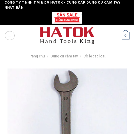
Skip
CÔNG TY TNHH TM & DV HATOK - CUNG CẤP DỤNG CỤ CẦM TAY
NHẬT BẢN
to
content
0
Trang chủ
/
Dụng cụ cầm tay
/
Cờ lê các loại.