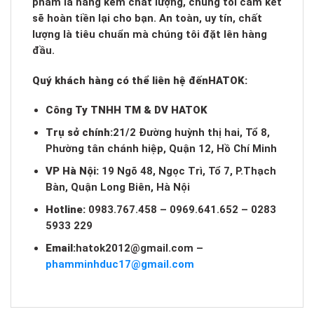
phẩm là hàng kém chất lượng, chúng tôi cam kết
sẽ hoàn tiền lại cho bạn. An toàn, uy tín, chất
lượng là tiêu chuẩn mà chúng tôi đặt lên hàng
đầu.
Quý khách hàng có thể liên hệ đến
HATOK:
Công Ty TNHH TM & DV HATOK
Trụ sở chính:
21/2 Đường huỳnh thị hai, Tổ 8,
Phường tân chánh hiệp, Quận 12, Hồ Chí Minh
VP Hà Nội:
19 Ngõ 48, Ngọc Trì, Tổ 7, P.Thạch
Bàn, Quận Long Biên, Hà Nội
Hotline:
0983.767.458 – 0969.641.652 – 0283
5933 229
Email:
hatok2012@gmail.com
–
phamminhduc17@gmail.com