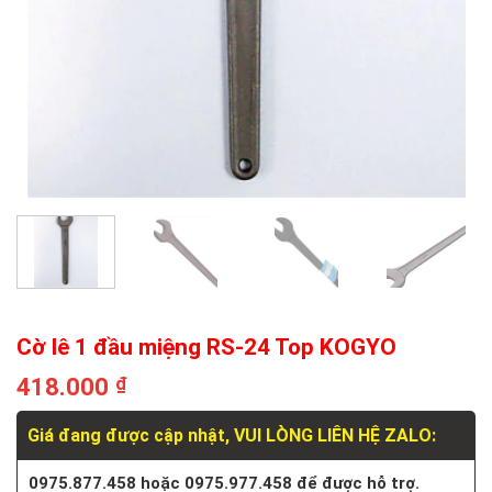
Cờ lê 1 đầu miệng RS-24 Top KOGYO
418.000
₫
Giá đang được cập nhật, VUI LÒNG LIÊN HỆ ZALO:
0975.877.458 hoặc 0975.977.458 để được hỗ trợ.