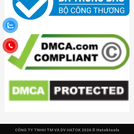
CÔNG TY TNHH TM VÀ DV HATOK 2026 ©
Hatoktools