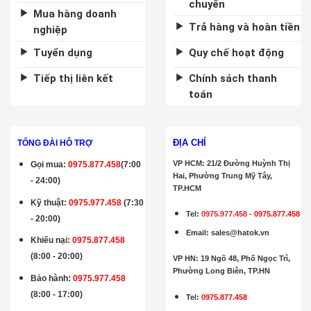
chuyển
Mua hàng doanh
Trả hàng và hoàn tiền
nghiệp
Tuyển dụng
Quy chế hoạt động
Tiếp thị liên kết
Chính sách thanh
toán
ĐỊA CHỈ
TỔNG ĐÀI HỖ TRỢ
VP HCM: 21/2 Đường Huỳnh Thị
Gọi mua
:
0975.877.458
(7:00
Hai, Phường Trung Mỹ Tây,
- 24:00)
TP.HCM
Kỹ thuật:
0975.977.458
(7:30
Tel:
0975.977.458
-
0975.877.458
- 20:00)
Email
:
sales@hatok.vn
Khiếu nại:
0975.877.458
(8:00 - 20:00)
VP HN: 19 Ngõ 48, Phố Ngọc Trì,
Phường Long Biên, TP.HN
Bảo hành
:
0975.977.458
(8:00 - 17:00)
Tel:
0975.877.458