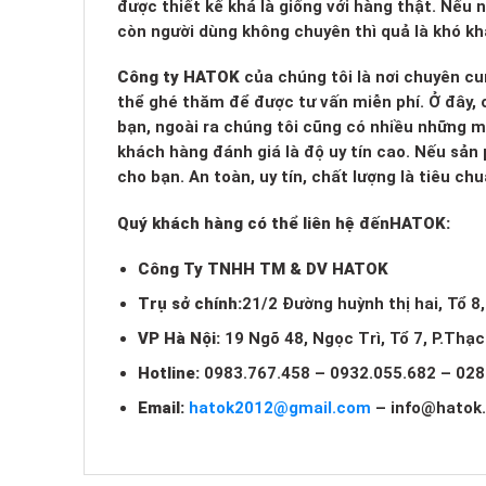
được thiết kế khá là giống với hàng thật. Nếu
còn người dùng không chuyên thì quả là khó kh
Công ty HATOK
của chúng tôi là nơi chuyên cu
thể ghé thăm để được tư vấn miễn phí. Ở đây, c
bạn, ngoài ra chúng tôi cũng có nhiều những 
khách hàng đánh giá là độ uy tín cao. Nếu sản
cho bạn. An toàn, uy tín, chất lượng là tiêu c
Quý khách hàng có thể liên hệ đến
HATOK:
Công Ty TNHH TM & DV HATOK
Trụ sở chính:
21/2 Đường huỳnh thị hai, Tổ 8
VP Hà Nội:
19 Ngõ 48, Ngọc Trì, Tổ 7, P.Thạ
Hotline:
0983.767.458 – 0932.055.682 – 028
Email:
hatok2012@gmail.com
–
info@hatok