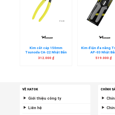
+
+
Tsunoda
Kìm cắt cáp 150mm
Kìm điện đa năng 
n
Tsunoda CA-22 Nhật Bản
AP-03 Nhật Bả
312.000
₫
519.000
₫
VỀ HATOK
CHÍNH S
Giới thiệu công ty
Chín
Liên hệ
Chín