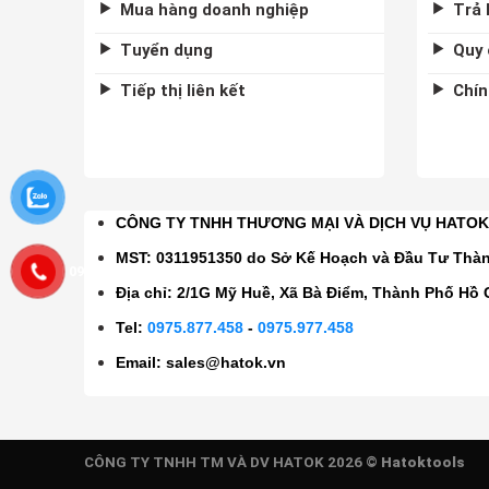
Mua hàng doanh nghiệp
Trả 
Tuyển dụng
Quy 
Tiếp thị liên kết
Chín
CÔNG TY TNHH THƯƠNG MẠI VÀ DỊCH VỤ HATO
MST: 0311951350 do Sở Kế Hoạch và Đầu Tư Thà
0975877458
Địa chỉ: 2/1G Mỹ Huề, Xã Bà Điểm, Thành Phố Hồ 
Tel:
0975.877.458
-
0975.977.458
Email:
sales@hatok.vn
CÔNG TY TNHH TM VÀ DV HATOK 2026 ©
Hatoktools