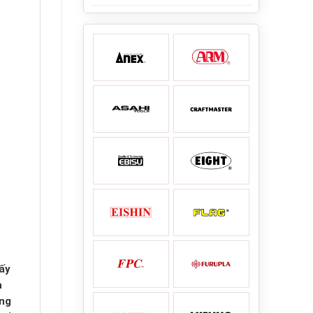
ấy
a
úng