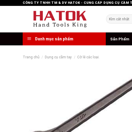
Skip
CÔNG TY TNHH TM & DV HATOK - CUNG CẤP DỤNG CỤ CẦM 
to
content
Tìm
kiếm:
Danh mục sản phẩm
Sản Phẩm
Trang chủ
/
Dụng cụ cầm tay
/
Cờ lê các loại.