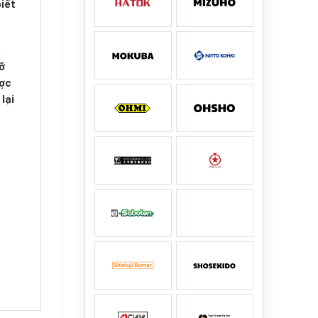
iết
ó
ỡ
ược
lại