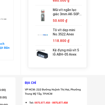
Giá
Giá
680.000
₫
200N
gốc
hiện
là:
tại
Mũi vít ngắn lục
945.000 ₫.
là:
giác 3mm AK-50P-
680.000 ₫.
H3x30 Anex
50.600
₫
Tô vít dẹp mini
No.3522 Anex
118.800
₫
inch
ật Bản
Kệ đựng mũi vít 5
lỗ ABH-05 Anex
ĐỊA CHỈ
VP HCM: 21/2 Đường Huỳnh Thị Hai, Phường
4:00)
Trung Mỹ Tây, TP.HCM
20:00)
Tel:
0975.977.458
-
0975.877.458