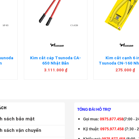
+
+
Tsunoda
Kìm cắt cáp Tsunoda CA-
Kìm cắt cạnh 6 
n
650 Nhật Bản
Tsunoda CN-160 Nh
3.111.000
₫
275.000
₫
ÁCH
TỔNG ĐÀI HỖ TRỢ
h sách bảo mật
Gọi mua
:
0975.877.458
(7:00 - 2
Kỹ thuật:
0975.977.458
(7:30 - 
h sách vận chuyển