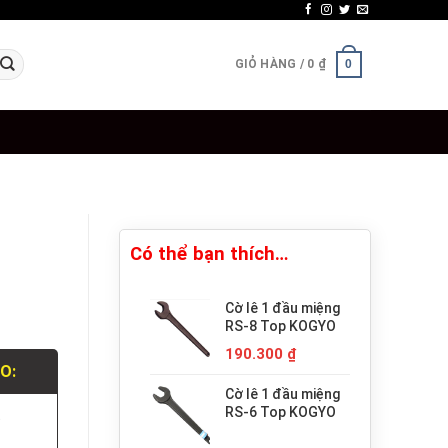
GIỎ HÀNG /
0
₫
0
Có thể bạn thích…
Cờ lê 1 đầu miệng
RS-8 Top KOGYO
190.300
₫
LO:
Cờ lê 1 đầu miệng
RS-6 Top KOGYO
.