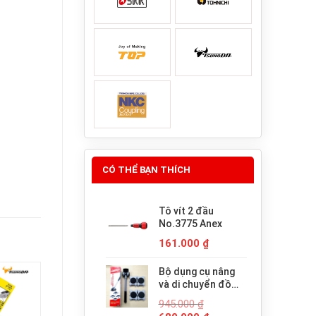
CÓ THỂ BẠN THÍCH
Tô vít 2 đầu
No.3775 Anex
161.000
₫
Bộ dụng cụ nâng
và di chuyển đồ
đạc trợ lực thông
945.000
₫
minh PICUS LP-