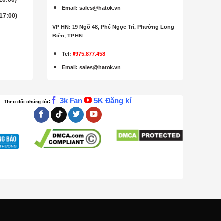
 20:00)
Email
:
sales@hatok.vn
 17:00)
VP HN: 19 Ngõ 48, Phố Ngọc Trì, Phường Long
Biên, TP.HN
Tel:
0975.877.458
Email
:
sales@hatok.vn
3k Fan
5K Đăng kí
:
Theo dõi chúng tôi