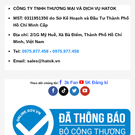
CÔNG TY TNHH THƯƠNG MẠI VÀ DỊCH VỤ HATOK
MST: 0311951350 do Sở Kế Hoạch và Đầu Tư Thành Phố
Hồ Chí Minh Cấp
Địa chỉ: 2/1G Mỹ Huề, Xã Bà Điểm, Thành Phố Hồ Chí
Minh, Việt Nam
Tel:
0975.877.458
-
0975.977.458
Email:
sales@hatok.vn
3k Fan
5K Đăng kí
:
Theo dõi chúng tôi