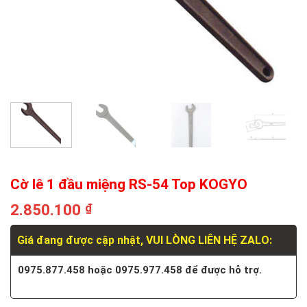
Cờ lê 1 đầu miệng RS-54 Top KOGYO
2.850.100
₫
Giá đang được cập nhật, VUI LÒNG LIÊN HỆ ZALO:
0975.877.458 hoặc 0975.977.458 để được hỗ trợ.