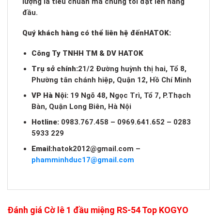
lượng là tiêu chuẩn mà chúng tôi đặt lên hàng
đầu.
Quý khách hàng có thể liên hệ đến
HATOK:
Công Ty TNHH TM & DV HATOK
Trụ sở chính:
21/2 Đường huỳnh thị hai, Tổ 8,
Phường tân chánh hiệp, Quận 12, Hồ Chí Minh
VP Hà Nội:
19 Ngõ 48, Ngọc Trì, Tổ 7, P.Thạch
Bàn, Quận Long Biên, Hà Nội
Hotline:
0983.767.458 – 0969.641.652 – 0283
5933 229
Email:
hatok2012@gmail.com
–
phamminhduc17@gmail.com
Đánh giá Cờ lê 1 đầu miệng RS-54 Top KOGYO