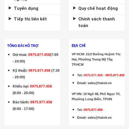
Tuyển dụng
Quy chế hoạt động
Tiếp thị liên kết
Chính sách thanh
toán
ĐỊA CHỈ
TỔNG ĐÀI HỖ TRỢ
VP HCM: 21/2 Đường Huỳnh Thị
Gọi mua
:
0975.877.458
(7:00
Hai, Phường Trung Mỹ Tây,
- 24:00)
TP.HCM
Kỹ thuật:
0975.977.458
(7:30
Tel:
0975.977.458
-
0975.877.458
- 20:00)
Email
:
sales@hatok.vn
Khiếu nại:
0975.877.458
(8:00 - 20:00)
VP HN: 19 Ngõ 48, Phố Ngọc Trì,
Phường Long Biên, TP.HN
Bảo hành
:
0975.977.458
(8:00 - 17:00)
Tel:
0975.877.458
Email
:
sales@hatok.vn