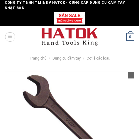
Skip
CÔNG TY TNHH TM & DV HATOK - CUNG CẤP DỤNG CỤ CẦM TAY
NHẬT BẢN
to
content
0
Trang chủ
/
Dụng cụ cầm tay
/
Cờ lê các loại.