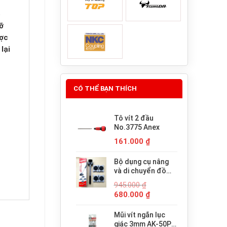
ó
ỡ
ược
lại
CÓ THỂ BẠN THÍCH
Tô vít 2 đầu
No.3775 Anex
161.000
₫
Bộ dụng cụ nâng
và di chuyển đồ
đạc trợ lực thông
945.000
₫
minh PICUS LP-
Giá
Giá
680.000
₫
200N
gốc
hiện
là:
tại
Mũi vít ngắn lục
945.000 ₫.
là:
giác 3mm AK-50P-