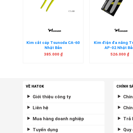
+
+
nch
Kìm cắt cáp Tsunoda CA-60
Kìm điện đa năng 
ật Bản
Nhật Bản
AP-02 Nhật Bả
385.000
₫
526.000
₫
VỀ HATOK
CHÍNH S
Giới thiệu công ty
Chín
Liên hệ
Chín
Mua hàng doanh nghiệp
Trả 
Tuyển dụng
Quy 