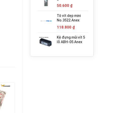
680.000 ₫.
H3x30 Anex
50.600
₫
Tô vít dẹp mini
No.3522 Anex
118.800
₫
Kệ đựng mũi vít 5
lỗ ABH-05 Anex