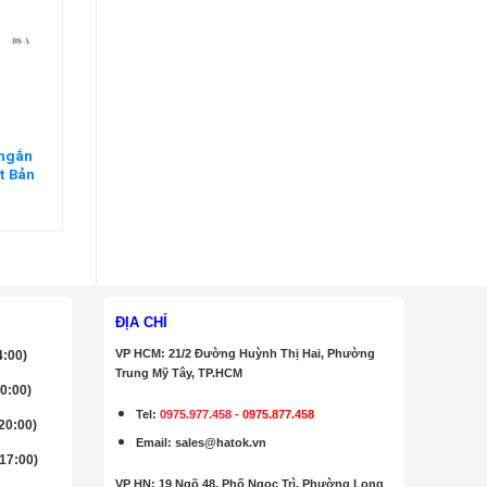
 ngắn
t Bản
ĐỊA CHỈ
VP HCM: 21/2 Đường Huỳnh Thị Hai, Phường
4:00)
Trung Mỹ Tây, TP.HCM
20:00)
Tel:
0975.977.458
-
0975.877.458
 20:00)
Email
:
sales@hatok.vn
 17:00)
VP HN: 19 Ngõ 48, Phố Ngọc Trì, Phường Long