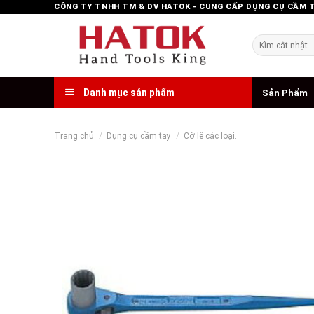
Skip
CÔNG TY TNHH TM & DV HATOK - CUNG CẤP DỤNG CỤ CẦM 
to
content
Tìm
kiếm:
Danh mục sản phẩm
Sản Phẩm
Trang chủ
/
Dụng cụ cầm tay
/
Cờ lê các loại.