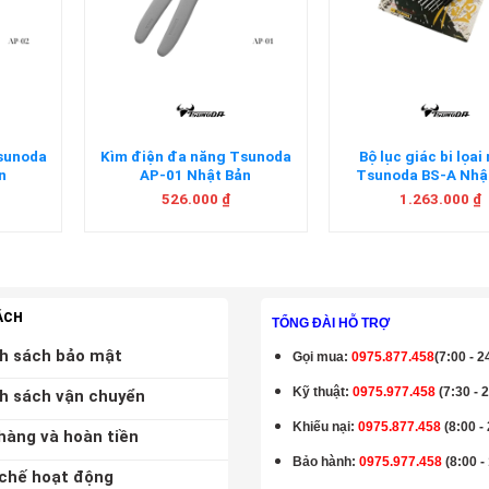
+
+
Tsunoda
Kìm điện đa năng Tsunoda
Bộ lục giác bi lọai
n
AP-01 Nhật Bản
Tsunoda BS-A Nhậ
526.000
₫
1.263.000
₫
ÁCH
TỔNG ĐÀI HỖ TRỢ
h sách bảo mật
Gọi mua
:
0975.877.458
(7:00 - 2
Kỹ thuật:
0975.977.458
(7:30 - 
h sách vận chuyển
Khiếu nại:
0975.877.458
(8:00 -
hàng và hoàn tiền
Bảo hành
:
0975.977.458
(8:00 -
chế hoạt động