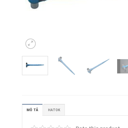
MÔ TẢ
HATOK