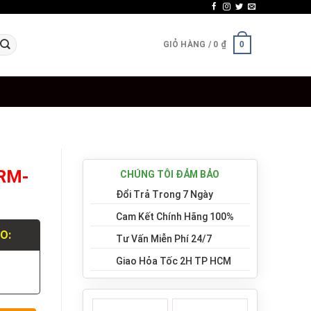
GIỎ HÀNG /
0
₫
0
 RM-
CHÚNG TÔI ĐẢM BẢO
Đổi Trả Trong 7 Ngày
Cam Kết Chính Hãng 100%
LO:
Tư Vấn Miễn Phí 24/7
Giao Hỏa Tốc 2H TP HCM
.