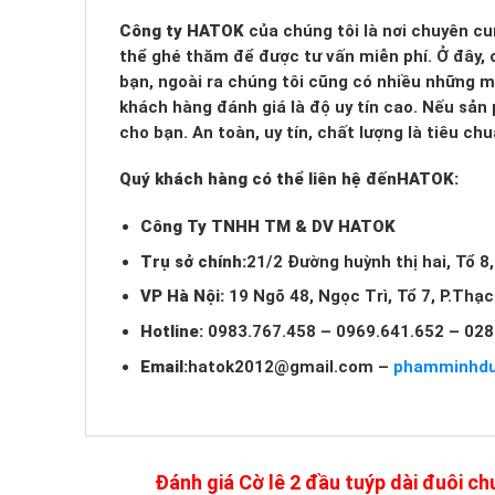
Công ty HATOK
của chúng tôi là nơi chuyên cu
thể ghé thăm để được tư vấn miễn phí. Ở đây, c
bạn, ngoài ra chúng tôi cũng có nhiều những 
khách hàng đánh giá là độ uy tín cao. Nếu sản
cho bạn. An toàn, uy tín, chất lượng là tiêu c
Quý khách hàng có thể liên hệ đến
HATOK:
Công Ty TNHH TM & DV HATOK
Trụ sở chính:
21/2 Đường huỳnh thị hai, Tổ 8
VP Hà Nội:
19 Ngõ 48, Ngọc Trì, Tổ 7, P.Thạ
Hotline:
0983.767.458 – 0969.641.652 – 028
Email:
hatok2012@gmail.com
–
phamminhd
Đánh giá Cờ lê 2 đầu tuýp dài đuôi