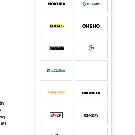
ấy
a
úng
iết