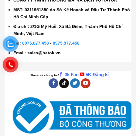
CÔNG TY TNHH THƯƠNG MẠI VÀ DỊCH VỤ HATOK
MST: 0311951350 do Sở Kế Hoạch và Đầu Tư Thành Phố
Hồ Chí Minh Cấp
Địa chỉ: 2/1G Mỹ Huề, Xã Bà Điểm, Thành Phố Hồ Chí
Minh, Việt Nam
Tel:
0975.877.458
-
0975.977.458
Email:
sales@hatok.vn
3k Fan
5K Đăng kí
:
Theo dõi chúng tôi