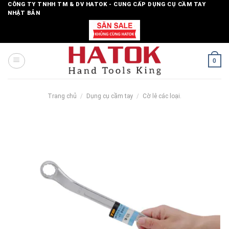
Skip
CÔNG TY TNHH TM & DV HATOK - CUNG CẤP DỤNG CỤ CẦM TAY
NHẬT BẢN
to
content
0
Trang chủ
/
Dụng cụ cầm tay
/
Cờ lê các loại.