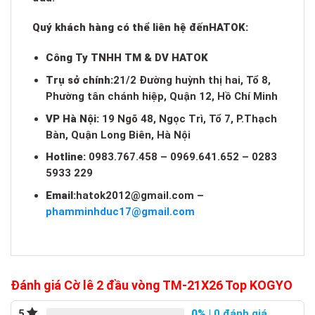
Quý khách hàng có thể liên hệ đến
HATOK:
Công Ty TNHH TM & DV HATOK
Trụ sở chính:
21/2 Đường huỳnh thị hai, Tổ 8,
Phường tân chánh hiệp, Quận 12, Hồ Chí Minh
VP Hà Nội:
19 Ngõ 48, Ngọc Trì, Tổ 7, P.Thạch
Bàn, Quận Long Biên, Hà Nội
Hotline:
0983.767.458 – 0969.641.652 – 0283
5933 229
Email:
hatok2012@gmail.com
–
phamminhduc17@gmail.com
Đánh giá Cờ lê 2 đầu vòng TM-21X26 Top KOGYO
0%
| 0 đánh giá
5