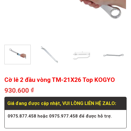
Cờ lê 2 đầu vòng TM-21X26 Top KOGYO
930.600
₫
Giá đang được cập nhật, VUI LÒNG LIÊN HỆ ZALO:
0975.877.458 hoặc 0975.977.458 để được hỗ trợ.