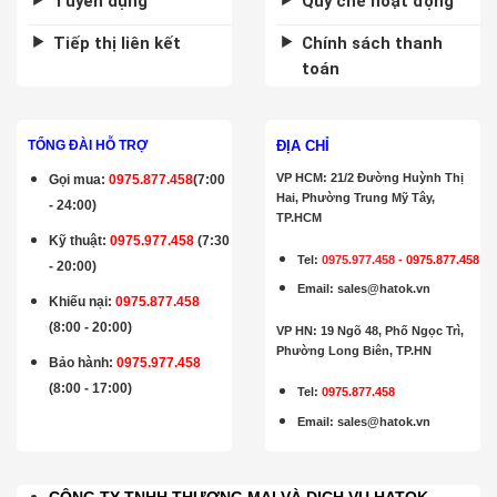
Tuyển dụng
Quy chế hoạt động
Tiếp thị liên kết
Chính sách thanh
toán
ĐỊA CHỈ
TỔNG ĐÀI HỖ TRỢ
VP HCM: 21/2 Đường Huỳnh Thị
Gọi mua
:
0975.877.458
(7:00
Hai, Phường Trung Mỹ Tây,
- 24:00)
TP.HCM
Kỹ thuật:
0975.977.458
(7:30
Tel:
0975.977.458
-
0975.877.458
- 20:00)
Email
:
sales@hatok.vn
Khiếu nại:
0975.877.458
(8:00 - 20:00)
VP HN: 19 Ngõ 48, Phố Ngọc Trì,
Phường Long Biên, TP.HN
Bảo hành
:
0975.977.458
(8:00 - 17:00)
Tel:
0975.877.458
Email
:
sales@hatok.vn