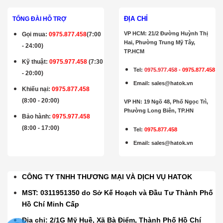
ĐỊA CHỈ
TỔNG ĐÀI HỖ TRỢ
VP HCM: 21/2 Đường Huỳnh Thị
Gọi mua
:
0975.877.458
(7:00
Hai, Phường Trung Mỹ Tây,
- 24:00)
TP.HCM
Kỹ thuật:
0975.977.458
(7:30
Tel:
0975.977.458
-
0975.877.458
- 20:00)
Email
:
sales@hatok.vn
Khiếu nại:
0975.877.458
(8:00 - 20:00)
VP HN: 19 Ngõ 48, Phố Ngọc Trì,
Phường Long Biên, TP.HN
Bảo hành
:
0975.977.458
(8:00 - 17:00)
Tel:
0975.877.458
Email
:
sales@hatok.vn
CÔNG TY TNHH THƯƠNG MẠI VÀ DỊCH VỤ HATOK
MST: 0311951350 do Sở Kế Hoạch và Đầu Tư Thành Phố
Hồ Chí Minh Cấp
Địa chỉ: 2/1G Mỹ Huề, Xã Bà Điểm, Thành Phố Hồ Chí