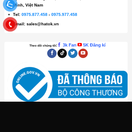
Minh, Việt Nam
Tel:
0975.877.458
-
0975.977.458
Email:
sales@hatok.vn
3k Fan
5K Đăng kí
:
Theo dõi chúng tôi