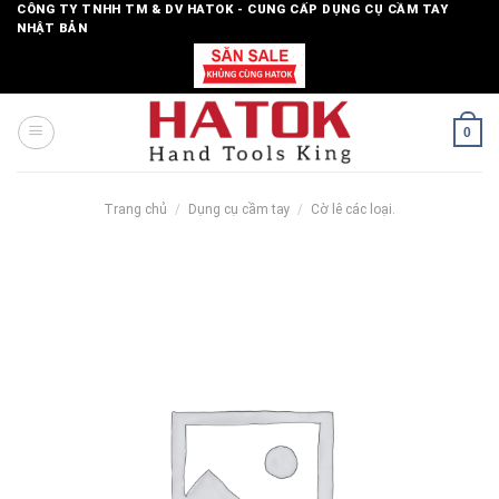
Skip
CÔNG TY TNHH TM & DV HATOK - CUNG CẤP DỤNG CỤ CẦM TAY
NHẬT BẢN
to
content
0
Trang chủ
/
Dụng cụ cầm tay
/
Cờ lê các loại.