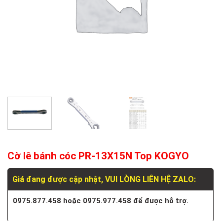
Cờ lê bánh cóc PR-13X15N Top KOGYO
Giá đang được cập nhật, VUI LÒNG LIÊN HỆ ZALO:
0975.877.458 hoặc 0975.977.458 để được hỗ trợ.