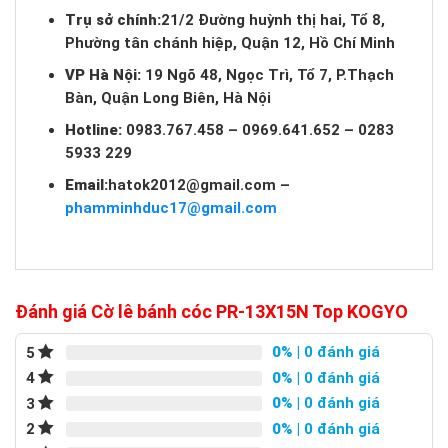
Trụ sở chính:
21/2 Đường huỳnh thị hai, Tổ 8,
Phường tân chánh hiệp, Quận 12, Hồ Chí Minh
VP Hà Nội:
19 Ngõ 48, Ngọc Trì, Tổ 7, P.Thạch
Bàn, Quận Long Biên, Hà Nội
Hotline:
0983.767.458 – 0969.641.652 – 0283
5933 229
Email:
hatok2012@gmail.com
–
phamminhduc17@gmail.com
Đánh giá Cờ lê bánh cóc PR-13X15N Top KOGYO
0%
| 0 đánh giá
5
0%
| 0 đánh giá
4
0%
| 0 đánh giá
3
0%
| 0 đánh giá
2