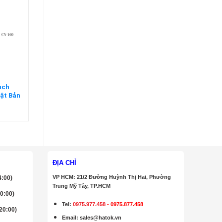
inch
ật Bản
ĐỊA CHỈ
VP HCM: 21/2 Đường Huỳnh Thị Hai, Phường
4:00)
Trung Mỹ Tây, TP.HCM
20:00)
Tel:
0975.977.458
-
0975.877.458
 20:00)
Email
:
sales@hatok.vn