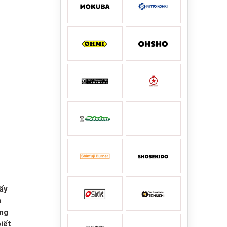
ấy
a
úng
iết