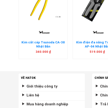
+
+
sunoda
Kìm cắt cáp Tsunoda CA-38
Kìm điện đa năng 
ản
Nhật Bản
AP-04 Nhật Bả
340.000
₫
519.000
₫
VỀ HATOK
CHÍNH S
Giới thiệu công ty
Chín
Liên hệ
Chín
Mua hàng doanh nghiệp
Trả 