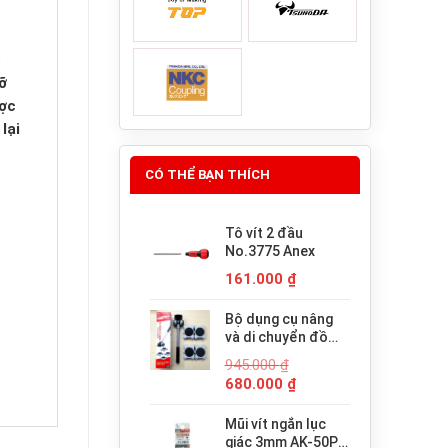
ó
ỡ
ược
lại
CÓ THỂ BẠN THÍCH
Tô vít 2 đầu
No.3775 Anex
161.000
₫
Bộ dụng cụ nâng
và di chuyển đồ
đạc trợ lực thông
945.000
₫
minh PICUS LP-
Giá
Giá
680.000
₫
200N
gốc
hiện
là:
tại
Mũi vít ngắn lục
945.000 ₫.
là:
giác 3mm AK-50P-