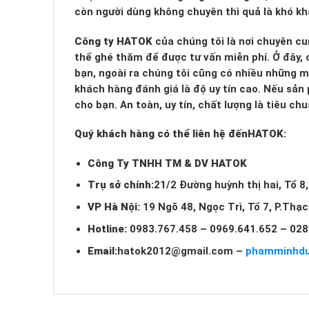
còn người dùng không chuyên thì quả là khó kh
Công ty HATOK
của chúng tôi là nơi chuyên cu
thể ghé thăm để được tư vấn miễn phí. Ở đây, c
bạn, ngoài ra chúng tôi cũng có nhiều những 
khách hàng đánh giá là độ uy tín cao. Nếu sản
cho bạn. An toàn, uy tín, chất lượng là tiêu c
Quý khách hàng có thể liên hệ đến
HATOK:
Công Ty TNHH TM & DV HATOK
Trụ sở chính:
21/2 Đường huỳnh thị hai, Tổ 8
VP Hà Nội:
19 Ngõ 48, Ngọc Trì, Tổ 7, P.Thạ
Hotline:
0983.767.458 – 0969.641.652 – 028
Email:
hatok2012@gmail.com
–
phamminhd