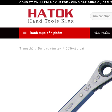
Skip
CÔNG TY TNHH TM & DV HATOK - CUNG CẤP DỤNG CỤ CẦM 
to
content
Tìm
kiếm:
Danh mục sản phẩm
Sản Phẩm
Trang chủ
/
Dụng cụ cầm tay
/
Cờ lê các loại.