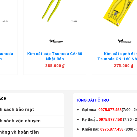
+
+
Tsunoda
Kìm cắt cáp Tsunoda CA-60
Kìm cắt cạnh 6 
n
Nhật Bản
Tsunoda CN-160 Nh
385.000
₫
275.000
₫
ÁCH
TỔNG ĐÀI HỖ TRỢ
h sách bảo mật
Gọi mua
:
0975.877.458
(7:00 - 2
Kỹ thuật:
0975.977.458
(7:30 - 
h sách vận chuyển
Khiếu nại:
0975.877.458
(8:00 -
hàng và hoàn tiền