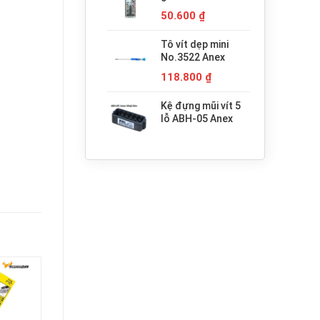
680.000 ₫.
H3x30 Anex
50.600
₫
Tô vít dẹp mini
No.3522 Anex
118.800
₫
Kệ đựng mũi vít 5
lỗ ABH-05 Anex