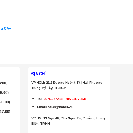
da CA-
ĐỊA CHỈ
VP HCM: 21/2 Đường Huỳnh Thị Hai, Phường
4:00)
Trung Mỹ Tây, TP.HCM
20:00)
Tel:
0975.977.458
-
0975.877.458
 20:00)
Email
:
sales@hatok.vn
 17:00)
VP HN: 19 Ngõ 48, Phố Ngọc Trì, Phường Long
Biên, TP.HN