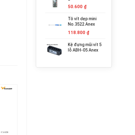
680.000 ₫.
H3x30 Anex
50.600
₫
Tô vít dẹp mini
No.3522 Anex
118.800
₫
Kệ đựng mũi vít 5
lỗ ABH-05 Anex