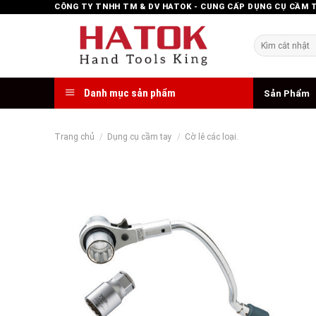
Skip
CÔNG TY TNHH TM & DV HATOK - CUNG CẤP DỤNG CỤ CẦM 
to
content
Tìm
kiếm:
Danh mục sản phẩm
Sản Phẩm
Trang chủ
/
Dụng cụ cầm tay
/
Cờ lê các loại.