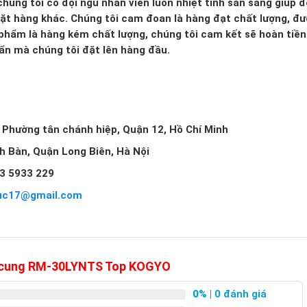
húng tôi có đội ngũ nhân viên luôn nhiệt tình sẵn sàng giúp đ
mặt hàng khác. Chúng tôi cam đoan là hàng đạt chất lượng, đ
 phẩm là hàng kém chất lượng, chúng tôi cam kết sẽ hoàn tiền 
huẩn mà chúng tôi đặt lên hàng đầu.
, Phường tân chánh hiệp, Quận 12, Hồ Chí Minh
ch Bàn, Quận Long Biên, Hà Nội
3 5933 229
uc17@gmail.com
h cung RM-30LYNTS Top KOGYO
0%
| 0 đánh giá