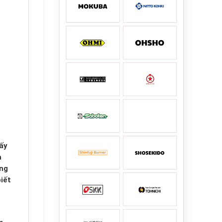
ấy
a
úng
iết
ó