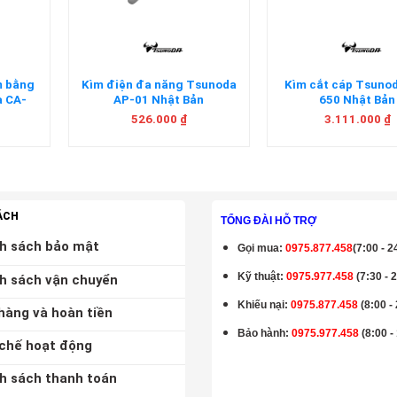
m bằng
Kìm điện đa năng Tsunoda
Kìm cắt cáp Tsuno
a CA-
AP-01 Nhật Bản
650 Nhật Bản
n
526.000
₫
3.111.000
₫
ÁCH
TỔNG ĐÀI HỖ TRỢ
h sách bảo mật
Gọi mua
:
0975.877.458
(7:00 - 2
Kỹ thuật:
0975.977.458
(7:30 - 
h sách vận chuyển
Khiếu nại:
0975.877.458
(8:00 -
hàng và hoàn tiền
Bảo hành
:
0975.977.458
(8:00 -
chế hoạt động
h sách thanh toán