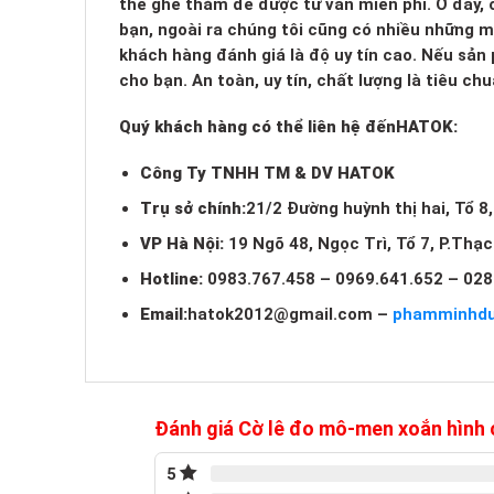
thể ghé thăm để được tư vấn miễn phí. Ở đây, c
bạn, ngoài ra chúng tôi cũng có nhiều những 
khách hàng đánh giá là độ uy tín cao. Nếu sản
cho bạn. An toàn, uy tín, chất lượng là tiêu c
Quý khách hàng có thể liên hệ đến
HATOK:
Công Ty TNHH TM & DV HATOK
Trụ sở chính:
21/2 Đường huỳnh thị hai, Tổ 8
VP Hà Nội:
19 Ngõ 48, Ngọc Trì, Tổ 7, P.Thạ
Hotline:
0983.767.458 – 0969.641.652 – 028
Email:
hatok2012@gmail.com
–
phamminhd
Đánh giá Cờ lê đo mô-men xoắn hìn
5