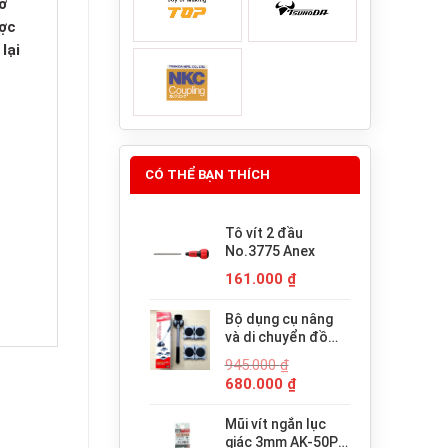
ỡ
ược
lại
CÓ THỂ BẠN THÍCH
Tô vít 2 đầu
No.3775 Anex
161.000
₫
Bộ dụng cụ nâng
và di chuyển đồ
đạc trợ lực thông
945.000
₫
minh PICUS LP-
Giá
Giá
680.000
₫
200N
gốc
hiện
là:
tại
Mũi vít ngắn lục
945.000 ₫.
là:
giác 3mm AK-50P-