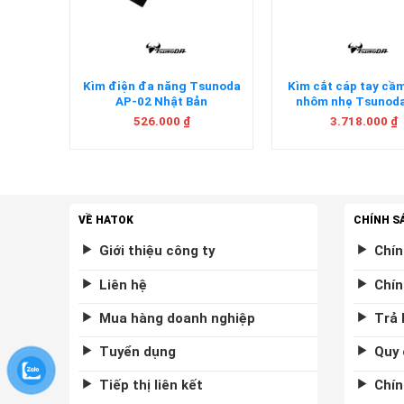
oda CN-
Kìm điện đa năng Tsunoda
Kìm cắt cáp tay cầ
n
AP-02 Nhật Bản
nhôm nhẹ Tsunod
600AL Nhật Bả
526.000
₫
3.718.000
₫
VỀ HATOK
CHÍNH S
Giới thiệu công ty
Chín
Liên hệ
Chín
Mua hàng doanh nghiệp
Trả 
Tuyển dụng
Quy 
Tiếp thị liên kết
Chín