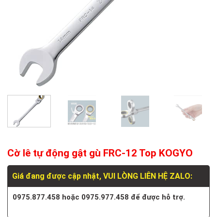
Cờ lê tự động gật gù FRC-12 Top KOGYO
Giá đang được cập nhật, VUI LÒNG LIÊN HỆ ZALO:
0975.877.458 hoặc 0975.977.458 để được hỗ trợ.