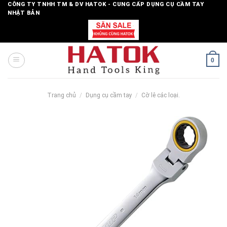
Skip
CÔNG TY TNHH TM & DV HATOK - CUNG CẤP DỤNG CỤ CẦM TAY
NHẬT BẢN
to
content
0
Trang chủ
/
Dụng cụ cầm tay
/
Cờ lê các loại.