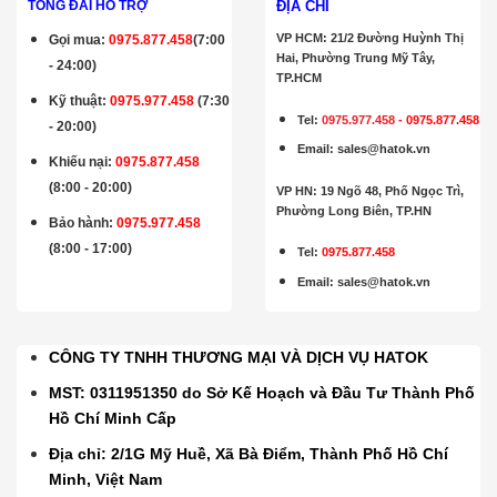
ĐỊA CHỈ
TỔNG ĐÀI HỖ TRỢ
VP HCM: 21/2 Đường Huỳnh Thị
Gọi mua
:
0975.877.458
(7:00
Hai, Phường Trung Mỹ Tây,
- 24:00)
TP.HCM
Kỹ thuật:
0975.977.458
(7:30
Tel:
0975.977.458
-
0975.877.458
- 20:00)
Email
:
sales@hatok.vn
Khiếu nại:
0975.877.458
(8:00 - 20:00)
VP HN: 19 Ngõ 48, Phố Ngọc Trì,
Phường Long Biên, TP.HN
Bảo hành
:
0975.977.458
(8:00 - 17:00)
Tel:
0975.877.458
Email
:
sales@hatok.vn
CÔNG TY TNHH THƯƠNG MẠI VÀ DỊCH VỤ HATOK
MST: 0311951350 do Sở Kế Hoạch và Đầu Tư Thành Phố
Hồ Chí Minh Cấp
Địa chỉ: 2/1G Mỹ Huề, Xã Bà Điểm, Thành Phố Hồ Chí
Minh, Việt Nam