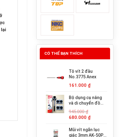
ó
ỡ
ược
lại
CÓ THỂ BẠN THÍCH
Tô vít 2 đầu
No.3775 Anex
161.000
₫
Bộ dụng cụ nâng
và di chuyển đồ
đạc trợ lực thông
945.000
₫
minh PICUS LP-
Giá
Giá
680.000
₫
200N
gốc
hiện
là:
tại
Mũi vít ngắn lục
945.000 ₫.
là:
giác 3mm AK-50P-