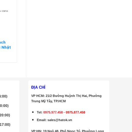
nch
 Nhật
ĐỊA CHỈ
VP HCM: 21/2 Đường Huỳnh Thị Hai, Phường
4:00)
Trung Mỹ Tây, TP.HCM
20:00)
Tel:
0975.977.458
-
0975.877.458
 20:00)
Email
:
sales@hatok.vn
 17:00)
VP HN: 19 Ngõ 48, Phố Ngọc Trì, Phường Long