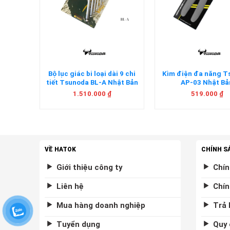
+
+
m bằng
Bộ lục giác bi loại dài 9 chi
Kìm điện đa năng 
a CA-
tiết Tsunoda BL-A Nhật Bản
AP-03 Nhật Bả
n
1.510.000
₫
519.000
₫
VỀ HATOK
CHÍNH S
Giới thiệu công ty
Chín
Liên hệ
Chín
Mua hàng doanh nghiệp
Trả 
Tuyển dụng
Quy 