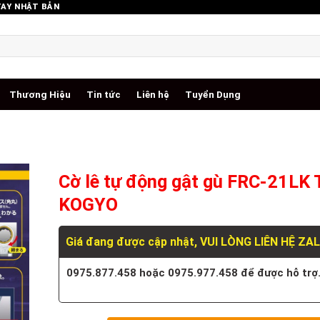
TAY NHẬT BẢN
Thương Hiệu
Tin tức
Liên hệ
Tuyển Dụng
Cờ lê tự động gật gù FRC-21LK 
KOGYO
Giá đang được cập nhật, VUI LÒNG LIÊN HỆ ZA
0975.877.458 hoặc 0975.977.458 để được hỗ trợ