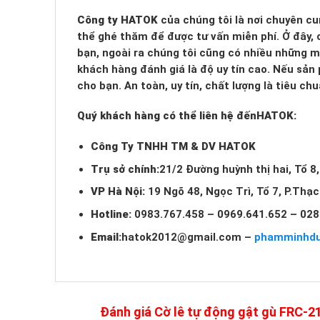
Công ty HATOK
của chúng tôi là nơi chuyên cu
thể ghé thăm để được tư vấn miễn phí. Ở đây, c
bạn, ngoài ra chúng tôi cũng có nhiều những 
khách hàng đánh giá là độ uy tín cao. Nếu sản
cho bạn. An toàn, uy tín, chất lượng là tiêu c
Quý khách hàng có thể liên hệ đến
HATOK:
Công Ty TNHH TM & DV HATOK
Trụ sở chính:
21/2 Đường huỳnh thị hai, Tổ 8
VP Hà Nội:
19 Ngõ 48, Ngọc Trì, Tổ 7, P.Thạ
Hotline:
0983.767.458 – 0969.641.652 – 028
Email:
hatok2012@gmail.com
–
phamminhd
Đánh giá Cờ lê tự động gật gù FRC-