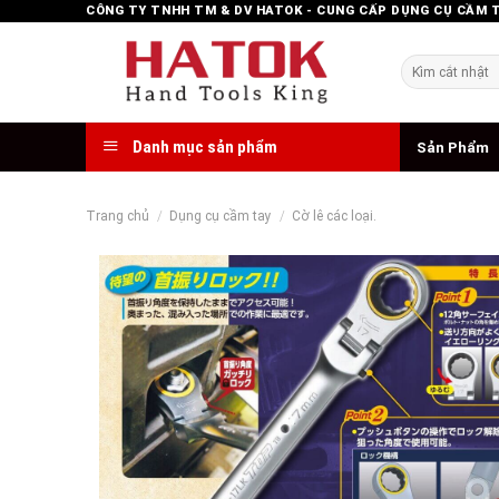
Skip
CÔNG TY TNHH TM & DV HATOK - CUNG CẤP DỤNG CỤ CẦM 
to
content
Tìm
kiếm:
Danh mục sản phẩm
Sản Phẩm
Trang chủ
/
Dụng cụ cầm tay
/
Cờ lê các loại.