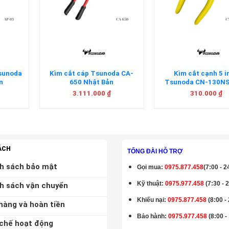
+
+
Tsunoda
Kìm cắt cáp Tsunoda CA-
Kìm cắt cạnh 5 i
n
650 Nhật Bản
Tsunoda CN-130NS
Bản
3.111.000
₫
310.000
₫
ÁCH
TỔNG ĐÀI HỖ TRỢ
h sách bảo mật
Gọi mua
:
0975.877.458
(7:00 - 2
Kỹ thuật:
0975.977.458
(7:30 - 
h sách vận chuyển
Khiếu nại:
0975.877.458
(8:00 -
hàng và hoàn tiền
Bảo hành
:
0975.977.458
(8:00 -
chế hoạt động