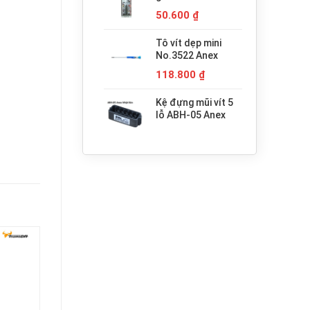
680.000 ₫.
H3x30 Anex
50.600
₫
Tô vít dẹp mini
No.3522 Anex
118.800
₫
Kệ đựng mũi vít 5
lỗ ABH-05 Anex