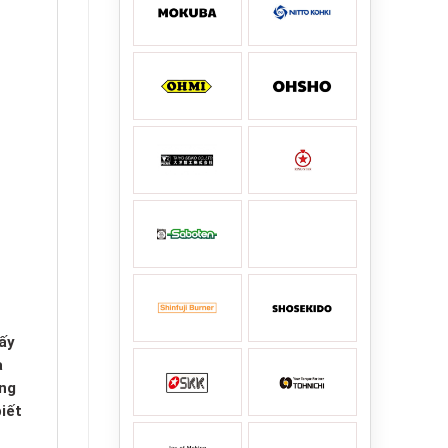
ấy
a
úng
iết