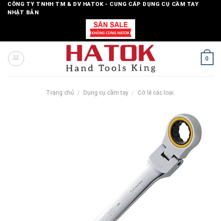
Skip
CÔNG TY TNHH TM & DV HATOK - CUNG CẤP DỤNG CỤ CẦM TAY
NHẬT BẢN
to
content
0
Trang chủ
/
Dụng cụ cầm tay
/
Cờ lê các loại.