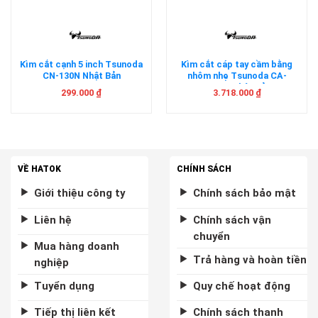
Kìm cắt cạnh 5 inch Tsunoda
Kìm cắt cáp tay cầm bằng
CN-130N Nhật Bản
nhôm nhẹ Tsunoda CA-
600AL Nhật Bản
299.000
₫
3.718.000
₫
VỀ HATOK
CHÍNH SÁCH
Giới thiệu công ty
Chính sách bảo mật
Liên hệ
Chính sách vận
chuyển
Mua hàng doanh
Trả hàng và hoàn tiền
nghiệp
Tuyển dụng
Quy chế hoạt động
Tiếp thị liên kết
Chính sách thanh