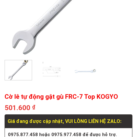
Cờ lê tự động gật gù FRC-7 Top KOGYO
501.600
₫
Giá đang được cập nhật, VUI LÒNG LIÊN HỆ ZALO:
0975.877.458 hoặc 0975.977.458 để được hỗ trợ.