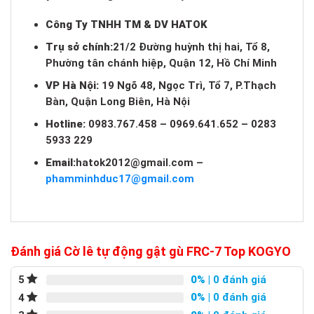
Công Ty TNHH TM & DV HATOK
Trụ sở chính:
21/2 Đường huỳnh thị hai, Tổ 8,
Phường tân chánh hiệp, Quận 12, Hồ Chí Minh
VP Hà Nội:
19 Ngõ 48, Ngọc Trì, Tổ 7, P.Thạch
Bàn, Quận Long Biên, Hà Nội
Hotline:
0983.767.458 – 0969.641.652 – 0283
5933 229
Email:
hatok2012@gmail.com
–
phamminhduc17@gmail.com
Đánh giá Cờ lê tự động gật gù FRC-7 Top KOGYO
0%
| 0 đánh giá
5
0%
| 0 đánh giá
4