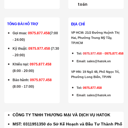
toán
ĐỊA CHỈ
TỔNG ĐÀI HỖ TRỢ
VP HCM: 21/2 Đường Huỳnh Thị
Gọi mua
:
0975.877.458
(7:00
Hai, Phường Trung Mỹ Tây,
- 24:00)
TP.HCM
Kỹ thuật:
0975.977.458
(7:30
Tel:
0975.977.458
-
0975.877.458
- 20:00)
Email
:
sales@hatok.vn
Khiếu nại:
0975.877.458
(8:00 - 20:00)
VP HN: 19 Ngõ 48, Phố Ngọc Trì,
Phường Long Biên, TP.HN
Bảo hành
:
0975.977.458
(8:00 - 17:00)
Tel:
0975.877.458
Email
:
sales@hatok.vn
CÔNG TY TNHH THƯƠNG MẠI VÀ DỊCH VỤ HATOK
MST: 0311951350 do Sở Kế Hoạch và Đầu Tư Thành Phố