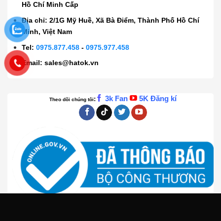
Hồ Chí Minh Cấp
Địa chỉ: 2/1G Mỹ Huề, Xã Bà Điểm, Thành Phố Hồ Chí
Minh, Việt Nam
Tel:
0975.877.458
-
0975.977.458
Email:
sales@hatok.vn
3k Fan
5K Đăng kí
:
Theo dõi chúng tôi