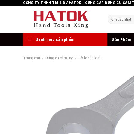
Skip
CÔNG TY TNHH TM & DV HATOK - CUNG CẤP DỤNG CỤ CẦM 
to
content
Tìm
kiếm:
Danh mục sản phẩm
Sản Phẩm
Trang chủ
/
Dụng cụ cầm tay
/
Cờ lê các loại.