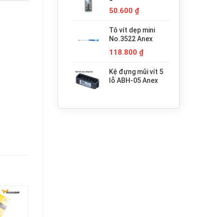
680.000 ₫.
H3x30 Anex
50.600
₫
Tô vít dẹp mini
No.3522 Anex
118.800
₫
Kệ đựng mũi vít 5
lỗ ABH-05 Anex