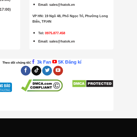
Email
:
sales@hatok.vn
 17:00)
VP HN: 19 Ngõ 48, Phố Ngọc Trì, Phường Long
Biên, TP.HN
Tel:
0975.877.458
Email
:
sales@hatok.vn
3k Fan
5K Đăng kí
:
Theo dõi chúng tôi