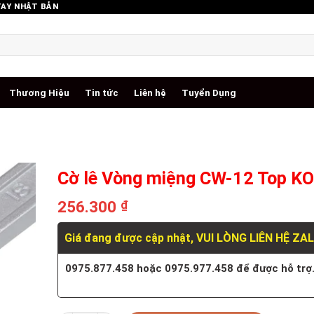
TAY NHẬT BẢN
Thương Hiệu
Tin tức
Liên hệ
Tuyển Dụng
Cờ lê Vòng miệng CW-12 Top K
256.300
₫
Giá đang được cập nhật, VUI LÒNG LIÊN HỆ ZA
0975.877.458 hoặc 0975.977.458 để được hỗ trợ