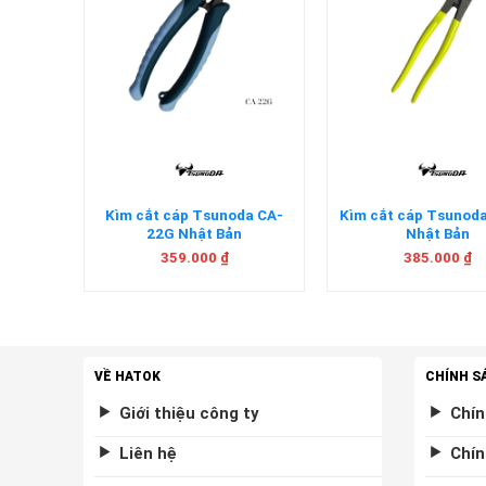
+
+
̀i 9 chi
Kìm cắt cáp Tsunoda CA-
Kìm cắt cáp Tsuno
hật Bản
22G Nhật Bản
Nhật Bản
359.000
₫
385.000
₫
VỀ HATOK
CHÍNH S
Giới thiệu công ty
Chín
Liên hệ
Chín