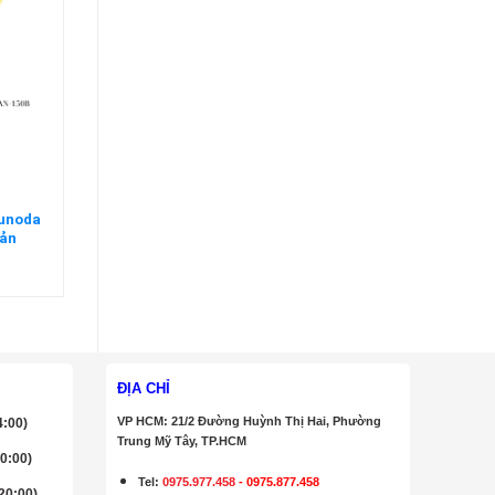
sunoda
Bản
ĐỊA CHỈ
VP HCM: 21/2 Đường Huỳnh Thị Hai, Phường
4:00)
Trung Mỹ Tây, TP.HCM
20:00)
Tel:
0975.977.458
-
0975.877.458
 20:00)