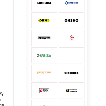
ấy
a
úng