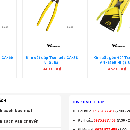
+
+
da CA-60
Kìm cắt cáp Tsunoda CA-38
Kìm cắt góc 90° T
Nhật Bản
AN-150B Nhật 
340.000
₫
467.000
₫
ÁCH
TỔNG ĐÀI HỖ TRỢ
h sách bảo mật
Gọi mua
:
0975.877.458
(7:00 - 2
Kỹ thuật:
0975.977.458
(7:30 - 
h sách vận chuyển
Khiếu nại:
0975.877.458
(8:00 -