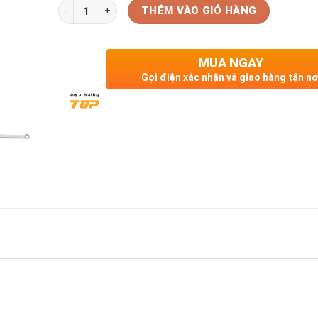
Số lượng
THÊM VÀO GIỎ HÀNG
MUA NGAY
Gọi điện xác nhận và giao hàng tận nơ