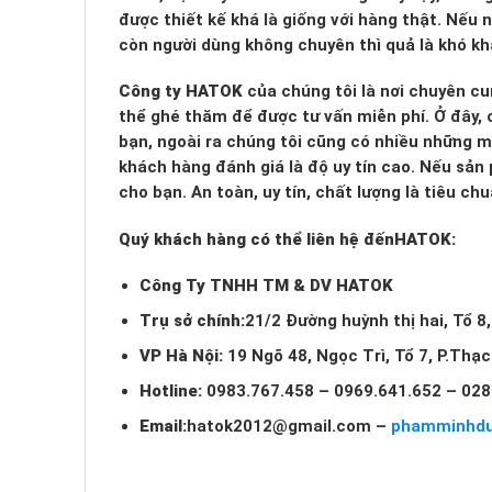
được thiết kế khá là giống với hàng thật. Nếu
còn người dùng không chuyên thì quả là khó kh
Công ty HATOK
của chúng tôi là nơi chuyên cu
thể ghé thăm để được tư vấn miễn phí. Ở đây, c
bạn, ngoài ra chúng tôi cũng có nhiều những 
khách hàng đánh giá là độ uy tín cao. Nếu sản
cho bạn. An toàn, uy tín, chất lượng là tiêu c
Quý khách hàng có thể liên hệ đến
HATOK:
Công Ty TNHH TM & DV HATOK
Trụ sở chính:
21/2 Đường huỳnh thị hai, Tổ 8
VP Hà Nội:
19 Ngõ 48, Ngọc Trì, Tổ 7, P.Thạ
Hotline:
0983.767.458 – 0969.641.652 – 028
Email:
hatok2012@gmail.com
–
phamminhd