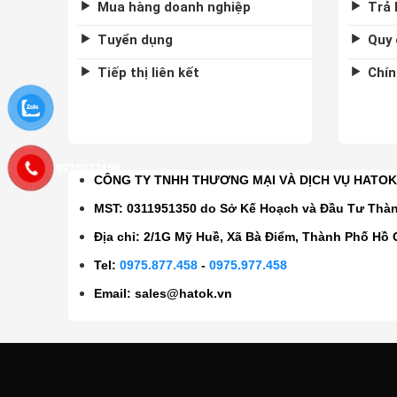
Mua hàng doanh nghiệp
Trả 
Tuyển dụng
Quy 
Tiếp thị liên kết
Chín
0975877458
CÔNG TY TNHH THƯƠNG MẠI VÀ DỊCH VỤ HATO
MST: 0311951350 do Sở Kế Hoạch và Đầu Tư Thà
Địa chỉ: 2/1G Mỹ Huề, Xã Bà Điểm, Thành Phố Hồ 
Tel:
0975.877.458
-
0975.977.458
Email:
sales@hatok.vn
CÔNG TY TNHH TM VÀ DV HATOK 2026 ©
Hatoktools