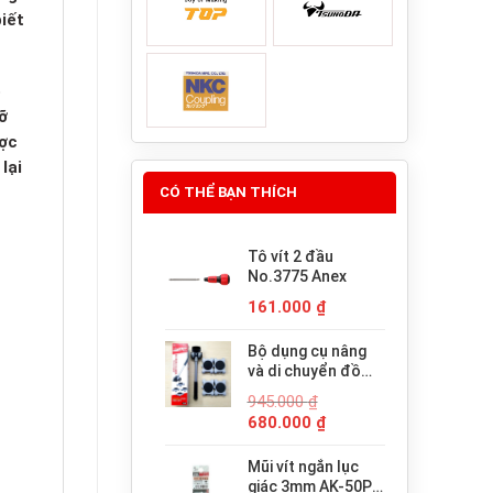
iết
ó
ỡ
ược
lại
CÓ THỂ BẠN THÍCH
Tô vít 2 đầu
No.3775 Anex
161.000
₫
Bộ dụng cụ nâng
và di chuyển đồ
đạc trợ lực thông
945.000
₫
minh PICUS LP-
Giá
Giá
680.000
₫
200N
gốc
hiện
là:
tại
Mũi vít ngắn lục
945.000 ₫.
là:
giác 3mm AK-50P-