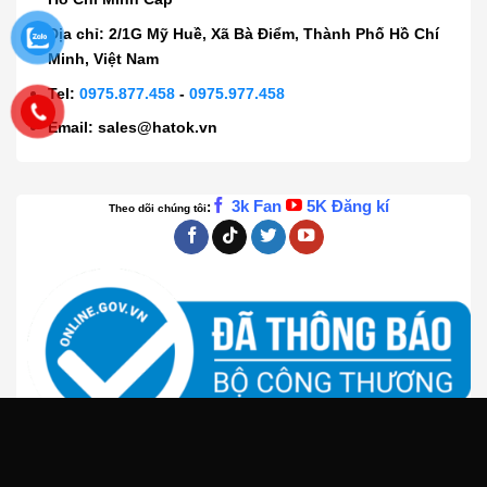
Địa chỉ: 2/1G Mỹ Huề, Xã Bà Điểm, Thành Phố Hồ Chí
Minh, Việt Nam
Tel:
0975.877.458
-
0975.977.458
Email:
sales@hatok.vn
3k Fan
5K Đăng kí
:
Theo dõi chúng tôi