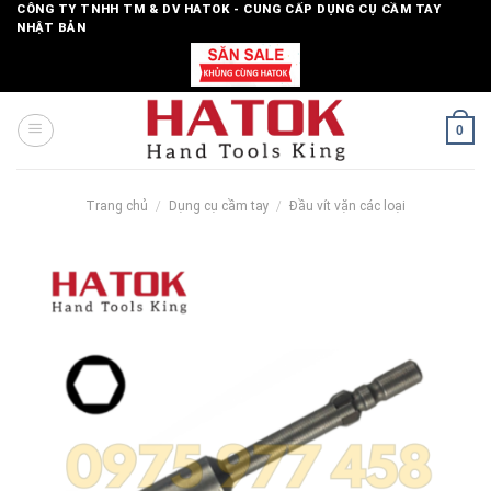
Skip
CÔNG TY TNHH TM & DV HATOK - CUNG CẤP DỤNG CỤ CẦM TAY
NHẬT BẢN
to
content
0
Trang chủ
/
Dụng cụ cầm tay
/
Đầu vít vặn các loại