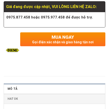
Giá đang được cập nhật, VUI LÒNG LIÊN HỆ ZALO:
0975.877.458 hoặc 0975.977.458 để được hỗ trợ.
MUA NGAY
Gọi điện xác nhận và giao hàng tận nơi
MÔ TẢ
HATOK