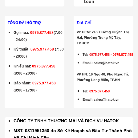
toán
ĐỊA CHỈ
TỔNG ĐÀI HỖ TRỢ
VP HCM: 21/2 Đường Huỳnh Thị
Gọi mua
:
0975.877.458
(7:00
Hai, Phường Trung Mỹ Tây,
- 24:00)
TP.HCM
Kỹ thuật:
0975.977.458
(7:30
Tel:
0975.977.458
-
0975.877.458
- 20:00)
Email
:
sales@hatok.vn
Khiếu nại:
0975.877.458
(8:00 - 20:00)
VP HN: 19 Ngõ 48, Phố Ngọc Trì,
Phường Long Biên, TP.HN
Bảo hành
:
0975.977.458
(8:00 - 17:00)
Tel:
0975.877.458
Email
:
sales@hatok.vn
CÔNG TY TNHH THƯƠNG MẠI VÀ DỊCH VỤ HATOK
MST: 0311951350 do Sở Kế Hoạch và Đầu Tư Thành Phố
Hồ Chí Minh Cấp