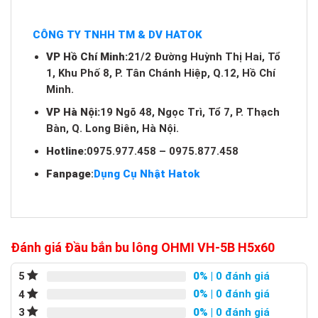
CÔNG TY TNHH TM & DV HATOK
VP Hồ Chí Minh:
21/2 Đường Huỳnh Thị Hai, Tổ
1, Khu Phố 8, P. Tân Chánh Hiệp, Q.12, Hồ Chí
Minh.
VP Hà Nội:
19 Ngõ 48, Ngọc Trì, Tổ 7, P. Thạch
Bàn, Q. Long Biên, Hà Nội.
Hotline:
0975.977.458 – 0975.877.458
Fanpage
:
Dụng Cụ Nhật Hatok
Đánh giá Đầu bắn bu lông OHMI VH-5B H5x60
0%
| 0 đánh giá
5
0%
| 0 đánh giá
4
0%
| 0 đánh giá
3