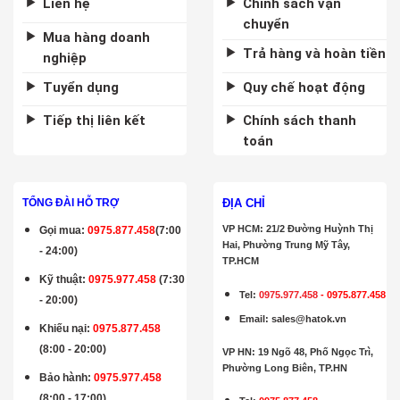
Liên hệ
Chính sách vận
chuyển
Mua hàng doanh
Trả hàng và hoàn tiền
nghiệp
Tuyển dụng
Quy chế hoạt động
Tiếp thị liên kết
Chính sách thanh
toán
ĐỊA CHỈ
TỔNG ĐÀI HỖ TRỢ
VP HCM: 21/2 Đường Huỳnh Thị
Gọi mua
:
0975.877.458
(7:00
Hai, Phường Trung Mỹ Tây,
- 24:00)
TP.HCM
Kỹ thuật:
0975.977.458
(7:30
Tel:
0975.977.458
-
0975.877.458
- 20:00)
Email
:
sales@hatok.vn
Khiếu nại:
0975.877.458
(8:00 - 20:00)
VP HN: 19 Ngõ 48, Phố Ngọc Trì,
Phường Long Biên, TP.HN
Bảo hành
:
0975.977.458
(8:00 - 17:00)