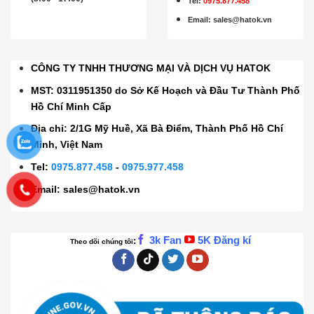
Tel:
0975.877.458
Email
:
sales@hatok.vn
CÔNG TY TNHH THƯƠNG MẠI VÀ DỊCH VỤ HATOK
MST: 0311951350 do Sở Kế Hoạch và Đầu Tư Thành Phố
Hồ Chí Minh Cấp
Địa chỉ: 2/1G Mỹ Huề, Xã Bà Điểm, Thành Phố Hồ Chí
Minh, Việt Nam
Tel:
0975.877.458
-
0975.977.458
Email:
sales@hatok.vn
3k Fan
5K Đăng kí
:
Theo dõi chúng tôi