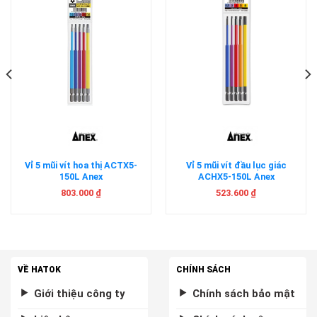
Vỉ 5 mũi vít hoa thị ACTX5-
Vỉ 5 mũi vít đầu lục giác
150L Anex
ACHX5-150L Anex
803.000
₫
523.600
₫
VỀ HATOK
CHÍNH SÁCH
Giới thiệu công ty
Chính sách bảo mật