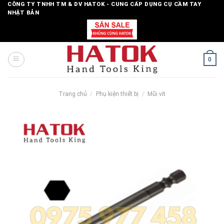
Skip
CÔNG TY TNHH TM & DV HATOK - CUNG CẤP DỤNG CỤ CẦM TAY
NHẬT BẢN
to
content
0
Trang chủ
/
Phụ kiện thiết bị
/
Mũi vít