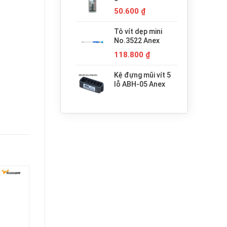
680.000 ₫.
H3x30 Anex
50.600
₫
Tô vít dẹp mini
No.3522 Anex
118.800
₫
Kệ đựng mũi vít 5
lỗ ABH-05 Anex