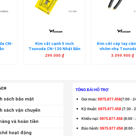
+
+
oda CN-
Kìm cắt cạnh 5 inch
Kìm cắt cáp tay cầ
ản
Tsunoda CN-130 Nhật Bản
nhôm nhẹ Tsunod
450AL Nhật Bả
299.000
₫
3.099.900
₫
ÁCH
TỔNG ĐÀI HỖ TRỢ
h sách bảo mật
Gọi mua
:
0975.877.458
(7:00 - 2
Kỹ thuật:
0975.977.458
(7:30 - 
h sách vận chuyển
Khiếu nại:
0975.877.458
(8:00 -
hàng và hoàn tiền
Bảo hành
:
0975.977.458
(8:00 -
chế hoạt động