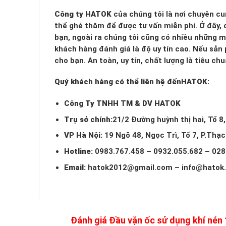
Công ty HATOK
của chúng tôi là nơi chuyên cu
thể ghé thăm để được tư vấn miễn phí. Ở đây, c
bạn, ngoài ra chúng tôi cũng có nhiều những 
khách hàng đánh giá là độ uy tín cao. Nếu sản
cho bạn. An toàn, uy tín, chất lượng là tiêu c
Quý khách hàng có thể liên hệ đến
HATOK:
Công Ty TNHH TM & DV HATOK
Trụ sở chính:
21/2 Đường huỳnh thị hai, Tổ 8
VP Hà Nội:
19 Ngõ 48, Ngọc Trì, Tổ 7, P.Thạ
Hotline:
0983.767.458 – 0932.055.682 – 028
Email:
hatok2012@gmail.com
–
info@hatok
Đánh giá Đầu vặn ốc sử dụng khí né