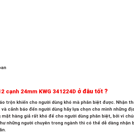
oan
ở đâu tốt ?
″ 12 cạnh 24mm KWG 341224D
 xáo trộn khiến cho người dùng khó mà phân biệt được. Nhận th
o và cảnh báo đến người dùng hãy lựa chọn cho mình những đị
g mặt hàng giả rất khó để cho người dùng phân biệt, bởi vì ch
 như những người chuyên trong ngành thì có thể dễ dàng nhận b
ăn.