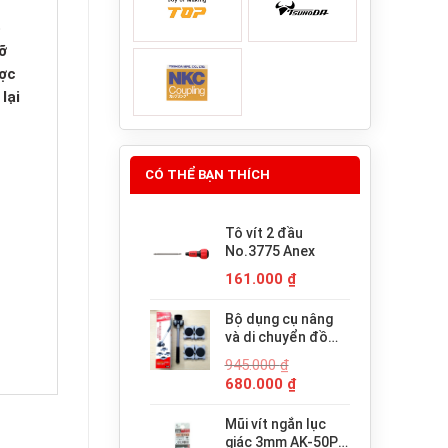
ó
ỡ
ược
lại
CÓ THỂ BẠN THÍCH
Tô vít 2 đầu
No.3775 Anex
161.000
₫
Bộ dụng cụ nâng
và di chuyển đồ
đạc trợ lực thông
945.000
₫
minh PICUS LP-
Giá
Giá
680.000
₫
200N
gốc
hiện
là:
tại
Mũi vít ngắn lục
945.000 ₫.
là:
giác 3mm AK-50P-