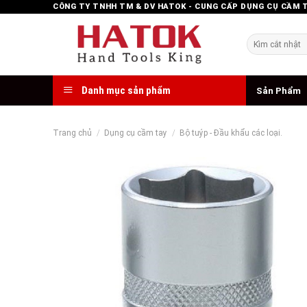
Skip
CÔNG TY TNHH TM & DV HATOK - CUNG CẤP DỤNG CỤ CẦM 
to
content
Tìm
kiếm:
Danh mục sản phẩm
Sản Phẩm
Trang chủ
/
Dụng cụ cầm tay
/
Bộ tuýp - Đầu khẩu các loại.