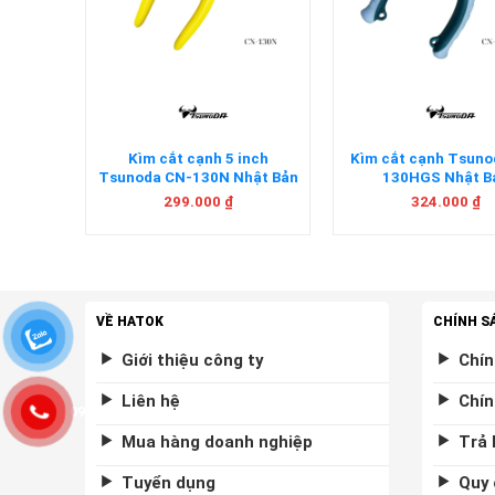
+
+
̀i 9 chi
Kìm cắt cạnh 5 inch
Kìm cắt cạnh Tsun
hật Bản
Tsunoda CN-130N Nhật Bản
130HGS Nhật B
299.000
₫
324.000
₫
VỀ HATOK
CHÍNH S
Giới thiệu công ty
Chín
Liên hệ
Chín
0975877458
Mua hàng doanh nghiệp
Trả 
Tuyển dụng
Quy 