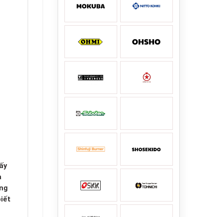
ấy
a
úng
iết