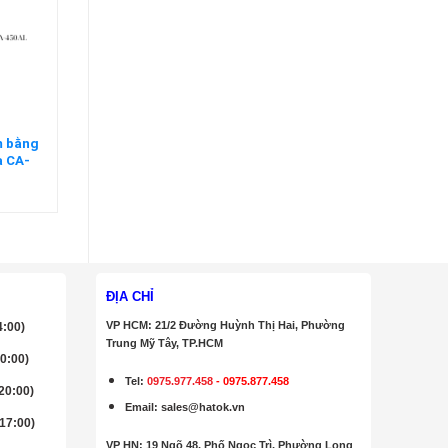
m bằng
a CA-
n
ĐỊA CHỈ
VP HCM: 21/2 Đường Huỳnh Thị Hai, Phường
4:00)
Trung Mỹ Tây, TP.HCM
20:00)
Tel:
0975.977.458
-
0975.877.458
 20:00)
Email
:
sales@hatok.vn
 17:00)
VP HN: 19 Ngõ 48, Phố Ngọc Trì, Phường Long