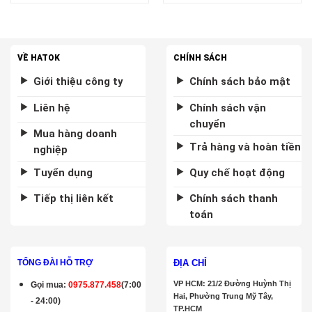
VỀ HATOK
CHÍNH SÁCH
Giới thiệu công ty
Chính sách bảo mật
Liên hệ
Chính sách vận
chuyển
Mua hàng doanh
Trả hàng và hoàn tiền
nghiệp
Tuyển dụng
Quy chế hoạt động
Tiếp thị liên kết
Chính sách thanh
toán
ĐỊA CHỈ
TỔNG ĐÀI HỖ TRỢ
VP HCM: 21/2 Đường Huỳnh Thị
Gọi mua
:
0975.877.458
(7:00
Hai, Phường Trung Mỹ Tây,
- 24:00)
TP.HCM