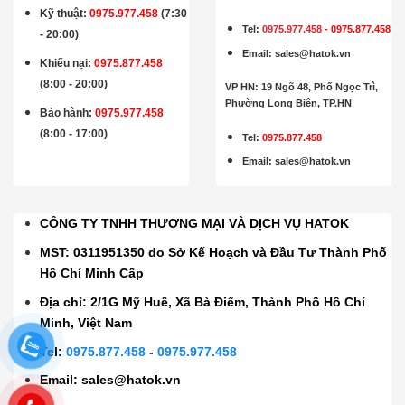
Kỹ thuật:
0975.977.458
(7:30
Tel:
0975.977.458
-
0975.877.458
- 20:00)
Email
:
sales@hatok.vn
Khiếu nại:
0975.877.458
(8:00 - 20:00)
VP HN: 19 Ngõ 48, Phố Ngọc Trì,
Phường Long Biên, TP.HN
Bảo hành
:
0975.977.458
(8:00 - 17:00)
Tel:
0975.877.458
Email
:
sales@hatok.vn
CÔNG TY TNHH THƯƠNG MẠI VÀ DỊCH VỤ HATOK
MST: 0311951350 do Sở Kế Hoạch và Đầu Tư Thành Phố
Hồ Chí Minh Cấp
Địa chỉ: 2/1G Mỹ Huề, Xã Bà Điểm, Thành Phố Hồ Chí
Minh, Việt Nam
Tel:
0975.877.458
-
0975.977.458
Email:
sales@hatok.vn