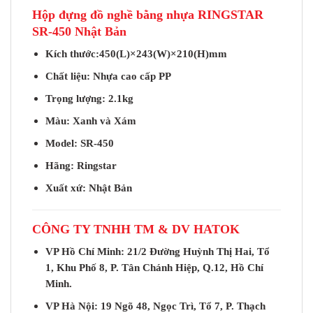
Hộp đựng đồ nghề bằng nhựa RINGSTAR
SR-450 Nhật Bản
Kích thước:450(L)×243(W)×210(H)mm
Chất liệu: Nhựa cao cấp PP
Trọng lượng: 2.1kg
Màu: Xanh và Xám
Model: SR-450
Hãng: Ringstar
Xuất xứ: Nhật Bản
CÔNG TY TNHH TM & DV HATOK
VP Hồ Chí Minh: 21/2 Đường Huỳnh Thị Hai, Tổ
1, Khu Phố 8, P. Tân Chánh Hiệp, Q.12, Hồ Chí
Minh.
VP Hà Nội: 19 Ngõ 48, Ngọc Trì, Tổ 7, P. Thạch