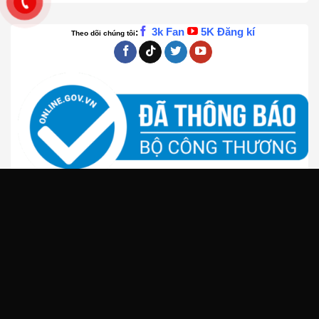
3k Fan
5K Đăng kí
:
Theo dõi chúng tôi