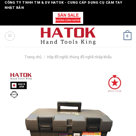
Skip
CÔNG TY TNHH TM & DV HATOK - CUNG CẤP DỤNG CỤ CẦM TAY
NHẬT BẢN
to
content
0
Trang chủ
/
Hộp đồ nghề, thùng đồ nghề nhập khẩu