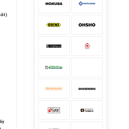
sắt)
ấy
a