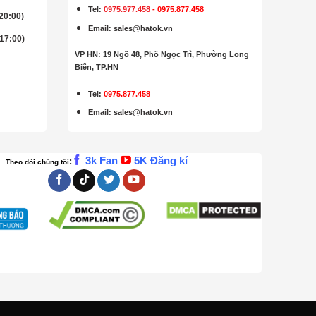
Tel:
0975.977.458
-
0975.877.458
 20:00)
Email
:
sales@hatok.vn
 17:00)
VP HN: 19 Ngõ 48, Phố Ngọc Trì, Phường Long
Biên, TP.HN
Tel:
0975.877.458
Email
:
sales@hatok.vn
3k Fan
5K Đăng kí
:
Theo dõi chúng tôi