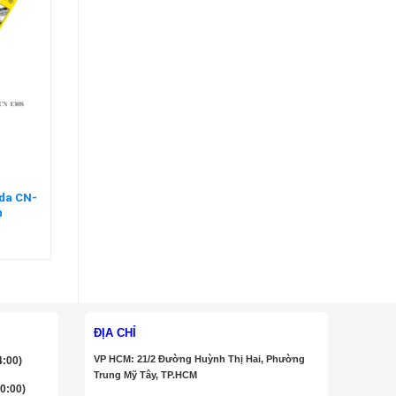
oda CN-
n
ĐỊA CHỈ
VP HCM: 21/2 Đường Huỳnh Thị Hai, Phường
4:00)
Trung Mỹ Tây, TP.HCM
20:00)