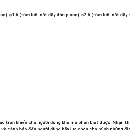
no) φ1.6 (tâm lưỡi cắt dây đàn piano) φ2.6 (tâm lưỡi cắt dây 
 xáo trộn khiến cho người dùng khó mà phân biệt được. Nhận th
o và cảnh báo đến người dùng hãy lựa chọn cho mình những đị