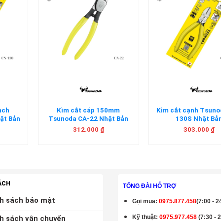
+
+
nch
Kìm cắt cáp 150mm
Kìm cắt cạnh Tsun
ật Bản
Tsunoda CA-22 Nhật Bản
130S Nhật Bả
312.000
₫
303.000
₫
ÁCH
TỔNG ĐÀI HỖ TRỢ
h sách bảo mật
Gọi mua
:
0975.877.458
(7:00 - 2
Kỹ thuật:
0975.977.458
(7:30 - 
h sách vận chuyển