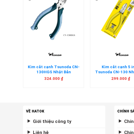
+
+
m bằng
Kìm cắt cạnh Tsunoda CN-
Kìm cắt cạnh 5 i
a CA-
130HGS Nhật Bản
Tsunoda CN-130 Nh
n
324.000
₫
299.000
₫
VỀ HATOK
CHÍNH S
Giới thiệu công ty
Chín
Liên hệ
Chín