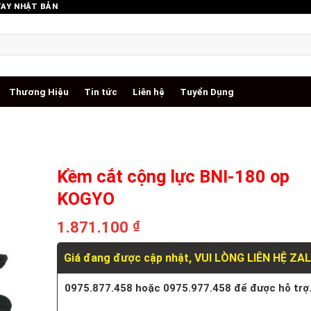
TAY NHẬT BẢN
Thương Hiệu
Tin tức
Liên hệ
Tuyển Dụng
Kềm cắt cộng lực BNI-180 op
KOGYO
1.871.100
₫
Giá đang được cập nhật, VUI LÒNG LIÊN HỆ ZA
0975.877.458 hoặc 0975.977.458 để được hỗ trợ