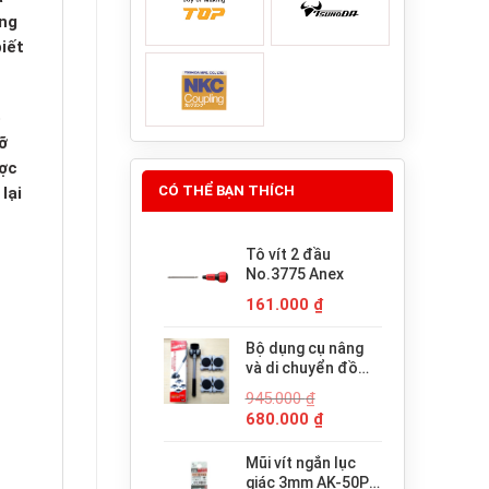
úng
iết
ó
ỡ
ược
CÓ THỂ BẠN THÍCH
lại
Tô vít 2 đầu
No.3775 Anex
161.000
₫
Bộ dụng cụ nâng
và di chuyển đồ
đạc trợ lực thông
945.000
₫
minh PICUS LP-
Giá
Giá
680.000
₫
200N
gốc
hiện
là:
tại
Mũi vít ngắn lục
945.000 ₫.
là:
giác 3mm AK-50P-