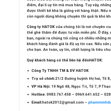
điểm, đại lí uy tín mà mua hàng. Tuy vậy, nhữn
được thiết kế khá là giống với hàng thật. Nếu
còn người dùng không chuyên thì quả là khó kh
Công ty HATOK
của chúng tôi là nơi chuyên cu
thể ghé thăm để được tư vấn miễn phí. Ở đây, c
bạn, ngoài ra chúng tôi cũng có nhiều những 
khách hàng đánh giá là độ uy tín cao. Nếu sản
cho bạn. An toàn, uy tín, chất lượng là tiêu c
Quý khách hàng có thể liên hệ đến
HATOK:
Công Ty TNHH TM & DV HATOK
Trụ sở chính:
21/2 Đường huỳnh thị hai, Tổ 8
VP Hà Nội:
19 Ngõ 48, Ngọc Trì, Tổ 7, P.Thạ
Hotline:
0983.767.458 – 0969.641.652 – 028
Email:
hatok2012@gmail.com
–
phamminhd