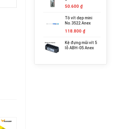
680.000 ₫.
H3x30 Anex
50.600
₫
Tô vít dẹp mini
No.3522 Anex
118.800
₫
Kệ đựng mũi vít 5
lỗ ABH-05 Anex