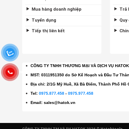
Mua hàng doanh nghiệp
Trả 
Tuyển dụng
Quy 
Tiếp thị liên kết
Chín
CÔNG TY TNHH THƯƠNG MẠI VÀ DỊCH VỤ HATO
0975877458
MST: 0311951350 do Sở Kế Hoạch và Đầu Tư Thà
Địa chỉ: 2/1G Mỹ Huề, Xã Bà Điểm, Thành Phố Hồ 
Tel:
0975.877.458
-
0975.977.458
Email:
sales@hatok.vn
CÔNG TY TNHH TM VÀ DV HATOK 2026 ©
Hatoktools