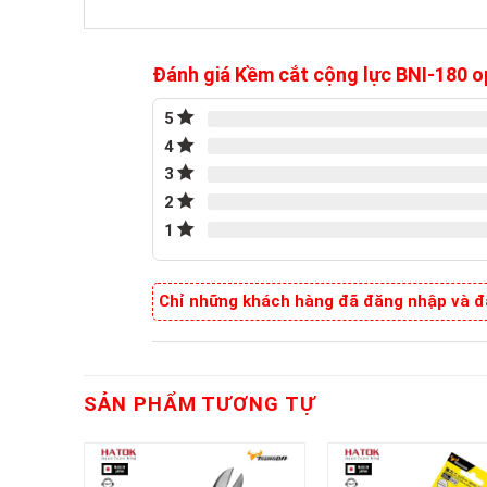
Đánh giá Kềm cắt cộng lực BNI-180 
5
4
3
2
1
Chỉ những khách hàng đã đăng nhập và đã
SẢN PHẨM TƯƠNG TỰ