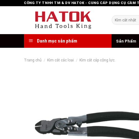
Skip
CÔNG TY TNHH TM & DV HATOK - CUNG CẤP DỤNG CỤ CẦM 
to
content
Tìm
kiếm:
Danh mục sản phẩm
Sản Phẩm
Trang chủ
/
Kìm cắt các loại
/
Kìm cắt cáp cộng lực.