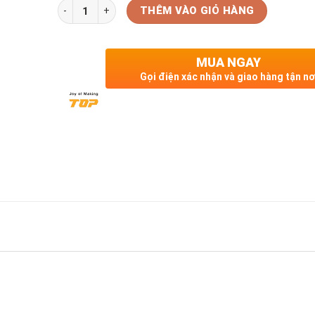
Số lượng
THÊM VÀO GIỎ HÀNG
MUA NGAY
Gọi điện xác nhận và giao hàng tận nơ