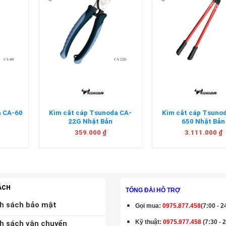
+
+
da CA-60
Kìm cắt cáp Tsunoda CA-
Kìm cắt cáp Tsuno
22G Nhật Bản
650 Nhật Bản
359.000
₫
3.111.000
₫
ÁCH
TỔNG ĐÀI HỖ TRỢ
h sách bảo mật
Gọi mua
:
0975.877.458
(7:00 - 2
Kỹ thuật:
0975.977.458
(7:30 - 
h sách vận chuyển