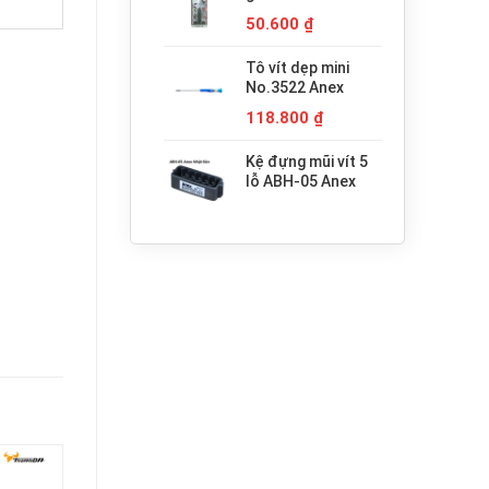
680.000 ₫.
H3x30 Anex
50.600
₫
Tô vít dẹp mini
No.3522 Anex
118.800
₫
Kệ đựng mũi vít 5
lỗ ABH-05 Anex