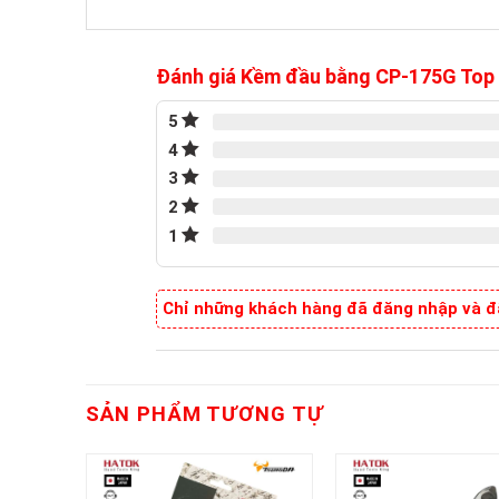
Đánh giá Kềm đầu bằng CP-175G To
5
4
3
2
1
Chỉ những khách hàng đã đăng nhập và đã
SẢN PHẨM TƯƠNG TỰ