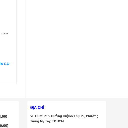
da CA-
ĐỊA CHỈ
VP HCM: 21/2 Đường Huỳnh Thị Hai, Phường
4:00)
Trung Mỹ Tây, TP.HCM
20:00)