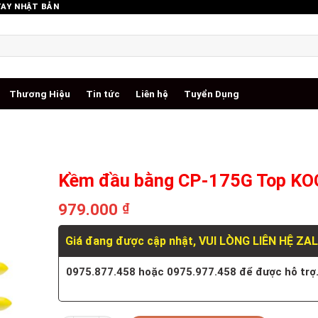
TAY NHẬT BẢN
Thương Hiệu
Tin tức
Liên hệ
Tuyển Dụng
Kềm đầu bằng CP-175G Top K
979.000
₫
Giá đang được cập nhật, VUI LÒNG LIÊN HỆ ZA
0975.877.458 hoặc 0975.977.458 để được hỗ trợ