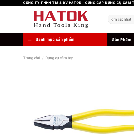
Skip
CÔNG TY TNHH TM & DV HATOK - CUNG CẤP DỤNG CỤ CẦM 
to
content
Tìm
kiếm:
Danh mục sản phẩm
Sản Phẩm
Trang chủ
/
Dụng cụ cầm tay