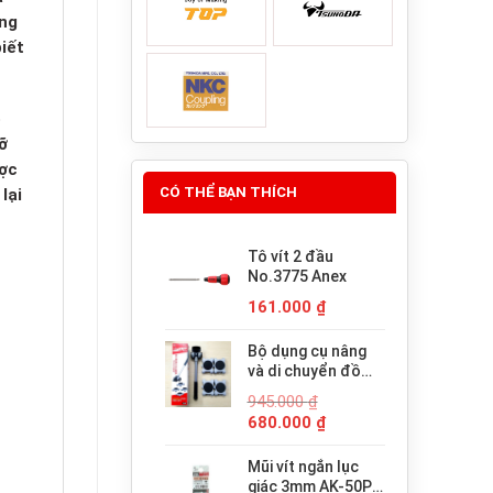
úng
iết
ó
ỡ
ược
CÓ THỂ BẠN THÍCH
lại
Tô vít 2 đầu
No.3775 Anex
161.000
₫
Bộ dụng cụ nâng
và di chuyển đồ
đạc trợ lực thông
945.000
₫
minh PICUS LP-
Giá
Giá
680.000
₫
200N
gốc
hiện
là:
tại
Mũi vít ngắn lục
945.000 ₫.
là:
giác 3mm AK-50P-