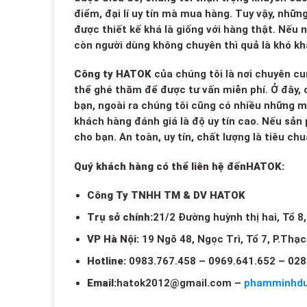
điểm, đại lí uy tín mà mua hàng. Tuy vậy, nhữn
được thiết kế khá là giống với hàng thật. Nếu
còn người dùng không chuyên thì quả là khó kh
Công ty HATOK
của chúng tôi là nơi chuyên cu
thể ghé thăm để được tư vấn miễn phí. Ở đây, c
bạn, ngoài ra chúng tôi cũng có nhiều những 
khách hàng đánh giá là độ uy tín cao. Nếu sản
cho bạn. An toàn, uy tín, chất lượng là tiêu c
Quý khách hàng có thể liên hệ đến
HATOK:
Công Ty TNHH TM & DV HATOK
Trụ sở chính:
21/2 Đường huỳnh thị hai, Tổ 8
VP Hà Nội:
19 Ngõ 48, Ngọc Trì, Tổ 7, P.Thạ
Hotline:
0983.767.458 – 0969.641.652 – 028
Email:
hatok2012@gmail.com
–
phamminhd