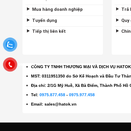
Mua hàng doanh nghiệp
Trả 
Tuyển dụng
Quy 
Tiếp thị liên kết
Chín
0975877458
CÔNG TY TNHH THƯƠNG MẠI VÀ DỊCH VỤ HATO
MST: 0311951350 do Sở Kế Hoạch và Đầu Tư Thà
Địa chỉ: 2/1G Mỹ Huề, Xã Bà Điểm, Thành Phố Hồ 
Tel:
0975.877.458
-
0975.977.458
Email:
sales@hatok.vn
CÔNG TY TNHH TM VÀ DV HATOK 2026 ©
Hatoktools