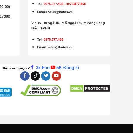
Tel:
0975.977.458
-
0975.877.458
 20:00)
Email
:
sales@hatok.vn
 17:00)
VP HN: 19 Ngõ 48, Phố Ngọc Trì, Phường Long
Biên, TP.HN
Tel:
0975.877.458
Email
:
sales@hatok.vn
3k Fan
5K Đăng kí
:
Theo dõi chúng tôi