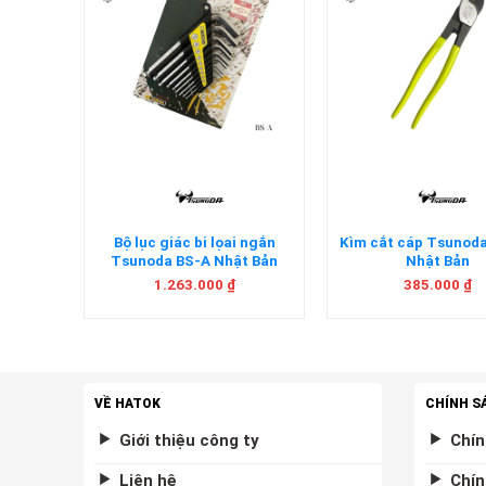
+
+
m bằng
Bộ lục giác bi lọai ngắn
Kìm cắt cáp Tsuno
a CA-
Tsunoda BS-A Nhật Bản
Nhật Bản
n
1.263.000
₫
385.000
₫
VỀ HATOK
CHÍNH S
Giới thiệu công ty
Chín
Liên hệ
Chín