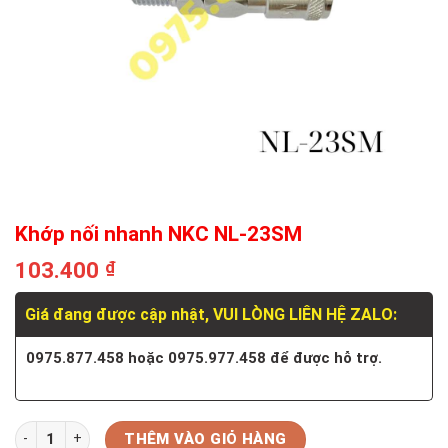
Khớp nối nhanh NKC NL-23SM
103.400
₫
Giá đang được cập nhật, VUI LÒNG LIÊN HỆ ZALO:
0975.877.458 hoặc 0975.977.458 để được hỗ trợ.
Số lượng
THÊM VÀO GIỎ HÀNG