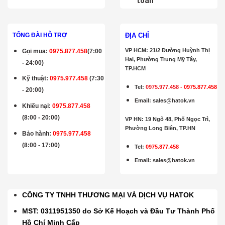
toán
ĐỊA CHỈ
TỔNG ĐÀI HỖ TRỢ
VP HCM: 21/2 Đường Huỳnh Thị
Gọi mua
:
0975.877.458
(7:00
Hai, Phường Trung Mỹ Tây,
- 24:00)
TP.HCM
Kỹ thuật:
0975.977.458
(7:30
Tel:
0975.977.458
-
0975.877.458
- 20:00)
Email
:
sales@hatok.vn
Khiếu nại:
0975.877.458
(8:00 - 20:00)
VP HN: 19 Ngõ 48, Phố Ngọc Trì,
Phường Long Biên, TP.HN
Bảo hành
:
0975.977.458
(8:00 - 17:00)
Tel:
0975.877.458
Email
:
sales@hatok.vn
CÔNG TY TNHH THƯƠNG MẠI VÀ DỊCH VỤ HATOK
MST: 0311951350 do Sở Kế Hoạch và Đầu Tư Thành Phố
Hồ Chí Minh Cấp