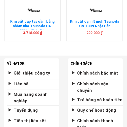
Kìm cắt cáp tay cầm bằng
Kìm cắt cạnh 5 inch Tsunoda
nhôm nhẹ Tsunoda CA-
CN-130N Nhật Bản
600AL Nhật Bản
3.718.000
₫
299.000
₫
VỀ HATOK
CHÍNH SÁCH
Giới thiệu công ty
Chính sách bảo mật
Liên hệ
Chính sách vận
chuyển
Mua hàng doanh
Trả hàng và hoàn tiền
nghiệp
Tuyển dụng
Quy chế hoạt động
Tiếp thị liên kết
Chính sách thanh