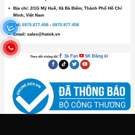
Địa chỉ: 2/1G Mỹ Huề, Xã Bà Điểm, Thành Phố Hồ Chí
Minh, Việt Nam
Tel:
0975.877.458
-
0975.977.458
Email:
sales@hatok.vn
3k Fan
5K Đăng kí
:
Theo dõi chúng tôi