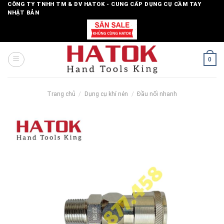
Skip
CÔNG TY TNHH TM & DV HATOK - CUNG CẤP DỤNG CỤ CẦM TAY
NHẬT BẢN
to
content
0
Trang chủ
/
Dụng cụ khí nén
/
Đầu nối nhanh