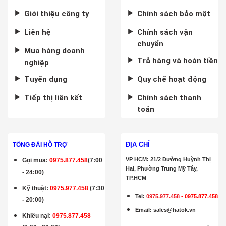
Giới thiệu công ty
Chính sách bảo mật
Liên hệ
Chính sách vận
chuyển
Mua hàng doanh
Trả hàng và hoàn tiền
nghiệp
Tuyển dụng
Quy chế hoạt động
Tiếp thị liên kết
Chính sách thanh
toán
ĐỊA CHỈ
TỔNG ĐÀI HỖ TRỢ
VP HCM: 21/2 Đường Huỳnh Thị
Gọi mua
:
0975.877.458
(7:00
Hai, Phường Trung Mỹ Tây,
- 24:00)
TP.HCM
Kỹ thuật:
0975.977.458
(7:30
Tel:
0975.977.458
-
0975.877.458
- 20:00)
Email
:
sales@hatok.vn
Khiếu nại:
0975.877.458