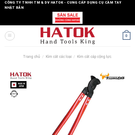
Skip
CÔNG TY TNHH TM & DV HATOK - CUNG CẤP DỤNG CỤ CẦM TAY
NHẬT BẢN
to
content
0
Trang chủ
/
Kìm cắt các loại
/
Kìm cắt cáp cộng lực.