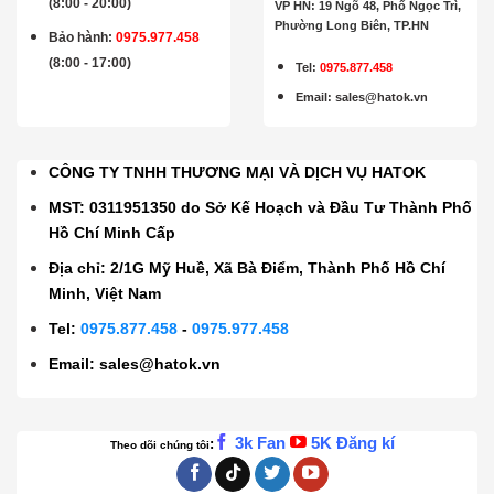
(8:00 - 20:00)
VP HN: 19 Ngõ 48, Phố Ngọc Trì,
Phường Long Biên, TP.HN
Bảo hành
:
0975.977.458
(8:00 - 17:00)
Tel:
0975.877.458
Email
:
sales@hatok.vn
CÔNG TY TNHH THƯƠNG MẠI VÀ DỊCH VỤ HATOK
MST: 0311951350 do Sở Kế Hoạch và Đầu Tư Thành Phố
Hồ Chí Minh Cấp
Địa chỉ: 2/1G Mỹ Huề, Xã Bà Điểm, Thành Phố Hồ Chí
Minh, Việt Nam
Tel:
0975.877.458
-
0975.977.458
Email:
sales@hatok.vn
3k Fan
5K Đăng kí
:
Theo dõi chúng tôi