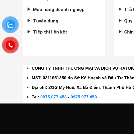
Mua hàng doanh nghiệp
Trả 
Tuyển dụng
Quy 
Tiếp thị liên kết
Chín
0975877458
CÔNG TY TNHH THƯƠNG MẠI VÀ DỊCH VỤ HATO
MST: 0311951350 do Sở Kế Hoạch và Đầu Tư Thà
Địa chỉ: 2/1G Mỹ Huề, Xã Bà Điểm, Thành Phố Hồ 
Tel:
0975.877.458
-
0975.977.458
Email:
sales@hatok.vn
CÔNG TY TNHH TM VÀ DV HATOK 2026 ©
Hatoktools