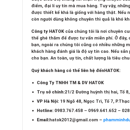
điểm, đại lí uy tín mà mua hàng. Tuy vậy, nhữn
được thiết kế khá là giống với hàng thật. Nếu
còn người dùng không chuyên thì quả là khó kh
Công ty HATOK
của chúng tôi là nơi chuyên cu
thể ghé thăm để được tư vấn miễn phí. Ở đây, c
bạn, ngoài ra chúng tôi cũng có nhiều những 
khách hàng đánh giá là độ uy tín cao. Nếu sản
cho bạn. An toàn, uy tín, chất lượng là tiêu c
Quý khách hàng có thể liên hệ đến
HATOK:
Công Ty TNHH TM & DV HATOK
Trụ sở chính:
21/2 Đường huỳnh thị hai, Tổ 8
VP Hà Nội:
19 Ngõ 48, Ngọc Trì, Tổ 7, P.Thạ
Hotline:
0983.767.458 – 0969.641.652 – 028
Email:
hatok2012@gmail.com
–
phamminhd