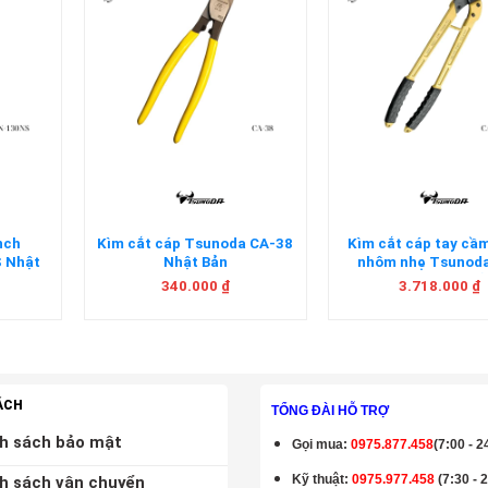
+
+
nch
Kìm cắt cáp Tsunoda CA-38
Kìm cắt cáp tay cầ
 Nhật
Nhật Bản
nhôm nhẹ Tsunod
600AL Nhật Bả
340.000
₫
3.718.000
₫
ÁCH
TỔNG ĐÀI HỖ TRỢ
h sách bảo mật
Gọi mua
:
0975.877.458
(7:00 - 2
Kỹ thuật:
0975.977.458
(7:30 - 
h sách vận chuyển