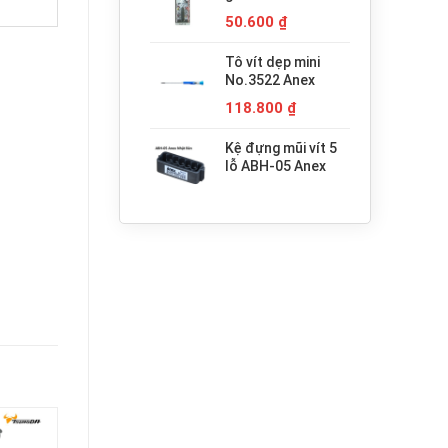
680.000 ₫.
H3x30 Anex
50.600
₫
Tô vít dẹp mini
No.3522 Anex
118.800
₫
Kệ đựng mũi vít 5
lỗ ABH-05 Anex