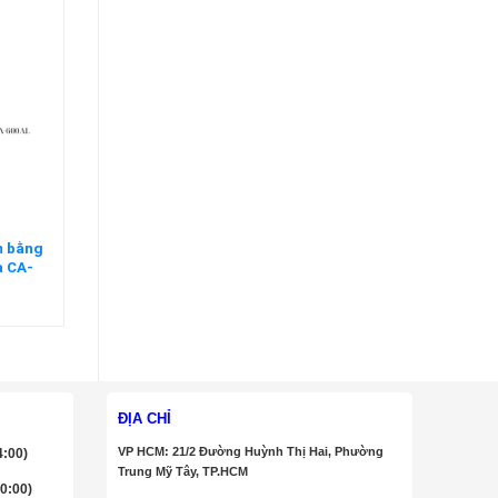
m bằng
a CA-
n
ĐỊA CHỈ
VP HCM: 21/2 Đường Huỳnh Thị Hai, Phường
4:00)
Trung Mỹ Tây, TP.HCM
20:00)