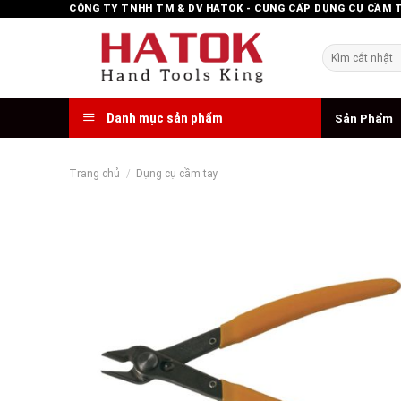
Skip
CÔNG TY TNHH TM & DV HATOK - CUNG CẤP DỤNG CỤ CẦM 
to
content
Tìm
kiếm:
Danh mục sản phẩm
Sản Phẩm
Trang chủ
/
Dụng cụ cầm tay