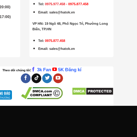
Tel:
0975.977.458
-
0975.877.458
 20:00)
Email
:
sales@hatok.vn
 17:00)
VP HN: 19 Ngõ 48, Phố Ngọc Trì, Phường Long
Biên, TP.HN
Tel:
0975.877.458
Email
:
sales@hatok.vn
3k Fan
5K Đăng kí
:
Theo dõi chúng tôi