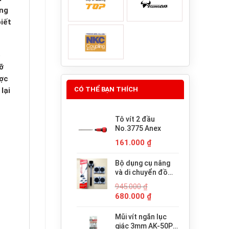
úng
iết
ó
ỡ
ược
CÓ THỂ BẠN THÍCH
lại
Tô vít 2 đầu
No.3775 Anex
161.000
₫
Bộ dụng cụ nâng
và di chuyển đồ
đạc trợ lực thông
945.000
₫
minh PICUS LP-
Giá
Giá
680.000
₫
200N
gốc
hiện
là:
tại
Mũi vít ngắn lục
945.000 ₫.
là:
giác 3mm AK-50P-