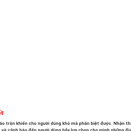
ốt
 xáo trộn khiến cho người dùng khó mà phân biệt được. Nhận th
o và cảnh báo đến người dùng hãy lựa chọn cho mình những đị