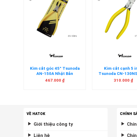
+
+
a CA-60
Kìm cắt góc 45° Tsunoda
Kìm cắt cạnh 5 i
AN-150A Nhật Bản
Tsunoda CN-130NS
Bản
467.000
₫
310.000
₫
VỀ HATOK
CHÍNH S
Giới thiệu công ty
Chín
Liên hệ
Chín