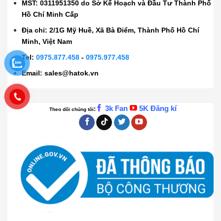
MST: 0311951350 do Sở Kế Hoạch và Đầu Tư Thành Phố
Hồ Chí Minh Cấp
Địa chỉ: 2/1G Mỹ Huề, Xã Bà Điểm, Thành Phố Hồ Chí
Minh, Việt Nam
Tel:
0975.877.458
-
0975.977.458
Email:
sales@hatok.vn
3k Fan
5K Đăng kí
:
Theo dõi chúng tôi