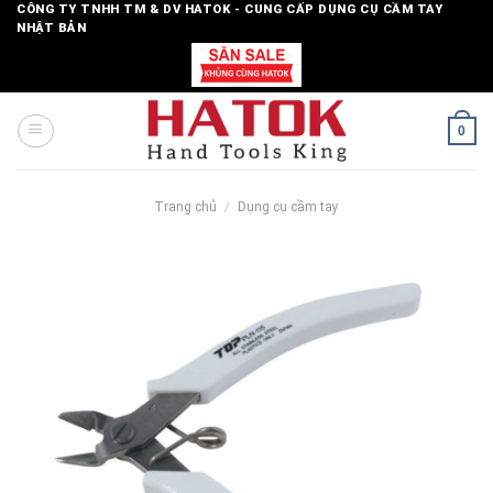
Skip
CÔNG TY TNHH TM & DV HATOK - CUNG CẤP DỤNG CỤ CẦM TAY
NHẬT BẢN
to
content
0
Trang chủ
/
Dụng cụ cầm tay