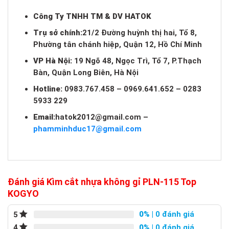
Công Ty TNHH TM & DV HATOK
Trụ sở chính:
21/2 Đường huỳnh thị hai, Tổ 8,
Phường tân chánh hiệp, Quận 12, Hồ Chí Minh
VP Hà Nội:
19 Ngõ 48, Ngọc Trì, Tổ 7, P.Thạch
Bàn, Quận Long Biên, Hà Nội
Hotline:
0983.767.458 – 0969.641.652 – 0283
5933 229
Email:
hatok2012@gmail.com
–
phamminhduc17@gmail.com
Đánh giá Kìm cắt nhựa không gỉ PLN-115 Top
KOGYO
0%
| 0 đánh giá
5
0%
| 0 đánh giá
4