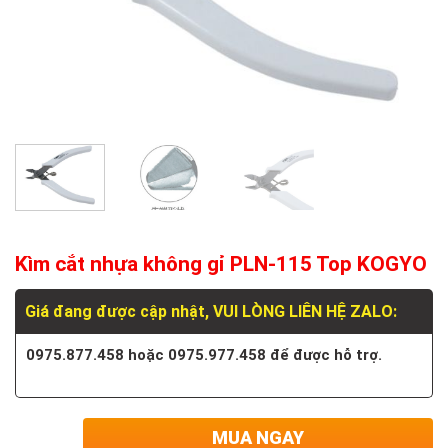
Kìm cắt nhựa không gỉ PLN-115 Top KOGYO
Giá đang được cập nhật, VUI LÒNG LIÊN HỆ ZALO:
0975.877.458 hoặc 0975.977.458 để được hỗ trợ.
MUA NGAY