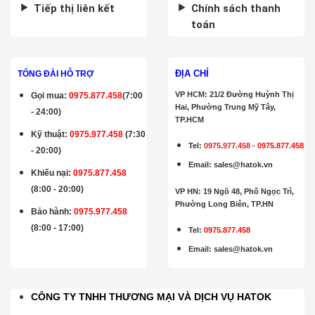
Tiếp thị liên kết
Chính sách thanh
toán
ĐỊA CHỈ
TỔNG ĐÀI HỖ TRỢ
VP HCM: 21/2 Đường Huỳnh Thị
Gọi mua
:
0975.877.458
(7:00
Hai, Phường Trung Mỹ Tây,
- 24:00)
TP.HCM
Kỹ thuật:
0975.977.458
(7:30
Tel:
0975.977.458
-
0975.877.458
- 20:00)
Email
:
sales@hatok.vn
Khiếu nại:
0975.877.458
(8:00 - 20:00)
VP HN: 19 Ngõ 48, Phố Ngọc Trì,
Phường Long Biên, TP.HN
Bảo hành
:
0975.977.458
(8:00 - 17:00)
Tel:
0975.877.458
Email
:
sales@hatok.vn
CÔNG TY TNHH THƯƠNG MẠI VÀ DỊCH VỤ HATOK