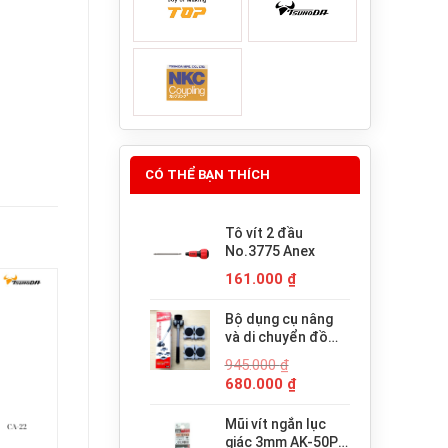
CÓ THỂ BẠN THÍCH
Tô vít 2 đầu
No.3775 Anex
161.000
₫
Bộ dụng cụ nâng
và di chuyển đồ
đạc trợ lực thông
945.000
₫
minh PICUS LP-
Giá
Giá
680.000
₫
200N
gốc
hiện
là:
tại
Mũi vít ngắn lục
945.000 ₫.
là:
giác 3mm AK-50P-