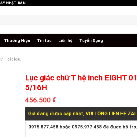
TAY NHẬT BẢN
Thương Hiệu
Tin tức
Liên hệ
Tuyển Dụng
ữ T các loại.
Lục giác chữ T hệ inch EIGHT 0
5/16H
456.500
₫
Giá đang được cập nhật, VUI LÒNG LIÊN HỆ ZA
0975.877.458 hoặc 0975.977.458 để được hỗ trợ