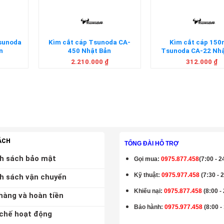
Tsunoda
Kìm cắt cáp Tsunoda CA-
Kìm cắt cáp 1
n
450 Nhật Bản
Tsunoda CA-22 Nhậ
2.210.000
₫
312.000
₫
ÁCH
TỔNG ĐÀI HỖ TRỢ
h sách bảo mật
Gọi mua
:
0975.877.458
(7:00 - 2
Kỹ thuật:
0975.977.458
(7:30 - 
h sách vận chuyển
Khiếu nại:
0975.877.458
(8:00 -
hàng và hoàn tiền
Bảo hành
:
0975.977.458
(8:00 -
chế hoạt động