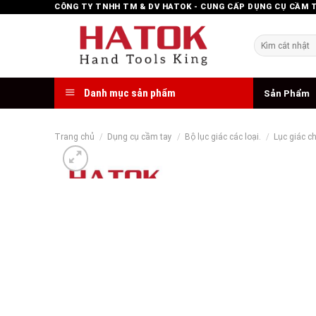
Skip
CÔNG TY TNHH TM & DV HATOK - CUNG CẤP DỤNG CỤ CẦM 
to
content
Tìm
kiếm:
Danh mục sản phẩm
Sản Phẩm
Trang chủ
/
Dụng cụ cầm tay
/
Bộ lục giác các loại.
/
Lục giác ch