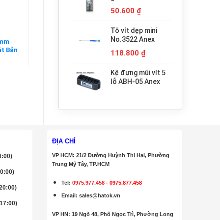
680.000 ₫.
H3x30 Anex
50.600
₫
Tô vít dẹp mini
No.3522 Anex
50mm
t Bản
118.800
₫
Kệ đựng mũi vít 5
lỗ ABH-05 Anex
ĐỊA CHỈ
VP HCM: 21/2 Đường Huỳnh Thị Hai, Phường
4:00)
Trung Mỹ Tây, TP.HCM
20:00)
Tel:
0975.977.458
-
0975.877.458
 20:00)
Email
:
sales@hatok.vn
 17:00)
VP HN: 19 Ngõ 48, Phố Ngọc Trì, Phường Long