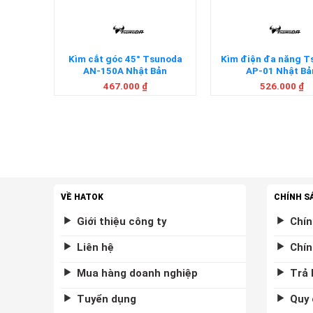
oda CN-
Kìm cắt góc 45° Tsunoda
Kìm điện đa năng 
ản
AN-150A Nhật Bản
AP-01 Nhật Bả
467.000
₫
526.000
₫
VỀ HATOK
CHÍNH S
Giới thiệu công ty
Chín
Liên hệ
Chín
Mua hàng doanh nghiệp
Trả 
Tuyển dụng
Quy 