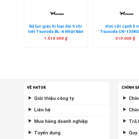
da CA-
Bộ lục giác bi loại dài 9 chi
Kìm cắt cạnh 5 i
tiết Tsunoda BL-A Nhật Bản
Tsunoda CN-130NS
Bản
1.510.000
₫
310.000
₫
VỀ HATOK
CHÍNH S
Giới thiệu công ty
Chín
Liên hệ
Chín
Mua hàng doanh nghiệp
Trả 
Tuyển dụng
Quy 