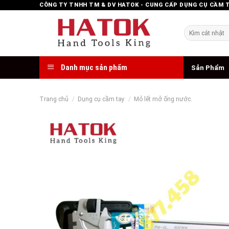
Skip
CÔNG TY TNHH TM & DV HATOK - CUNG CẤP DỤNG CỤ CẦM 
to
content
Tìm
kiếm:
Danh mục sản phẩm
Sản Phẩm
Trang chủ
/
Dụng cụ cầm tay
/
Mỏ lết mở ống nước.