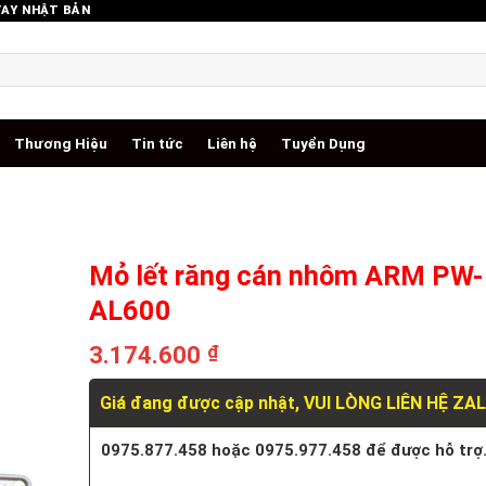
TAY NHẬT BẢN
Thương Hiệu
Tin tức
Liên hệ
Tuyển Dụng
Mỏ lết răng cán nhôm ARM PW-
AL600
3.174.600
₫
Giá đang được cập nhật, VUI LÒNG LIÊN HỆ ZA
0975.877.458 hoặc 0975.977.458 để được hỗ trợ