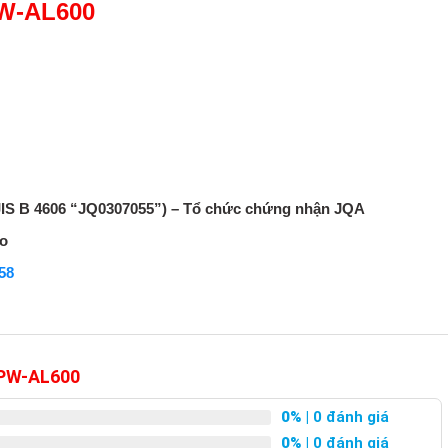
PW-AL600
JIS B 4606 “JQ0307055”) – Tổ chức chứng nhận JQA
yo
58
 PW-AL600
0%
| 0 đánh giá
0%
| 0 đánh giá