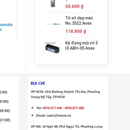
680.000 ₫.
H3x30 Anex
50.600
₫
Tô vít dẹp mini
No.3522 Anex
Tsunoda
n
118.800
₫
Kệ đựng mũi vít 5
lỗ ABH-05 Anex
ĐỊA CHỈ
VP HCM: 21/2 Đường Huỳnh Thị Hai, Phường
4:00)
Trung Mỹ Tây, TP.HCM
20:00)
Tel:
0975.977.458
-
0975.877.458
 20:00)
Email
:
sales@hatok.vn
 17:00)
VP HN: 19 Ngõ 48, Phố Ngọc Trì, Phường Long