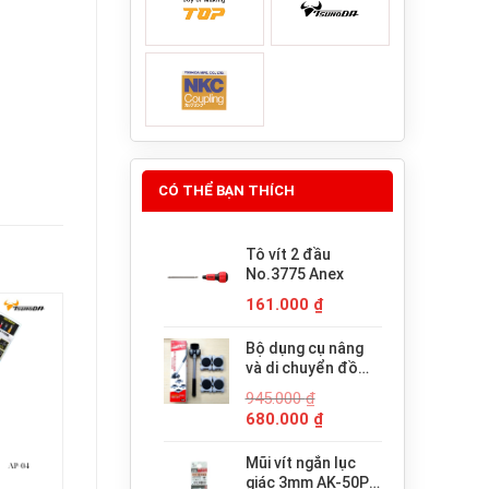
CÓ THỂ BẠN THÍCH
Tô vít 2 đầu
No.3775 Anex
161.000
₫
Bộ dụng cụ nâng
và di chuyển đồ
đạc trợ lực thông
945.000
₫
minh PICUS LP-
Giá
Giá
680.000
₫
200N
gốc
hiện
là:
tại
Mũi vít ngắn lục
945.000 ₫.
là:
giác 3mm AK-50P-