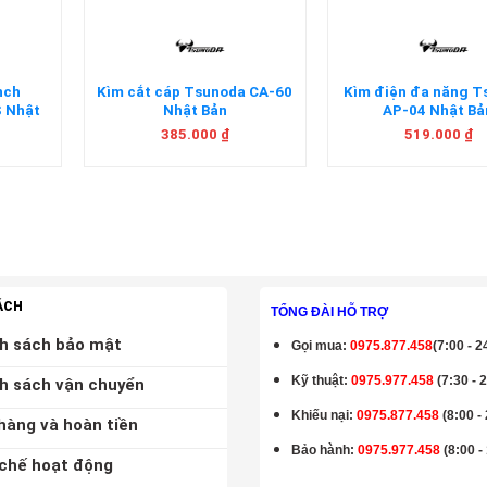
nch
Kìm cắt cáp Tsunoda CA-60
Kìm điện đa năng 
 Nhật
Nhật Bản
AP-04 Nhật Bả
385.000
₫
519.000
₫
ÁCH
TỔNG ĐÀI HỖ TRỢ
h sách bảo mật
Gọi mua
:
0975.877.458
(7:00 - 2
Kỹ thuật:
0975.977.458
(7:30 - 
h sách vận chuyển
Khiếu nại:
0975.877.458
(8:00 -
hàng và hoàn tiền
Bảo hành
:
0975.977.458
(8:00 -
chế hoạt động