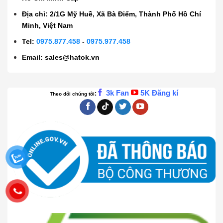
Địa chỉ: 2/1G Mỹ Huề, Xã Bà Điểm, Thành Phố Hồ Chí
Minh, Việt Nam
Tel:
0975.877.458
-
0975.977.458
Email:
sales@hatok.vn
3k Fan
5K Đăng kí
:
Theo dõi chúng tôi