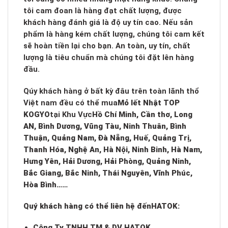
tôi cam đoan là hàng đạt chất lượng, được
khách hàng đánh giá là độ uy tín cao. Nếu sản
phẩm là hàng kém chất lượng, chúng tôi cam kết
sẽ hoàn tiền lại cho bạn. An toàn, uy tín, chất
lượng là tiêu chuẩn mà chúng tôi đặt lên hàng
đầu.
Qúy khách hàng ở bất kỳ đâu trên toàn lãnh thổ
Việt nam đều có thể mua
Mỏ lết Nhật TOP
KOGYO
tại Khu Vực
Hồ Chí Minh, Cần thơ, Long
AN, Bình Dương, Vũng Tàu, Ninh Thuân, Bình
Thuận, Quảng Nam, Đà Nẵng, Huế, Quảng Trị,
Thanh Hóa, Nghệ An, Hà Nội, Ninh Binh, Hà Nam,
Hưng Yên, Hải Dương, Hải Phòng, Quảng Ninh,
Bắc Giang, Bắc Ninh, Thái Nguyên, Vĩnh Phúc,
Hòa Bình……
Quý khách hàng có thể liên hệ đến
HATOK:
Công Ty TNHH TM & DV HATOK