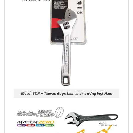
Mỏ lết TOP – Taiwan được bán tại thị trường Việt Nam