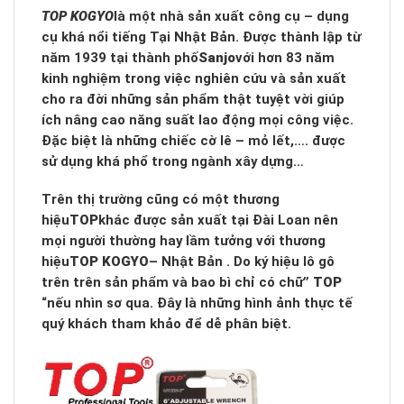
TOP KOGYO
là một nhà sản xuất công cụ – dụng
cụ khá nổi tiếng Tại Nhật Bản. Được thành lập từ
năm 1939 tại thành phố
Sanjo
với hơn 83 năm
kinh nghiệm trong việc nghiên cứu và sản xuất
cho ra đời những sản phẩm thật tuyệt vời giúp
ích nâng cao năng suất lao động mọi công việc.
Đặc biệt là những chiếc cờ lê – mỏ lết,…. được
sử dụng khá phổ trong ngành xây dựng…
Trên thị trường cũng có một thương
hiệu
TOP
khác được sản xuất tại Đài Loan nên
mọi người thường hay lầm tưởng với thương
hiệu
TOP KOGYO
– Nhật Bản . Do ký hiệu lô gô
trên trên sản phẩm và bao bì chỉ có chữ
” TOP
“
nếu nhìn sơ qua. Đây là những hình ảnh thực tế
quý khách tham khảo để dễ phân biệt.