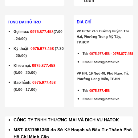
toán
ĐỊA CHỈ
TỔNG ĐÀI HỖ TRỢ
VP HCM: 21/2 Đường Huỳnh Thị
Gọi mua
:
0975.877.458
(7:00
Hai, Phường Trung Mỹ Tây,
- 24:00)
TP.HCM
Kỹ thuật:
0975.977.458
(7:30
Tel:
0975.977.458
-
0975.877.458
- 20:00)
Email
:
sales@hatok.vn
Khiếu nại:
0975.877.458
(8:00 - 20:00)
VP HN: 19 Ngõ 48, Phố Ngọc Trì,
Phường Long Biên, TP.HN
Bảo hành
:
0975.977.458
(8:00 - 17:00)
Tel:
0975.877.458
Email
:
sales@hatok.vn
CÔNG TY TNHH THƯƠNG MẠI VÀ DỊCH VỤ HATOK
MST: 0311951350 do Sở Kế Hoạch và Đầu Tư Thành Phố
Hồ Chí Minh Cấp