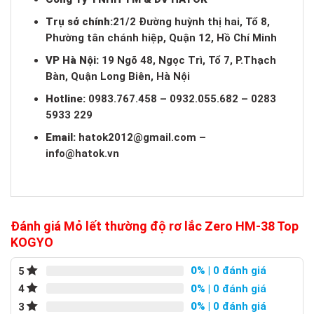
Trụ sở chính:
21/2 Đường huỳnh thị hai, Tổ 8,
Phường tân chánh hiệp, Quận 12, Hồ Chí Minh
VP Hà Nội:
19 Ngõ 48, Ngọc Trì, Tổ 7, P.Thạch
Bàn, Quận Long Biên, Hà Nội
Hotline:
0983.767.458 – 0932.055.682 – 0283
5933 229
Email:
hatok2012@gmail.com
–
info@hatok.vn
Đánh giá Mỏ lết thường độ rơ lắc Zero HM-38 Top
KOGYO
0%
| 0 đánh giá
5
0%
| 0 đánh giá
4
0%
| 0 đánh giá
3