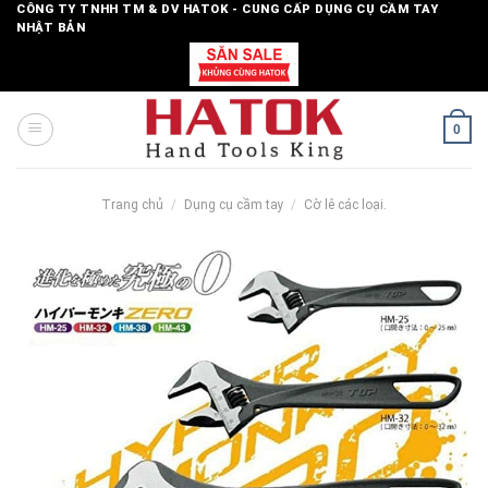
Skip
CÔNG TY TNHH TM & DV HATOK - CUNG CẤP DỤNG CỤ CẦM TAY
NHẬT BẢN
to
content
0
Trang chủ
/
Dụng cụ cầm tay
/
Cờ lê các loại.