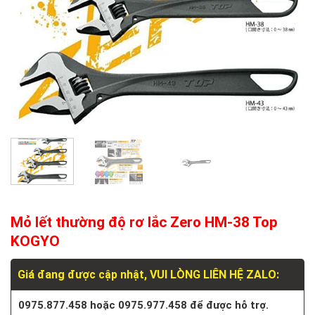
Mỏ lết thường độ rơ lắc Zero HM-38 Top
KOGYO
Giá đang được cập nhật, VUI LÒNG LIÊN HỆ ZALO:
0975.877.458 hoặc 0975.977.458 để được hỗ trợ.