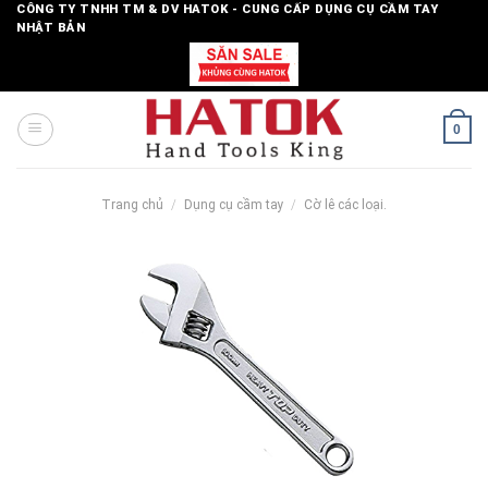
Skip
CÔNG TY TNHH TM & DV HATOK - CUNG CẤP DỤNG CỤ CẦM TAY
NHẬT BẢN
to
content
0
Trang chủ
/
Dụng cụ cầm tay
/
Cờ lê các loại.