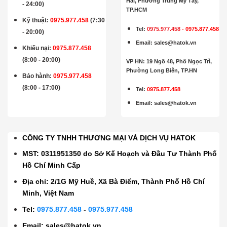
Hai, Phường Trung Mỹ Tây,
- 24:00)
TP.HCM
Kỹ thuật:
0975.977.458
(7:30
Tel:
0975.977.458
-
0975.877.458
- 20:00)
Email
:
sales@hatok.vn
Khiếu nại:
0975.877.458
(8:00 - 20:00)
VP HN: 19 Ngõ 48, Phố Ngọc Trì,
Phường Long Biên, TP.HN
Bảo hành
:
0975.977.458
(8:00 - 17:00)
Tel:
0975.877.458
Email
:
sales@hatok.vn
CÔNG TY TNHH THƯƠNG MẠI VÀ DỊCH VỤ HATOK
MST: 0311951350 do Sở Kế Hoạch và Đầu Tư Thành Phố
Hồ Chí Minh Cấp
Địa chỉ: 2/1G Mỹ Huề, Xã Bà Điểm, Thành Phố Hồ Chí
Minh, Việt Nam
Tel:
0975.877.458
-
0975.977.458
Email:
sales@hatok.vn