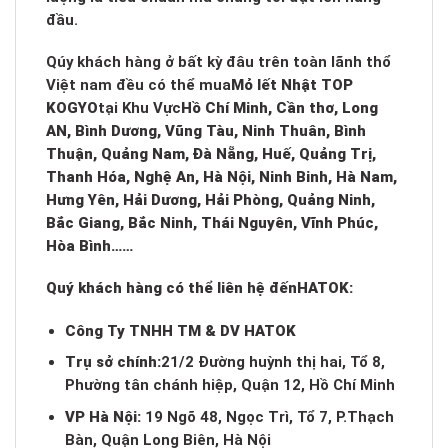
đầu.
Qúy khách hàng ở bất kỳ đâu trên toàn lãnh thổ
Việt nam đều có thể mua
Mỏ lết Nhật TOP
KOGYO
tại Khu Vực
Hồ Chí Minh, Cần thơ, Long
AN, Bình Dương, Vũng Tàu, Ninh Thuân, Bình
Thuận, Quảng Nam, Đà Nẵng, Huế, Quảng Trị,
Thanh Hóa, Nghệ An, Hà Nội, Ninh Binh, Hà Nam,
Hưng Yên, Hải Dương, Hải Phòng, Quảng Ninh,
Bắc Giang, Bắc Ninh, Thái Nguyên, Vĩnh Phúc,
Hòa Bình……
Quý khách hàng có thể liên hệ đến
HATOK:
Công Ty TNHH TM & DV HATOK
Trụ sở chính:
21/2 Đường huỳnh thị hai, Tổ 8,
Phường tân chánh hiệp, Quận 12, Hồ Chí Minh
VP Hà Nội:
19 Ngõ 48, Ngọc Trì, Tổ 7, P.Thạch
Bàn, Quận Long Biên, Hà Nội