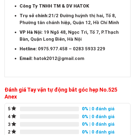
Công Ty TNHH TM & DV HATOK
Trụ sở chính:
21/2 Đường huỳnh thị hai, Tổ 8,
Phường tân chánh hiệp, Quận 12, Hồ Chí Minh
VP Hà Nội:
19 Ngõ 48, Ngọc Trì, Tổ 7, P.Thạch
Bàn, Quận Long Biên, Hà Nội
Hotline:
0975.977.458 – 0283 5933 229
Email:
hatok2012@gmail.com
Đánh giá Tay vặn tự động bắt góc hẹp No.525
Anex
0%
| 0 đánh giá
5
0%
| 0 đánh giá
4
0%
| 0 đánh giá
3
0%
| 0 đánh giá
2