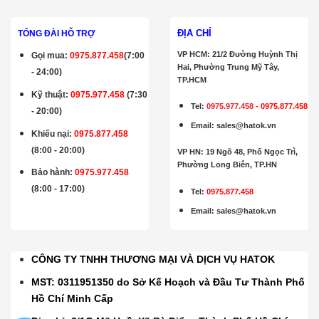
ĐỊA CHỈ
TỔNG ĐÀI HỖ TRỢ
VP HCM: 21/2 Đường Huỳnh Thị
Gọi mua
:
0975.877.458
(7:00
Hai, Phường Trung Mỹ Tây,
- 24:00)
TP.HCM
Kỹ thuật:
0975.977.458
(7:30
Tel:
0975.977.458
-
0975.877.458
- 20:00)
Email
:
sales@hatok.vn
Khiếu nại:
0975.877.458
(8:00 - 20:00)
VP HN: 19 Ngõ 48, Phố Ngọc Trì,
Phường Long Biên, TP.HN
Bảo hành
:
0975.977.458
(8:00 - 17:00)
Tel:
0975.877.458
Email
:
sales@hatok.vn
CÔNG TY TNHH THƯƠNG MẠI VÀ DỊCH VỤ HATOK
MST: 0311951350 do Sở Kế Hoạch và Đầu Tư Thành Phố
Hồ Chí Minh Cấp