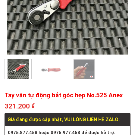
Tay vặn tự động bắt góc hẹp No.525 Anex
321.200
₫
Giá đang được cập nhật, VUI LÒNG LIÊN HỆ ZALO:
0975.877.458 hoặc 0975.977.458 để được hỗ trợ.