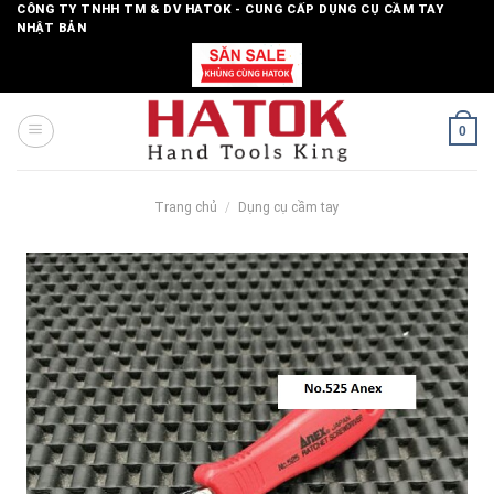
Skip
CÔNG TY TNHH TM & DV HATOK - CUNG CẤP DỤNG CỤ CẦM TAY
NHẬT BẢN
to
content
0
Trang chủ
/
Dụng cụ cầm tay