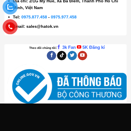
Địa chỉ: 2/1G Mỹ Huề, Xã Bà Điểm, Thành Phố Hồ Chí
Minh, Việt Nam
Tel:
0975.877.458
-
0975.977.458
Email:
sales@hatok.vn
3k Fan
5K Đăng kí
:
Theo dõi chúng tôi