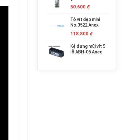
680.000 ₫.
H3x30 Anex
50.600
₫
Tô vít dẹp mini
No.3522 Anex
118.800
₫
Kệ đựng mũi vít 5
lỗ ABH-05 Anex