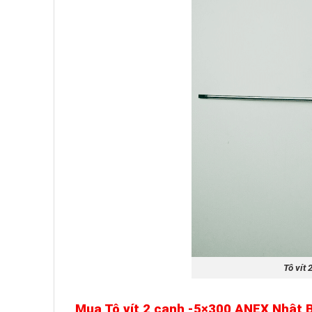
Tô vít
Mua Tô vít 2 cạnh -5×300 ANEX Nhật 