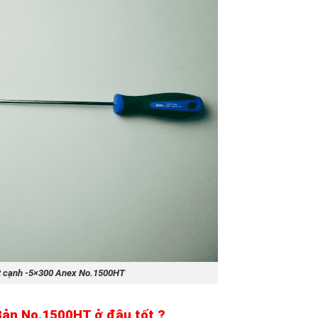
 2 cạnh -5×300 Anex No.1500HT
Bản No.1500HT ở đâu tốt ?