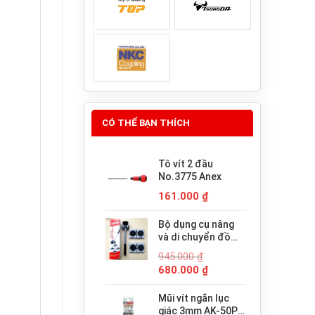
CÓ THỂ BẠN THÍCH
Tô vít 2 đầu
No.3775 Anex
161.000
₫
Bộ dụng cụ nâng
và di chuyển đồ
đạc trợ lực thông
945.000
₫
minh PICUS LP-
Giá
Giá
680.000
₫
200N
gốc
hiện
là:
tại
Mũi vít ngắn lục
945.000 ₫.
là:
giác 3mm AK-50P-