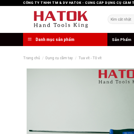
Skip
CÔNG TY TNHH TM & DV HATOK - CUNG CẤP DỤNG CỤ CẦM 
to
content
Tìm
kiếm:
Danh mục sản phẩm
Sản Phẩm
Trang chủ
/
Dụng cụ cầm tay
/
Tua vít - Tô vít