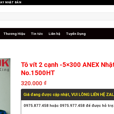
TAY NHẬT BẢN
Thương Hiệu
Tin tức
Liên hệ
Tuyển Dụng
Tô vít 2 cạnh -5×300 ANEX Nhậ
No.1500HT
320.000
₫
Giá đang được cập nhật, VUI LÒNG LIÊN HỆ ZA
0975.877.458 hoặc 0975.977.458 để được hỗ trợ