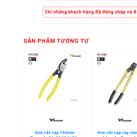
Chỉ những khách hàng đã đăng nhập và đã
SẢN PHẨM TƯƠNG TỰ
+
+
m bằng
Kìm cắt cáp 150mm
Kìm cắt cáp tay cầ