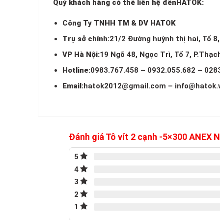
Quý khách hàng có thể liên hệ đến
HATOK:
Công Ty TNHH TM & DV HATOK
Trụ sở chính:
21/2 Đường huỳnh thị hai, Tổ 8
VP Hà Nội:
19 Ngõ 48, Ngọc Trì, Tổ 7, P.Thạc
Hotline:
0983.767.458 – 0932.055.682 – 028
Email:
hatok2012@gmail.com
–
info@hatok.
Đánh giá Tô vít 2 cạnh -5×300 ANEX
5
4
3
2
1