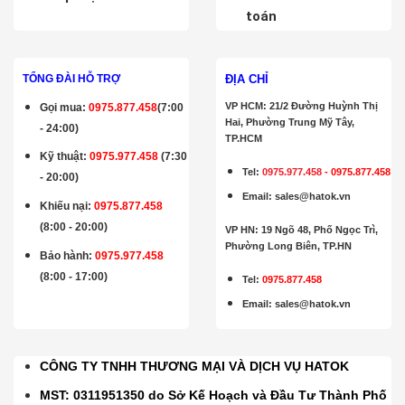
toán
ĐỊA CHỈ
TỔNG ĐÀI HỖ TRỢ
VP HCM: 21/2 Đường Huỳnh Thị
Gọi mua
:
0975.877.458
(7:00
Hai, Phường Trung Mỹ Tây,
- 24:00)
TP.HCM
Kỹ thuật:
0975.977.458
(7:30
Tel:
0975.977.458
-
0975.877.458
- 20:00)
Email
:
sales@hatok.vn
Khiếu nại:
0975.877.458
(8:00 - 20:00)
VP HN: 19 Ngõ 48, Phố Ngọc Trì,
Phường Long Biên, TP.HN
Bảo hành
:
0975.977.458
(8:00 - 17:00)
Tel:
0975.877.458
Email
:
sales@hatok.vn
CÔNG TY TNHH THƯƠNG MẠI VÀ DỊCH VỤ HATOK
MST: 0311951350 do Sở Kế Hoạch và Đầu Tư Thành Phố