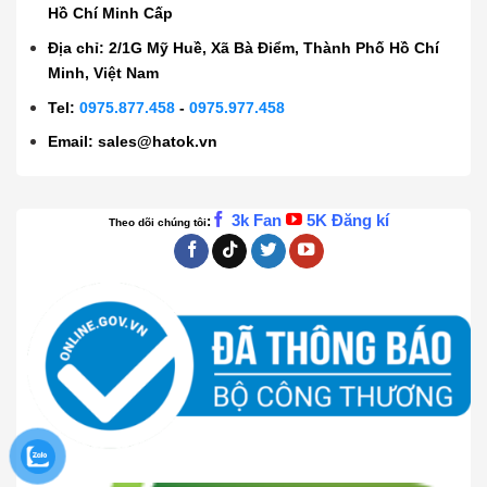
Hồ Chí Minh Cấp
Địa chỉ: 2/1G Mỹ Huề, Xã Bà Điểm, Thành Phố Hồ Chí
Minh, Việt Nam
Tel:
0975.877.458
-
0975.977.458
Email:
sales@hatok.vn
3k Fan
5K Đăng kí
:
Theo dõi chúng tôi