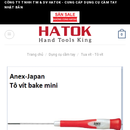
Skip
CÔNG TY TNHH TM & DV HATOK - CUNG CẤP DỤNG CỤ CẦM TAY
NHẬT BẢN
to
content
0
Trang chủ
/
Dụng cụ cầm tay
/
Tua vít - Tô vít