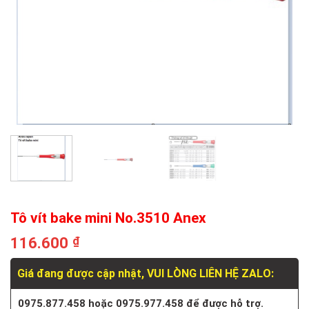
Tô vít bake mini No.3510 Anex
116.600
₫
Giá đang được cập nhật, VUI LÒNG LIÊN HỆ ZALO:
0975.877.458 hoặc 0975.977.458 để được hỗ trợ.