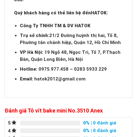
Quý khách hàng có thể liên hệ đến
HATOK:
Công Ty TNHH TM & DV HATOK
Trụ sở chính:
21/2 Đường huỳnh thị hai, Tổ 8,
Phường tân chánh hiệp, Quận 12, Hồ Chí Minh
VP Hà Nội:
19 Ngõ 48, Ngọc Trì, Tổ 7, P.Thạch
Bàn, Quận Long Biên, Hà Nội
Hotline:
0975.977.458 – 0283 5933 229
Email:
hatok2012@gmail.com
Đánh giá Tô vít bake mini No.3510 Anex
0%
| 0 đánh giá
5
0%
| 0 đánh giá
4