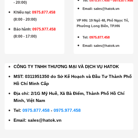
Tel:
0975.977.458
-
0975.877.458
- 20:00)
Email
:
sales@hatok.vn
Khiếu nại:
0975.877.458
(8:00 - 20:00)
VP HN: 19 Ngõ 48, Phố Ngọc Trì,
Phường Long Biên, TP.HN
Bảo hành
:
0975.977.458
(8:00 - 17:00)
Tel:
0975.877.458
Email
:
sales@hatok.vn
CÔNG TY TNHH THƯƠNG MẠI VÀ DỊCH VỤ HATOK
MST: 0311951350 do Sở Kế Hoạch và Đầu Tư Thành Phố
Hồ Chí Minh Cấp
Địa chỉ: 2/1G Mỹ Huề, Xã Bà Điểm, Thành Phố Hồ Chí
Minh, Việt Nam
Tel:
0975.877.458
-
0975.977.458
Email:
sales@hatok.vn