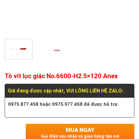
Tô vít lục giác No.6600-H2.5×120 Anex
Giá đang được cập nhật, VUI LÒNG LIÊN HỆ ZALO:
0975.877.458 hoặc 0975.977.458 để được hỗ trợ.
MUA NGAY
Gọi điện xác nhận và giao hàng tận nơi