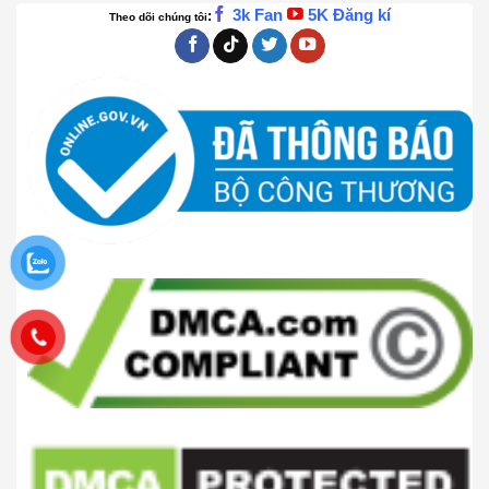
3k Fan
5K Đăng kí
:
Theo dõi chúng tôi