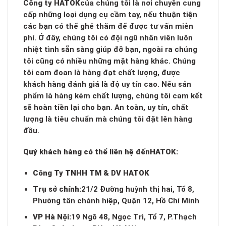
Công ty HATOK
của chúng tôi là nơi chuyên cung
cấp những loại dụng cụ cầm tay, nếu thuận tiện
các bạn có thể ghé thăm để được tư vấn miễn
phí. Ở đây, chúng tôi có đội ngũ nhân viên luôn
nhiệt tình sẵn sàng giúp đỡ bạn, ngoài ra chúng
tôi cũng có nhiều những mặt hàng khác. Chúng
tôi cam đoan là hàng đạt chất lượng, được
khách hàng đánh giá là độ uy tín cao. Nếu sản
phẩm là hàng kém chất lượng, chúng tôi cam kết
sẽ hoàn tiền lại cho bạn. An toàn, uy tín, chất
lượng là tiêu chuẩn mà chúng tôi đặt lên hàng
đầu.
Quý khách hàng có thể liên hệ đến
HATOK:
Công Ty TNHH TM & DV HATOK
Trụ sở chính:
21/2 Đường huỳnh thị hai, Tổ 8,
Phường tân chánh hiệp, Quận 12, Hồ Chí Minh
VP Hà Nội:
19 Ngõ 48, Ngọc Trì, Tổ 7, P.Thạch