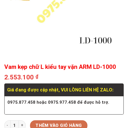
Vam kẹp chữ L kiểu tay vặn ARM LD-1000
2.553.100
₫
Giá đang được cập nhật, VUI LÒNG LIÊN HỆ ZALO:
0975.877.458 hoặc 0975.977.458 để được hỗ trợ.
Số lượng
THÊM VÀO GIỎ HÀNG