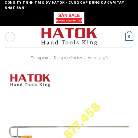
Skip
CÔNG TY TNHH TM & DV HATOK - CUNG CẤP DỤNG CỤ CẦM TAY
NHẬT BẢN
to
content
0
Trang chủ
/
Dụng cụ cầm tay
/
Vam kẹp gỗ