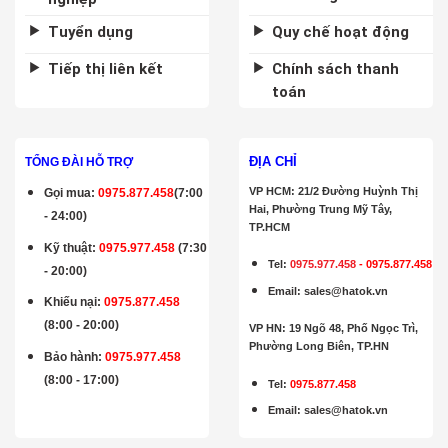
Tuyển dụng
Quy chế hoạt động
Tiếp thị liên kết
Chính sách thanh
toán
ĐỊA CHỈ
TỔNG ĐÀI HỖ TRỢ
VP HCM: 21/2 Đường Huỳnh Thị
Gọi mua
:
0975.877.458
(7:00
Hai, Phường Trung Mỹ Tây,
- 24:00)
TP.HCM
Kỹ thuật:
0975.977.458
(7:30
Tel:
0975.977.458
-
0975.877.458
- 20:00)
Email
:
sales@hatok.vn
Khiếu nại:
0975.877.458
(8:00 - 20:00)
VP HN: 19 Ngõ 48, Phố Ngọc Trì,
Phường Long Biên, TP.HN
Bảo hành
:
0975.977.458
(8:00 - 17:00)
Tel:
0975.877.458
Email
:
sales@hatok.vn