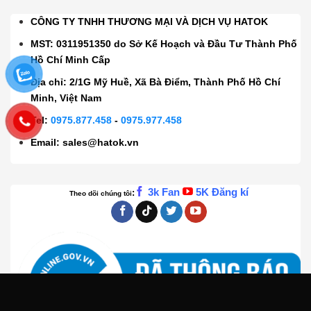
CÔNG TY TNHH THƯƠNG MẠI VÀ DỊCH VỤ HATOK
MST: 0311951350 do Sở Kế Hoạch và Đầu Tư Thành Phố
Hồ Chí Minh Cấp
Địa chỉ: 2/1G Mỹ Huề, Xã Bà Điểm, Thành Phố Hồ Chí
Minh, Việt Nam
Tel:
0975.877.458
-
0975.977.458
Email:
sales@hatok.vn
3k Fan
5K Đăng kí
:
Theo dõi chúng tôi