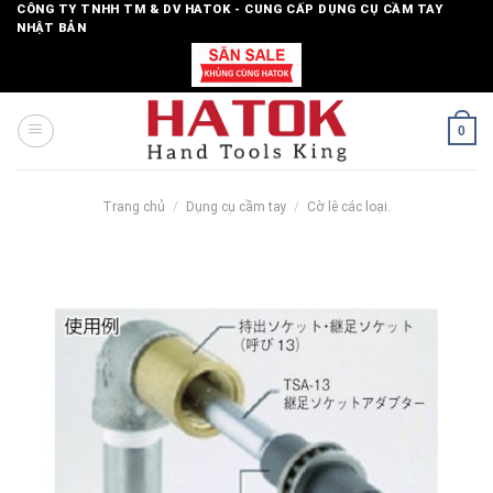
Skip
CÔNG TY TNHH TM & DV HATOK - CUNG CẤP DỤNG CỤ CẦM TAY
NHẬT BẢN
to
content
0
Trang chủ
/
Dụng cụ cầm tay
/
Cờ lê các loại.