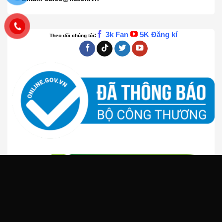
3k Fan
5K Đăng kí
:
Theo dõi chúng tôi