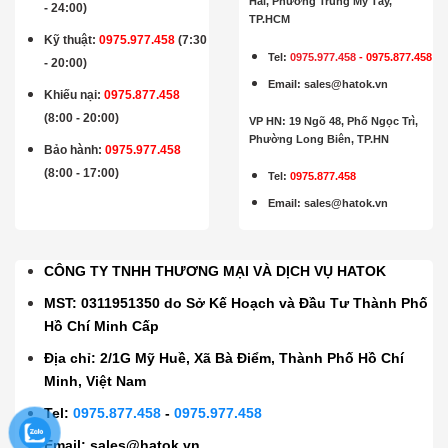
Hai, Phường Trung Mỹ Tây,
- 24:00)
TP.HCM
Kỹ thuật:
0975.977.458
(7:30
Tel:
0975.977.458
-
0975.877.458
- 20:00)
Email
:
sales@hatok.vn
Khiếu nại:
0975.877.458
(8:00 - 20:00)
VP HN: 19 Ngõ 48, Phố Ngọc Trì,
Phường Long Biên, TP.HN
Bảo hành
:
0975.977.458
(8:00 - 17:00)
Tel:
0975.877.458
Email
:
sales@hatok.vn
CÔNG TY TNHH THƯƠNG MẠI VÀ DỊCH VỤ HATOK
MST: 0311951350 do Sở Kế Hoạch và Đầu Tư Thành Phố
Hồ Chí Minh Cấp
Địa chỉ: 2/1G Mỹ Huề, Xã Bà Điểm, Thành Phố Hồ Chí
Minh, Việt Nam
Tel:
0975.877.458
-
0975.977.458
Email:
sales@hatok.vn