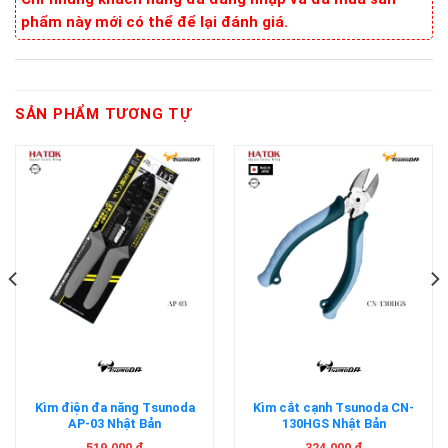
phẩm này mới có thể để lại đánh giá.
SẢN PHẨM TƯƠNG TỰ
Kìm điện đa năng Tsunoda
Kìm cắt cạnh Tsunoda CN-
AP-03 Nhật Bản
130HGS Nhật Bản
519.000
₫
324.000
₫