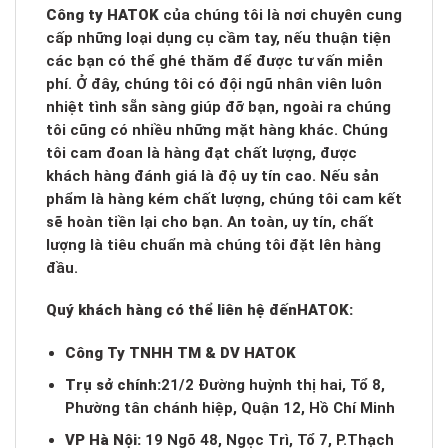
Công ty HATOK
của chúng tôi là nơi chuyên cung
cấp những loại dụng cụ cầm tay, nếu thuận tiện
các bạn có thể ghé thăm để được tư vấn miễn
phí. Ở đây, chúng tôi có đội ngũ nhân viên luôn
nhiệt tình sẵn sàng giúp đỡ bạn, ngoài ra chúng
tôi cũng có nhiều những mặt hàng khác. Chúng
tôi cam đoan là hàng đạt chất lượng, được
khách hàng đánh giá là độ uy tín cao. Nếu sản
phẩm là hàng kém chất lượng, chúng tôi cam kết
sẽ hoàn tiền lại cho bạn. An toàn, uy tín, chất
lượng là tiêu chuẩn mà chúng tôi đặt lên hàng
đầu.
Quý khách hàng có thể liên hệ đến
HATOK:
Công Ty TNHH TM & DV HATOK
Trụ sở chính:
21/2 Đường huỳnh thị hai, Tổ 8,
Phường tân chánh hiệp, Quận 12, Hồ Chí Minh
VP Hà Nội:
19 Ngõ 48, Ngọc Trì, Tổ 7, P.Thạch