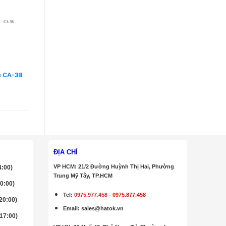
da CA-38
ĐỊA CHỈ
VP HCM: 21/2 Đường Huỳnh Thị Hai, Phường
4:00)
Trung Mỹ Tây, TP.HCM
20:00)
Tel:
0975.977.458
-
0975.877.458
 20:00)
Email
:
sales@hatok.vn
 17:00)