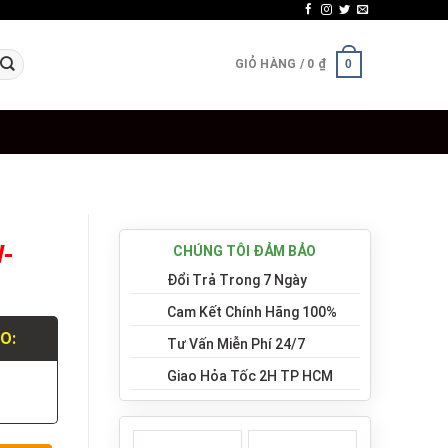
GIỎ HÀNG /
0
₫
0
W-
CHÚNG TÔI ĐẢM BẢO
Đổi Trả Trong 7 Ngày
Cam Kết Chính Hãng 100%
LO:
Tư Vấn Miễn Phí 24/7
Giao Hỏa Tốc 2H TP HCM
.