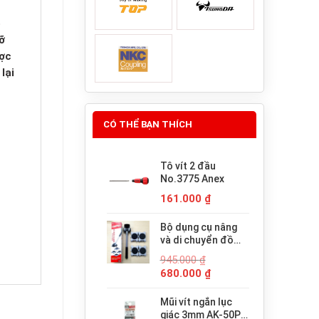
ó
ỡ
ược
lại
CÓ THỂ BẠN THÍCH
Tô vít 2 đầu
No.3775 Anex
161.000
₫
Bộ dụng cụ nâng
và di chuyển đồ
đạc trợ lực thông
945.000
₫
minh PICUS LP-
Giá
Giá
680.000
₫
200N
gốc
hiện
là:
tại
Mũi vít ngắn lục
945.000 ₫.
là:
giác 3mm AK-50P-