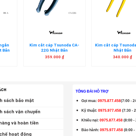
+
+
 ngắn
Kìm cắt cáp Tsunoda CA-
Kìm cắt cáp Tsuno
t Bản
22G Nhật Bản
Nhật Bản
359.000
₫
340.000
₫
ÁCH
TỔNG ĐÀI HỖ TRỢ
h sách bảo mật
Gọi mua
:
0975.877.458
(7:00 - 2
Kỹ thuật:
0975.977.458
(7:30 - 
h sách vận chuyển
Khiếu nại:
0975.877.458
(8:00 -
hàng và hoàn tiền
Bảo hành
:
0975.977.458
(8:00 -
chế hoạt động