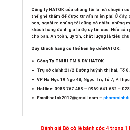
Công ty HATOK
của chúng tôi là nơi chuyên cu
thể ghé thăm để được tư vấn miễn phí. Ở đây, c
bạn, ngoài ra chúng tôi cũng có nhiều những 
khách hàng đánh giá là độ uy tín cao. Nếu sản
cho bạn. An toàn, uy tín, chất lượng là tiêu c
Quý khách hàng có thể liên hệ đến
HATOK:
Công Ty TNHH TM & DV HATOK
Trụ sở chính:
21/2 Đường huỳnh thị hai, Tổ 8
VP Hà Nội:
19 Ngõ 48, Ngọc Trì, Tổ 7, P.Thạ
Hotline:
0983.767.458 – 0969.641.652 – 028
Email:
hatok2012@gmail.com
–
phamminhd
Đánh giá Bộ cờ lê bánh cóc 4 trong