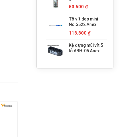
680.000 ₫.
H3x30 Anex
50.600
₫
Tô vít dẹp mini
No.3522 Anex
118.800
₫
Kệ đựng mũi vít 5
lỗ ABH-05 Anex