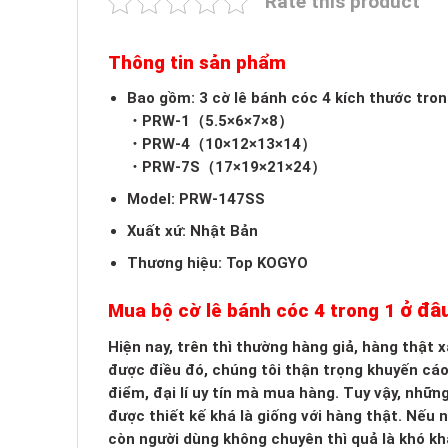
Rate this product
Thông tin sản phẩm
Bao gồm: 3 cờ lê bánh cóc 4 kích thước tron
・PRW-1（5.5×6×7×8）
・PRW-4（10×12×13×14）
・PRW-7S（17×19×21×24）
Model: PRW-147SS
Xuất xứ: Nhật Bản
Thương hiệu: Top KOGYO
ở đâu
Mua bộ cờ lê bánh cóc 4 trong 1
Hiện nay, trên thì thường hàng giả, hàng thật
được điều đó, chúng tôi thận trọng khuyến cá
điểm, đại lí uy tín mà mua hàng. Tuy vậy, nhữn
được thiết kế khá là giống với hàng thật. Nếu
còn người dùng không chuyên thì quả là khó kh