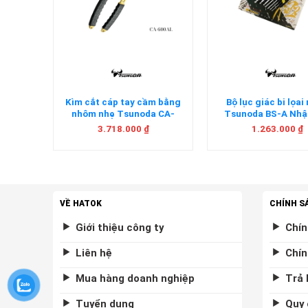
+
+
oda CN-
Kìm cắt cáp tay cầm bằng
Bộ lục giác bi lọai
n
nhôm nhẹ Tsunoda CA-
Tsunoda BS-A Nhậ
600AL Nhật Bản
3.718.000
₫
1.263.000
₫
VỀ HATOK
CHÍNH S
Giới thiệu công ty
Chín
Liên hệ
Chín
Mua hàng doanh nghiệp
Trả 
Tuyển dụng
Quy 