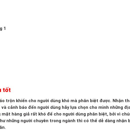
g 1
 tốt
 xáo trộn khiến cho người dùng khó mà phân biệt được. Nhận th
o và cảnh báo đến người dùng hãy lựa chọn cho mình những đị
g mặt hàng giả rất khó để cho người dùng phân biệt, bởi vì ch
 như những người chuyên trong ngành thì có thể dễ dàng nhận b
ăn.