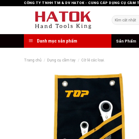
Skip
CÔNG TY TNHH TM & DV HATOK - CUNG CẤP DỤNG CỤ CẦM 
to
content
Tìm
kiếm:
Danh mục sản phẩm
Sản Phẩm
Trang chủ
/
Dụng cụ cầm tay
/
Cờ lê các loại.