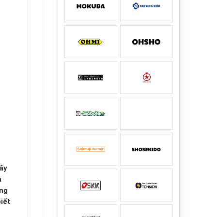
ấy
a
úng
iết