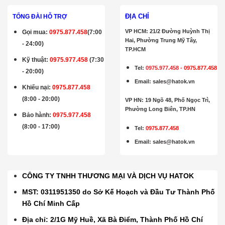
ĐỊA CHỈ
TỔNG ĐÀI HỖ TRỢ
VP HCM: 21/2 Đường Huỳnh Thị
Gọi mua
:
0975.877.458
(7:00
Hai, Phường Trung Mỹ Tây,
- 24:00)
TP.HCM
Kỹ thuật:
0975.977.458
(7:30
Tel:
0975.977.458
-
0975.877.458
- 20:00)
Email
:
sales@hatok.vn
Khiếu nại:
0975.877.458
(8:00 - 20:00)
VP HN: 19 Ngõ 48, Phố Ngọc Trì,
Phường Long Biên, TP.HN
Bảo hành
:
0975.977.458
(8:00 - 17:00)
Tel:
0975.877.458
Email
:
sales@hatok.vn
CÔNG TY TNHH THƯƠNG MẠI VÀ DỊCH VỤ HATOK
MST: 0311951350 do Sở Kế Hoạch và Đầu Tư Thành Phố
Hồ Chí Minh Cấp
Địa chỉ: 2/1G Mỹ Huề, Xã Bà Điểm, Thành Phố Hồ Chí