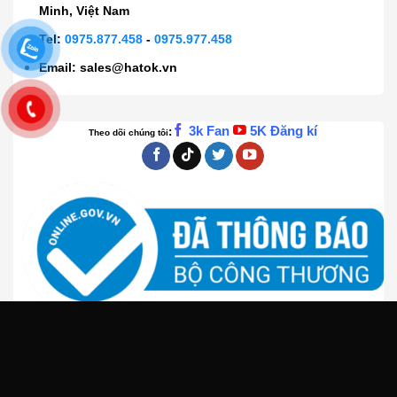
Minh, Việt Nam
Tel:
0975.877.458
-
0975.977.458
Email:
sales@hatok.vn
3k Fan
5K Đăng kí
:
Theo dõi chúng tôi