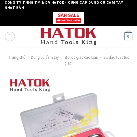
Skip
CÔNG TY TNHH TM & DV HATOK - CUNG CẤP DỤNG CỤ CẦM TAY
NHẬT BẢN
to
content
0
Trang chủ
/
Dụng cụ cầm tay
/
Bộ lục giác các loại.
/
Bộ đầu tuýp lục
giác.