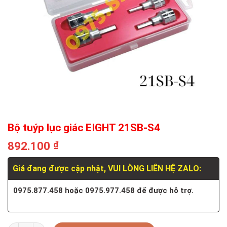
Bộ tuýp lục giác EIGHT 21SB-S4
892.100
₫
Giá đang được cập nhật, VUI LÒNG LIÊN HỆ ZALO:
0975.877.458 hoặc 0975.977.458 để được hỗ trợ.