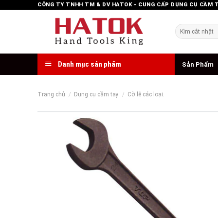
Skip
CÔNG TY TNHH TM & DV HATOK - CUNG CẤP DỤNG CỤ CẦM 
to
content
Tìm
kiếm:
Danh mục sản phẩm
Sản Phẩm
Trang chủ
/
Dụng cụ cầm tay
/
Cờ lê các loại.