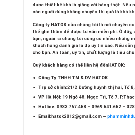
được thiết kế khá là giống với hàng thật. Nếu
còn người dùng không chuyên thì quả là khó kh
Công ty HATOK
của chúng tôi là nơi chuyên cu
thể ghé thăm để được tư vấn miễn phí. Ở đây, c
bạn, ngoài ra chúng tôi cũng có nhiều những 
khách hàng đánh giá là độ uy tín cao. Nếu sản
cho bạn. An toàn, uy tín, chất lượng là tiêu c
Quý khách hàng có thể liên hệ đến
HATOK:
Công Ty TNHH TM & DV HATOK
Trụ sở chính:
21/2 Đường huỳnh thị hai, Tổ 8
VP Hà Nội:
19 Ngõ 48, Ngọc Trì, Tổ 7, P.Thạ
Hotline:
0983.767.458 – 0969.641.652 – 028
Email:
hatok2012@gmail.com
–
phamminhd