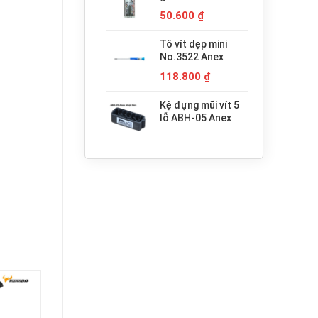
680.000 ₫.
H3x30 Anex
50.600
₫
Tô vít dẹp mini
No.3522 Anex
118.800
₫
Kệ đựng mũi vít 5
lỗ ABH-05 Anex