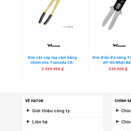
+
+
0mm
Kìm cắt cáp tay cầm bằng
Kìm điện đa năng 
t Bản
nhôm nhẹ Tsunoda CA-
AP-06 Nhật Bả
450AL Nhật Bản
3.099.900
₫
526.000
₫
VỀ HATOK
CHÍNH S
Giới thiệu công ty
Chín
Liên hệ
Chín