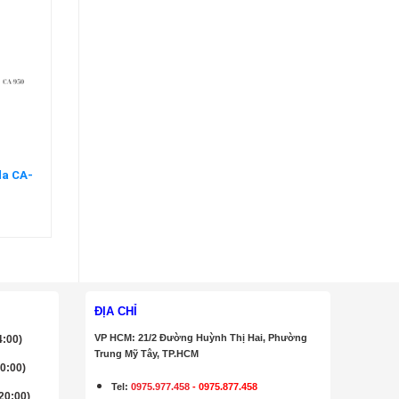
da CA-
ĐỊA CHỈ
VP HCM: 21/2 Đường Huỳnh Thị Hai, Phường
4:00)
Trung Mỹ Tây, TP.HCM
20:00)
Tel:
0975.977.458
-
0975.877.458
 20:00)