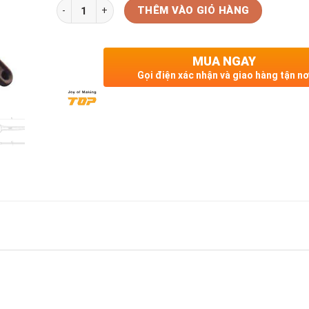
Số lượng
THÊM VÀO GIỎ HÀNG
MUA NGAY
Gọi điện xác nhận và giao hàng tận nơ