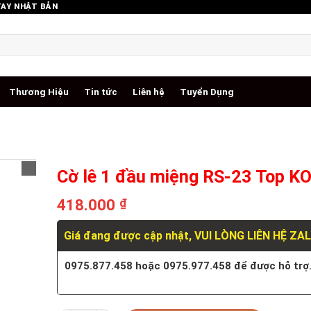
TAY NHẬT BẢN
Thương Hiệu
Tin tức
Liên hệ
Tuyển Dụng
Cờ lê 1 đầu miệng RS-23 Top 
418.000
₫
Giá đang được cập nhật, VUI LÒNG LIÊN HỆ ZA
0975.877.458 hoặc 0975.977.458 để được hỗ trợ