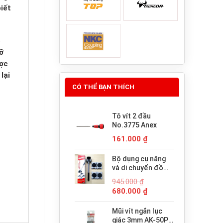
iết
ó
ỡ
ược
lại
CÓ THỂ BẠN THÍCH
Tô vít 2 đầu
No.3775 Anex
161.000
₫
Bộ dụng cụ nâng
và di chuyển đồ
đạc trợ lực thông
945.000
₫
minh PICUS LP-
Giá
Giá
680.000
₫
200N
gốc
hiện
là:
tại
Mũi vít ngắn lục
945.000 ₫.
là:
giác 3mm AK-50P-