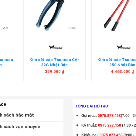
+
+
Tsunoda
Kìm cắt cáp Tsunoda CA-
Kìm cắt cáp Tsuno
n
22G Nhật Bản
950 Nhật Bản
359.000
₫
4.463.000
₫
ÁCH
TỔNG ĐÀI HỖ TRỢ
h sách bảo mật
Gọi mua
:
0975.877.458
(7:00 - 2
Kỹ thuật:
0975.977.458
(7:30 - 
h sách vận chuyển
Khiếu nại:
0975.877.458
(8:00 -