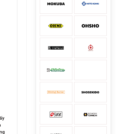
ấy
a
úng